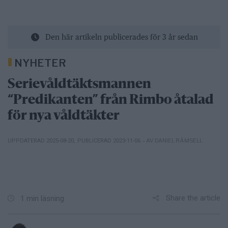
Den här artikeln publicerades för 3 år sedan
NYHETER
Serievåldtäktsmannen
“Predikanten” från Rimbo åtalad
för nya våldtäkter
– AV DANIEL RÄMSELL
UPPDATERAD 2025-08-20
,
PUBLICERAD 2023-11-06
Share the article
1 min läsning