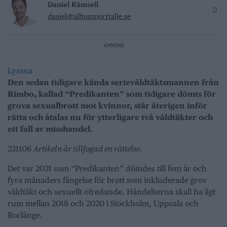
Daniel Rämsell
daniel@alltomnorrtalje.se
ANNONS
Lyssna
Den sedan tidigare kända serievåldtäktsmannen från
Rimbo, kallad “Predikanten” som tidigare dömts för
grova sexualbrott mot kvinnor, står återigen inför
rätta och åtalas nu för ytterligare två våldtäkter och
ett fall av misshandel.
231106
Artikeln är tillfogad en rättelse.
Det var 2021 som “Predikanten” dömdes till fem år och
fyra månaders fängelse för brott som inkluderade grov
våldtäkt och sexuellt ofredande. Händelserna skall ha ägt
rum mellan 2018 och 2020 i Stockholm, Uppsala och
Borlänge.