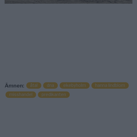
åtal
dna
ekebyholm
hanna lindblom
Ämnen:
misshandel
predikanten