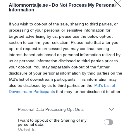
Alltomnorrtalje.se -
Do Not Process My Personal
Information
If you wish to opt-out of the sale, sharing to third parties, or
processing of your personal or sensitive information for
Norrteljeporten utsedd till
targeted advertising by us, please use the below opt-out
Sveriges fulaste parkering
section to confirm your selection. Please note that after your
opt-out request is processed you may continue seeing
"Faktum är att det finns fler
NORRTÄLJE
interest-based ads based on personal information utilized by
parkeringsplatser än människor i Sverige"
us or personal information disclosed to third parties prior to
your opt-out. You may separately opt-out of the further
disclosure of your personal information by third parties on the
IAB’s list of downstream participants. This information may
also be disclosed by us to third parties on the
IAB’s List of
Ny mottagning för personer
Downstream Participants
that may further disclose it to other
med funktionsnedsättningar
third parties.
"Vi har länge sett ett behov av en sådan
NORRTÄLJE
Personal Data Processing Opt Outs
här mottagning"
I want to opt-out of the Sharing of my
personal data.
Opted In