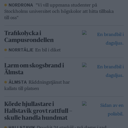
"Vi vill uppmana studenter på
NORDRONA
Stockholms universitet och högskolor att hitta tillbaka
till oss"
Trafikolycka i
Campusrondellen
En bil i diket
NORRTÄLJE
Larm om skogsbrand i
Älmsta
Räddningstjänst har
ÄLMSTA
kallats till platsen
Körde hjullastare i
Hallstavik grovt rattfull –
skulle handla hundmat
Druckit 24 starköl - två dagar i rad
HALLSTAVIK