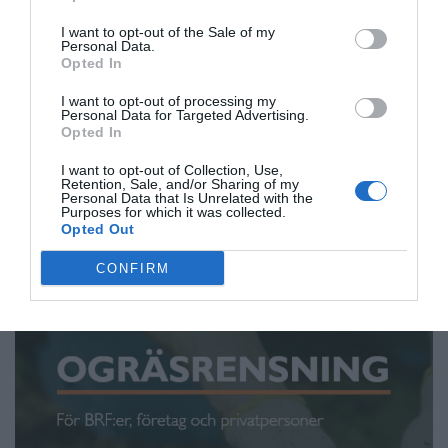
I want to opt-out of the Sale of my
Personal Data.
Ännu inga nya skyddsrum i
Opted In
Sverige – så många finns i
I want to opt-out of processing my
Norrtälje
Personal Data for Targeted Advertising.
Opted In
"Antalet skyddsrum varierar lite från år
NORRTÄLJE
I want to opt-out of Collection, Use,
till år"
Retention, Sale, and/or Sharing of my
Personal Data that Is Unrelated with the
Purposes for which it was collected.
ANNONS
Opted Out
CONFIRM