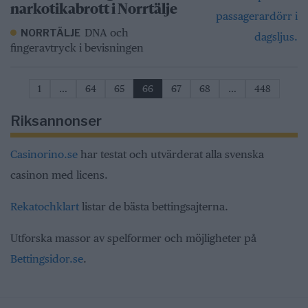
narkotikabrott i Norrtälje
DNA och
NORRTÄLJE
fingeravtryck i bevisningen
1
…
64
65
66
67
68
…
448
Riksannonser
Casinorino.se
har testat och utvärderat alla svenska
casinon med licens.
Rekatochklart
listar de bästa bettingsajterna.
Utforska massor av spelformer och möjligheter på
Bettingsidor.se
.