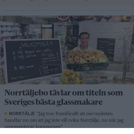
Norrtäljebo tävlar om titeln som
Sveriges bästa glassmakare
"Jag tror framförallt att nervositeten
NORRTÄLJE
handlar nu om att jag inte vill svika Norrtälje, nu när jag
representerar kommunen"