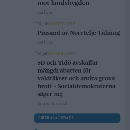
mot landsbygden
Carl Eos
29 jul
KONSERVATIV
Pinsamt av Norrtelje Tidning
Carl Eos
20 jul
KONSERVATIV
SD och Tidö avskaffar
mängdrabatten för
våldtäkter och andra grova
brott – Socialdemokraterna
säger nej
Andrea Kronvall
LIBERALA LEDARE