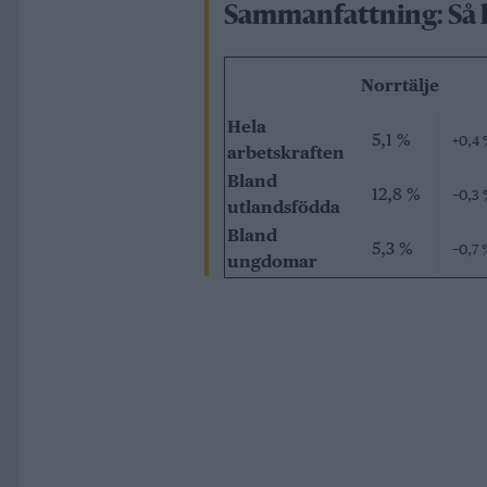
Sammanfattning: Så h
Norrtälje
Hela
5,1 %
+0,4 
arbetskraften
Bland
12,8 %
−0,3 
utlandsfödda
Bland
5,3 %
−0,7 
ungdomar