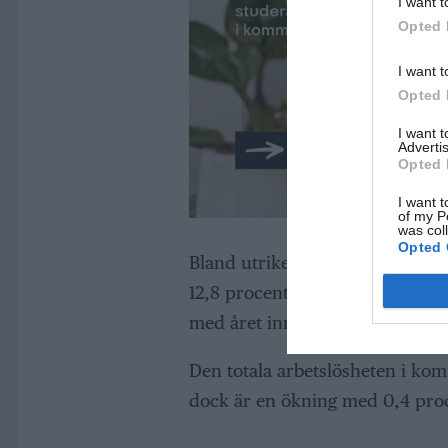
I want t
Opted 
I want t
Opted 
I want 
Advertis
Opted 
I want t
of my P
was col
Opted 
Bland utrikesfödda i kommunen h
12,8 procent. Det är elfte måna
med året innan.
Den totala arbetslösheten i kom
dock är en ökning med 0,4 pro