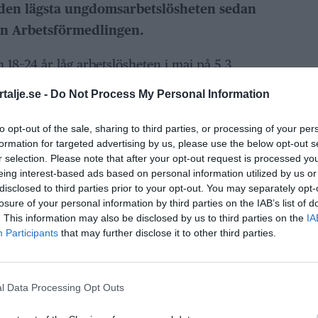
 den lägsta ungdomsarbetslösheten sedan
från Arbetsförmedlingen.
18–24 år låg arbetslösheten i maj på 5,3
 med 0,7 procentenheter jämfört med samma
talje.se -
Do Not Process My Personal Information
to opt-out of the sale, sharing to third parties, or processing of your per
munen var inskrivna som arbetssökande, 21
formation for targeted advertising by us, please use the below opt-out s
r selection. Please note that after your opt-out request is processed y
omsarbetslösheten har nu sjunkit 14 månader i
eing interest-based ads based on personal information utilized by us or
disclosed to third parties prior to your opt-out. You may separately opt-
losure of your personal information by third parties on the IAB’s list of
ANNONS
. This information may also be disclosed by us to third parties on the
IA
Participants
that may further disclose it to other third parties.
l Data Processing Opt Outs