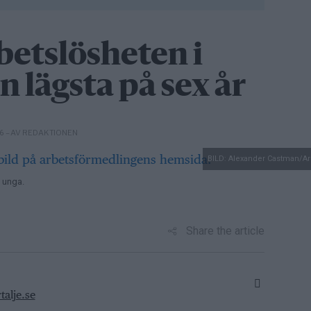
etslösheten i
n lägsta på sex år
– AV REDAKTIONEN
26
BILD: Alexander Castman/A
 unga.
Share the article
alje.se