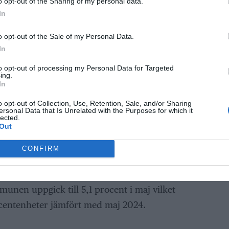
o opt-out of the Sharing of my personal data.
In
o opt-out of the Sale of my Personal Data.
In
to opt-out of processing my Personal Data for Targeted
ing.
In
o opt-out of Collection, Use, Retention, Sale, and/or Sharing
ersonal Data that Is Unrelated with the Purposes for which it
lected.
Out
ar arbetslösheten också sjunkit något, till
den i följd som den siffran minskar jämfört
CONFIRM
munen uppgick till 5,1 procent i maj vilket
centenheter jämfört med maj 2024.