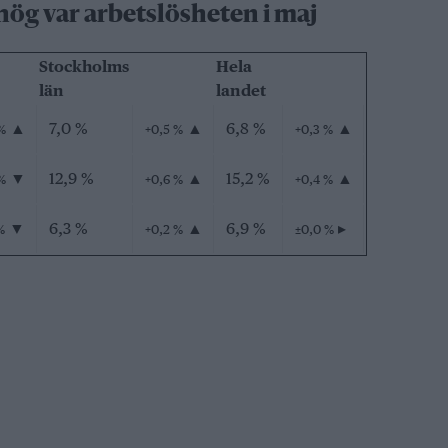
ög var arbetslösheten i maj
Stockholms
Hela
län
landet
▲
7,0 %
▲
6,8 %
▲
%
+0,5 %
+0,3 %
▼
12,9 %
▲
15,2 %
▲
%
+0,6 %
+0,4 %
▼
6,3 %
▲
6,9 %
▸
%
+0,2 %
±0,0 %