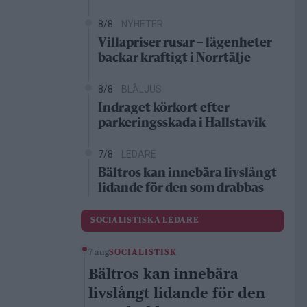
8/8
NYHETER
Villapriser rusar – lägenheter
backar kraftigt i Norrtälje
8/8
BLÅLJUS
Indraget körkort efter
parkeringsskada i Hallstavik
7/8
LEDARE
Bältros kan innebära livslångt
lidande för den som drabbas
SOCIALISTISKA LEDARE
7 aug
SOCIALISTISK
Bältros kan innebära
livslångt lidande för den