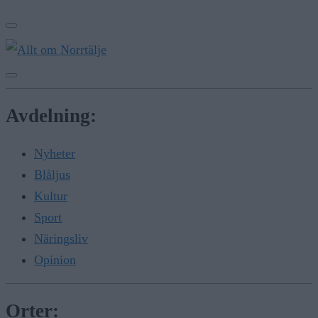
Avdelning:
Nyheter
Blåljus
Kultur
Sport
Näringsliv
Opinion
Orter: