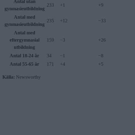
Antal utan
233
+1
+9
gynmasieutbildning
Antal med
235
+12
−33
gynmasieutbildning
Antal med
eftergymnasial
159
−3
+26
utbildning
Antal 18-24 år
34
−1
−8
Antal 55-65 år
171
+4
+5
Källa:
Newsworthy