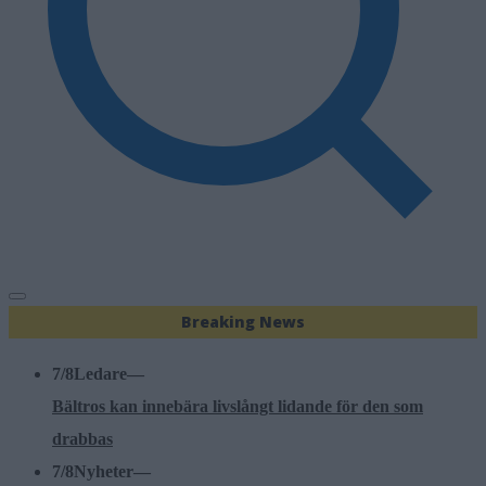
Breaking News
7/8
Ledare
—
Bältros kan innebära livslångt lidande för den som
drabbas
7/8
Nyheter
—