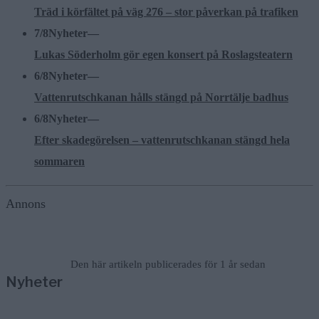
Träd i körfältet på väg 276 – stor påverkan på trafiken
7/8
Nyheter
—
Lukas Söderholm gör egen konsert på Roslagsteatern
6/8
Nyheter
—
Vattenrutschkanan hålls stängd på Norrtälje badhus
6/8
Nyheter
—
Efter skadegörelsen – vattenrutschkanan stängd hela
sommaren
Annons
Den här artikeln publicerades för 1 år sedan
Nyheter