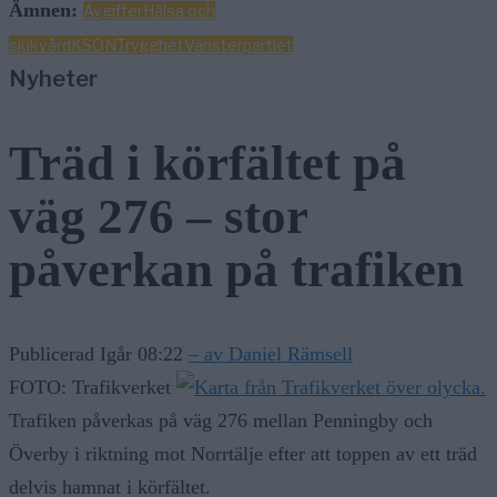
Ämnen:
Avgifter
Hälsa och
sjukvård
KSON
Trygghet
Vänsterpartiet
Nyheter
Träd i körfältet på
väg 276 – stor
påverkan på trafiken
Publicerad Igår 08:22
– av Daniel Rämsell
FOTO: Trafikverket
Trafiken påverkas på väg 276 mellan Penningby och
Överby i riktning mot Norrtälje efter att toppen av ett träd
delvis hamnat i körfältet.