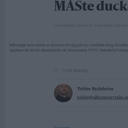
MÅSte duck
UPPDATERAD 2026-06-13
,
PUBLICERAD 2026-06-
Måsungar som ramlat ur sina bon rör sig just nu i området kring Övre Bryg
upplever att de blir attackerade när de passerar. FOTO: Genrebild/Tobi
1 min läsning
Tobbe Rydsheim
tobbe@alltomnorrtalje.s
Lyssna