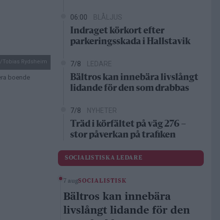
06:00
BLÅLJUS
Indraget körkort efter
parkeringsskada i Hallstavik
d/Tobias Rydsheim
7/8
LEDARE
Bältros kan innebära livslångt
lera boende
lidande för den som drabbas
7/8
NYHETER
Träd i körfältet på väg 276 –
stor påverkan på trafiken
SOCIALISTISKA LEDARE
7 aug
SOCIALISTISK
Bältros kan innebära
livslångt lidande för den