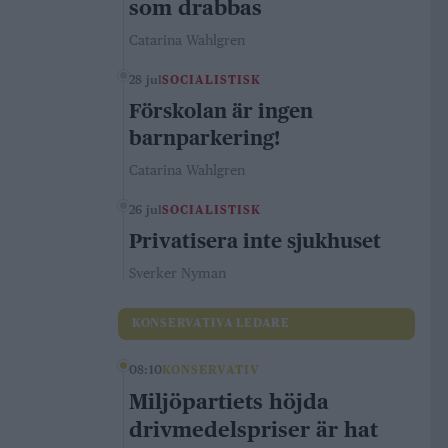
som drabbas
Catarina Wahlgren
28 jul
SOCIALISTISK
Förskolan är ingen
barnparkering!
Catarina Wahlgren
26 jul
SOCIALISTISK
Privatisera inte sjukhuset
Sverker Nyman
KONSERVATIVA LEDARE
08:10
KONSERVATIV
Miljöpartiets höjda
drivmedelspriser är hat