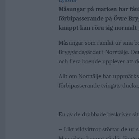
Måsungar på marken har fått
förbipasserande på Övre Bry
knappt kan röra sig normalt p
Måsungar som ramlat ur sina bo
Bryggårdsgärdet i Norrtälje. Det 
och flera boende upplever att de
Allt om Norrtälje har uppmärks
förbipasserande tvingats ducka, 
En av de drabbade beskriver si
— Likt vildvittror störtar de ur 
Man vågar knappt gå där längre