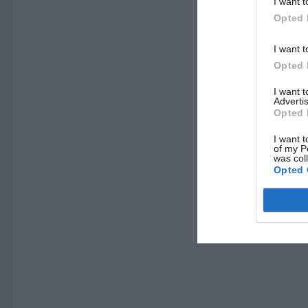
I want t
Opted 
I want t
Opted 
I want 
Advertis
Opted 
I want t
of my P
was col
Opted 