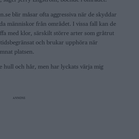
n.se blir måsar ofta aggressiva när de skyddar
da människor från området. I vissa fall kan de
ffa med klor, särskilt större arter som gråtrut
st tidsbegränsat och brukar upphöra när
ämnat platsen.
de hull och hår, men har lyckats värja mig
ANNONS