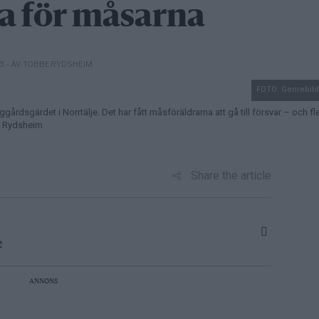
a för måsarna
– AV TOBBE RYDSHEIM
13
FOTO: Genrebil
gårdsgärdet i Norrtälje. Det har fått måsföräldrarna att gå till försvar – och f
as Rydsheim
Share the article
e
ANNONS