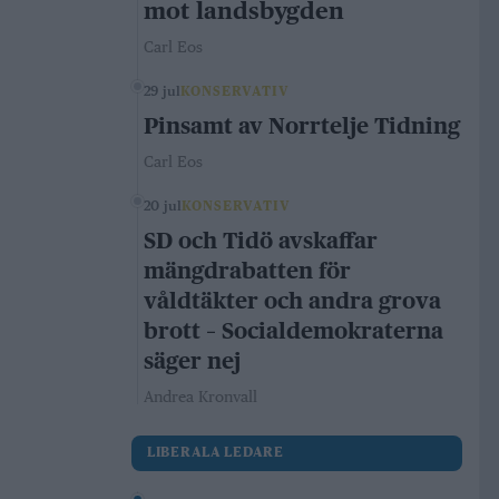
mot landsbygden
Carl Eos
29 jul
KONSERVATIV
Pinsamt av Norrtelje Tidning
Carl Eos
20 jul
KONSERVATIV
SD och Tidö avskaffar
mängdrabatten för
våldtäkter och andra grova
brott – Socialdemokraterna
säger nej
Andrea Kronvall
LIBERALA LEDARE