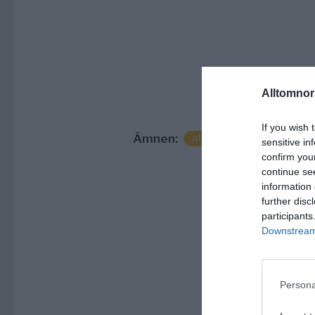
Alltomnorr
If you wish 
Ämnen:
attack
fiskmås
må
sensitive in
confirm you
continue se
information 
further disc
participants
Downstream 
Persona