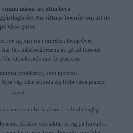
 vuxna måsar att attackera
ggårdsgärdet.Nu vittnar boende om att de
å vissa gator.
n rör sig just nu i området kring Övre
har fått måsföräldrarna att gå till försvar –
 blir attackerade när de passerar.
ammat problemet, som gjort att
byta väg eller skynda sig förbi vissa platser.
ANNONS
tuationen som både absurd och obehaglig.
skyarna, skriker och siktar in sig på huvudet.
, säger Jerry Engström, boende i området.