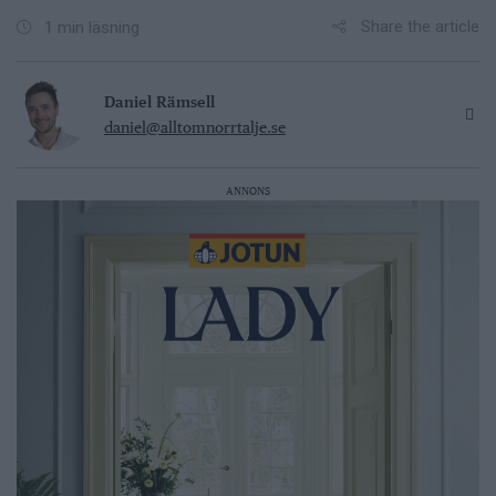
Share the article
1 min läsning
Daniel Rämsell
daniel@alltomnorrtalje.se
ANNONS