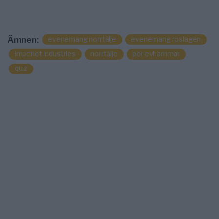
evenemang norrtälje
evenemang roslagen
Ämnen:
imperiet industries
norrtälje
per evhammar
quiz