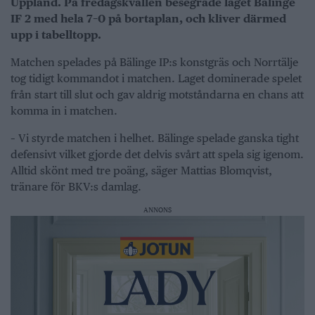
Uppland. På fredagskvällen besegrade laget Bälinge
IF 2 med hela 7–0 på bortaplan, och kliver därmed
upp i tabelltopp.
Matchen spelades på Bälinge IP:s konstgräs och Norrtälje
tog tidigt kommandot i matchen. Laget dominerade spelet
från start till slut och gav aldrig motståndarna en chans att
komma in i matchen.
– Vi styrde matchen i helhet. Bälinge spelade ganska tight
defensivt vilket gjorde det delvis svårt att spela sig igenom.
Alltid skönt med tre poäng, säger Mattias Blomqvist,
tränare för BKV:s damlag.
ANNONS