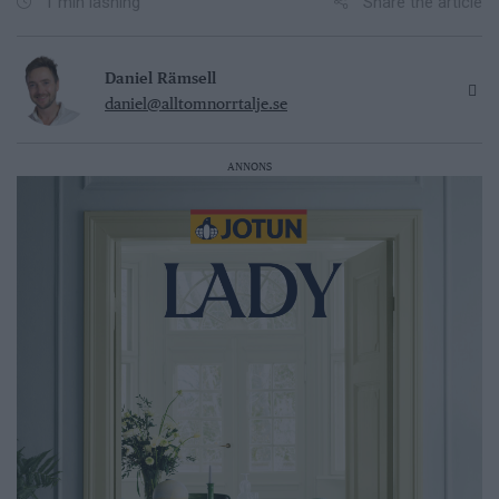
Share the article
1 min läsning
Daniel Rämsell
daniel@alltomnorrtalje.se
ANNONS