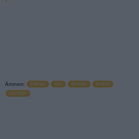
bälinge
bkv
division
fotboll
Ämnen:
norrtälje