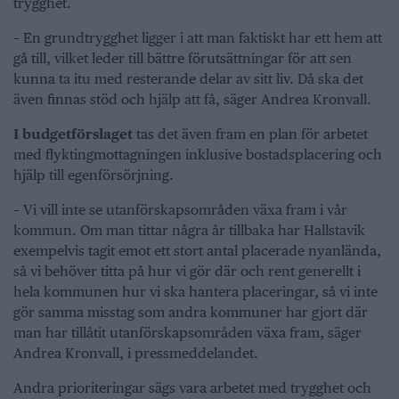
trygghet.
– En grundtrygghet ligger i att man faktiskt har ett hem att
gå till, vilket leder till bättre förutsättningar för att sen
kunna ta itu med resterande delar av sitt liv. Då ska det
även finnas stöd och hjälp att få, säger Andrea Kronvall.
I budgetförslaget
tas det även fram en plan för arbetet
med flyktingmottagningen inklusive bostadsplacering och
hjälp till egenförsörjning.
– Vi vill inte se utanförskapsområden växa fram i vår
kommun. Om man tittar några år tillbaka har Hallstavik
exempelvis tagit emot ett stort antal placerade nyanlända,
så vi behöver titta på hur vi gör där och rent generellt i
hela kommunen hur vi ska hantera placeringar, så vi inte
gör samma misstag som andra kommuner har gjort där
man har tillåtit utanförskapsområden växa fram, säger
Andrea Kronvall, i pressmeddelandet.
Andra prioriteringar sägs vara arbetet med trygghet och