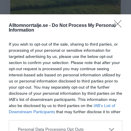
Alltomnorrtalje.se -
Do Not Process My Personal
Information
Säsongsstart med Norrtälje
If you wish to opt-out of the sale, sharing to third parties, or
fotbollsgolf
processing of your personal or sensitive information for
targeted advertising by us, please use the below opt-out
6 aug ·
Från 86 kr
section to confirm your selection. Please note that after your
opt-out request is processed you may continue seeing
Boka via Visit Roslagen →
interest-based ads based on personal information utilized by
us or personal information disclosed to third parties prior to
your opt-out. You may separately opt-out of the further
disclosure of your personal information by third parties on the
→
Säsongsavslutning med Norrtälje fotbollsgolf
Från 86 kr
IAB’s list of downstream participants. This information may
also be disclosed by us to third parties on the
IAB’s List of
22 aug
Downstream Participants
that may further disclose it to other
third parties.
Personal Data Processing Opt Outs