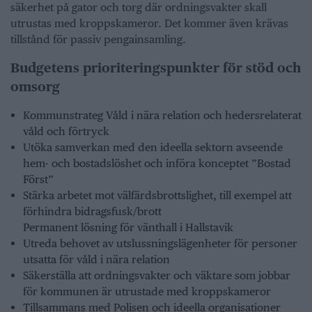
säkerhet på gator och torg där ordningsvakter skall
utrustas med kroppskameror. Det kommer även krävas
tillstånd för passiv pengainsamling.
Budgetens prioriteringspunkter för stöd och
omsorg
Kommunstrateg Våld i nära relation och hedersrelaterat
våld och förtryck
Utöka samverkan med den ideella sektorn avseende
hem- och bostadslöshet och införa konceptet ”Bostad
Först”
Stärka arbetet mot välfärdsbrottslighet, till exempel att
förhindra bidragsfusk/brott
Permanent lösning för vänthall i Hallstavik
Utreda behovet av utslussningslägenheter för personer
utsatta för våld i nära relation
Säkerställa att ordningsvakter och väktare som jobbar
för kommunen är utrustade med kroppskameror
Tillsammans med Polisen och ideella organisationer