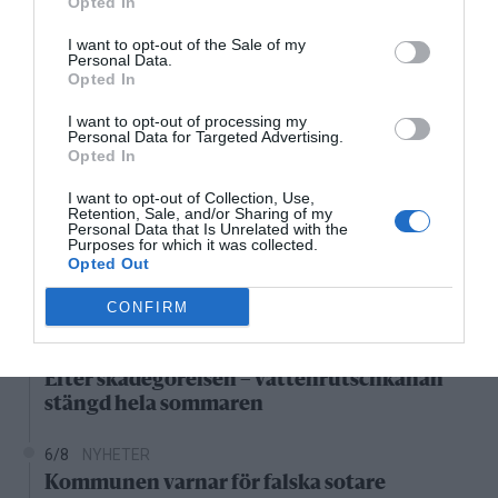
41°C
Opted In
Övervägande molnigt
I want to opt-out of the Sale of my
Personal Data.
19:00
20:00
21:00
22:00
23:00
00:00
0
Opted In
‹
›
I want to opt-out of processing my
Personal Data for Targeted Advertising.
41°C
41°C
40°C
39°C
38°C
38°C
3
Opted In
Senaste nytt
I want to opt-out of Collection, Use,
Retention, Sale, and/or Sharing of my
Personal Data that Is Unrelated with the
Purposes for which it was collected.
6/8
NYHETER
Opted Out
Vattenrutschkanan hålls stängd på Norrtälje
badhus
CONFIRM
6/8
NYHETER
Efter skadegörelsen – vattenrutschkanan
stängd hela sommaren
6/8
NYHETER
Kommunen varnar för falska sotare