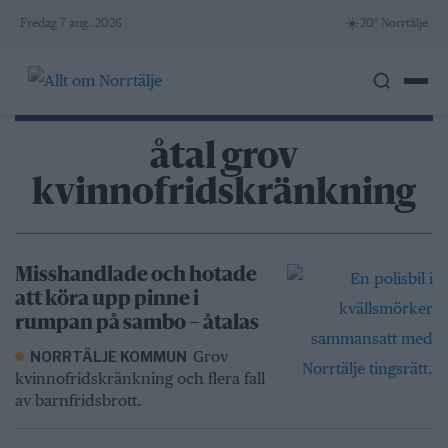
Skip
☀️
Fredag 7 aug. 2026
20° Norrtälje
to
content
åtal grov
kvinnofridskränkning
Misshandlade och hotade
att köra upp pinne i
rumpan på sambo – åtalas
Grov
NORRTÄLJE KOMMUN
kvinnofridskränkning och flera fall
av barnfridsbrott.