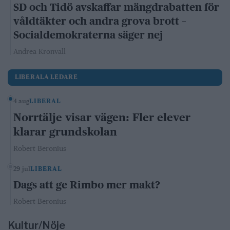
SD och Tidö avskaffar mängdrabatten för
våldtäkter och andra grova brott –
Socialdemokraterna säger nej
Andrea Kronvall
LIBERALA LEDARE
4 aug
LIBERAL
Norrtälje visar vägen: Fler elever
klarar grundskolan
Robert Beronius
29 jul
LIBERAL
Dags att ge Rimbo mer makt?
Robert Beronius
Kultur/Nöje