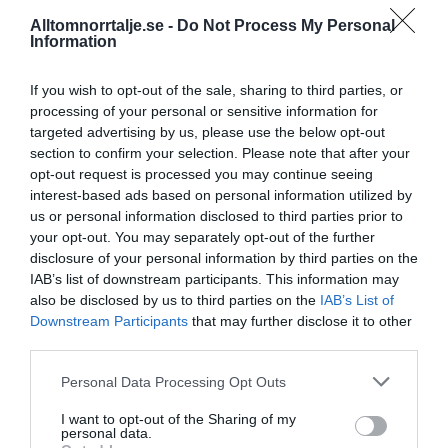
fastighetsbolag i Rimbo
Alltomnorrtalje.se -
Do Not Process My Personal
Information
16/4
NYA BOLAG
Panthalassa Åre AB registrerat –
If you wish to opt-out of the sale, sharing to third parties, or
fastighetsförvaltning i Yxlan
processing of your personal or sensitive information for
targeted advertising by us, please use the below opt-out
25/3
NYA BOLAG
section to confirm your selection. Please note that after your
Nytt fastighetsförvaltningsbolag registerat i
opt-out request is processed you may continue seeing
Norrtälje
interest-based ads based on personal information utilized by
us or personal information disclosed to third parties prior to
25/3
NYA BOLAG
your opt-out. You may separately opt-out of the further
disclosure of your personal information by third parties on the
Trålen 24 AB registrerat
IAB’s list of downstream participants. This information may
also be disclosed by us to third parties on the
IAB’s List of
18/3
NYA BOLAG
Downstream Participants
that may further disclose it to other
NordHem Måleri AB registrerat –
third parties.
måleriföretag i Norrtälje
Personal Data Processing Opt Outs
Lokalt väder
I want to opt-out of the Sharing of my
personal data.