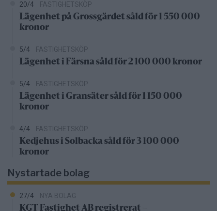
20/4
FASTIGHETSKÖP
Lägenhet på Grossgärdet såld för 1 550 000
kronor
5/4
FASTIGHETSKÖP
Lägenhet i Färsna såld för 2 100 000 kronor
5/4
FASTIGHETSKÖP
Lägenhet i Gransäter såld för 1 150 000
kronor
4/4
FASTIGHETSKÖP
Kedjehus i Solbacka såld för 3 100 000
kronor
Nystartade bolag
27/4
NYA BOLAG
KGT Fastighet AB registrerat –