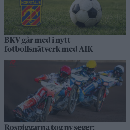
BKV går med i nytt
fotbollsnätverk med AIK
Rospiggarna tog ny seger: