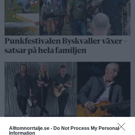
Punkfestivalen Byskvaller växer –
satsar på hela familjen
Alltomnorrtalje.se -
Do Not Process My Personal
Gary Moore-veteran gästar
Information