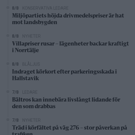
8/8
KONSERVATIVA LEDARE
Miljöpartiets höjda drivmedelspriser är hat
mot landsbygden
8/8
NYHETER
Villapriser rusar – lägenheter backar kraftigt
i Norrtälje
8/8
BLÅLJUS
Indraget körkort efter parkeringsskada i
Hallstavik
7/8
LEDARE
Bältros kan innebära livslångt lidande för
den som drabbas
7/8
NYHETER
Träd i körfältet på väg 276 – stor påverkan på
trafiken