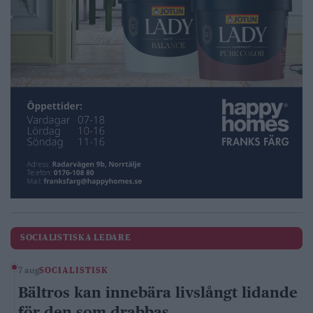
SOCIALISTISKA LEDARE
7 aug
SOCIALISTISK
Bältros kan innebära livslångt lidande
för den som drabbas