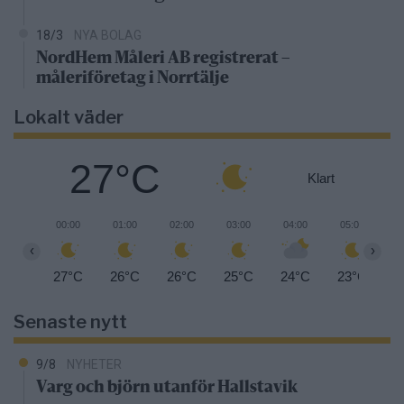
18/3
NYA BOLAG
NordHem Måleri AB registrerat –
måleriföretag i Norrtälje
Lokalt väder
27°C
Klart
00:00
01:00
02:00
03:00
04:00
05:00
0
‹
›
27°C
26°C
26°C
25°C
24°C
23°C
2
Senaste nytt
9/8
NYHETER
Varg och björn utanför Hallstavik