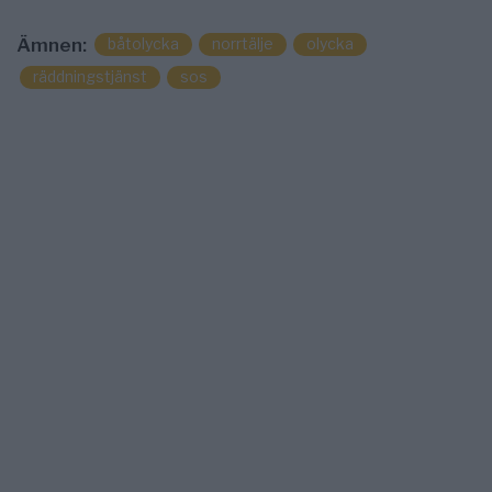
båtolycka
norrtälje
olycka
Ämnen:
räddningstjänst
sos