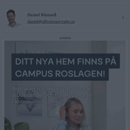
Daniel Rämsell
daniel@alltomnorrtalje.se
ANNONS