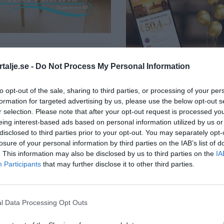
”Vad händer på b
talje.se -
Do Not Process My Personal Information
passerar 50 000
id
medlemmar
to opt-out of the sale, sharing to third parties, or processing of your per
formation for targeted advertising by us, please use the below opt-out s
Näringsliv
r selection. Please note that after your opt-out request is processed y
eing interest-based ads based on personal information utilized by us or
arl Bondes väg i
disclosed to third parties prior to your opt-out. You may separately opt-
losure of your personal information by third parties on the IAB’s list of
. This information may also be disclosed by us to third parties on the
IA
Participants
that may further disclose it to other third parties.
Så många är
chen vid
l Data Processing Opt Outs
långtidsarbetslös
Norrtälje