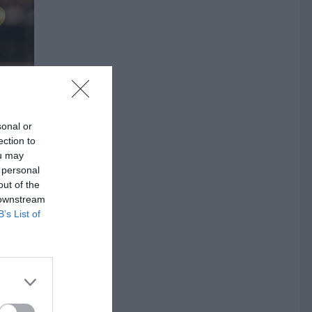
yn?”
sonal or
ection to
ou may
 personal
out of the
 downstream
B’s List of
a i