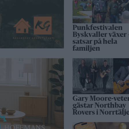
Punkfestivalen
Byskvaller växer 
satsar på hela
familjen
Gary Moore-vete
gästar Northbay
Rovers i Norrtälj