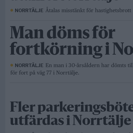
Åtalas misstänkt för hastighetsbrott
NORRTÄLJE
Man döms för
fortkörning i No
En man i 30-årsåldern har dömts till 
NORRTÄLJE
för fort på väg 77 i Norrtälje.
Fler parkeringsböt
utfärdas i Norrtälje