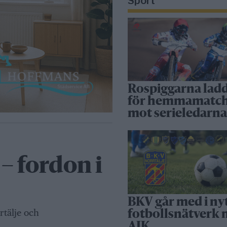
Sport
Rospiggarna lad
för hemmamatc
mot serieledarn
– fordon i
BKV går med i ny
rtälje och
fotbollsnätverk
AIK