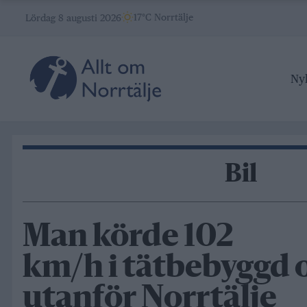
Skip
17°C Norrtälje
Lördag 8 augusti 2026
to
content
Ny
Bil
Man körde 102
km/h i tätbebyggd
utanför Norrtälje