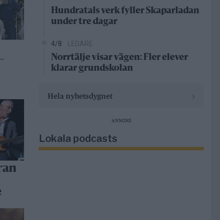
Hundratals verk fyller Skaparladan
under tre dagar
4/8
LEDARE
Norrtälje visar vägen: Fler elever
–
klarar grundskolan
›
Hela nyhetsdygnet
ANNONS
Lokala podcasts
ran
e