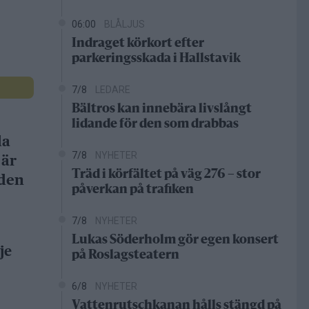
06:00
BLÅLJUS
Indraget körkort efter
parkeringsskada i Hallstavik
7/8
LEDARE
Bältros kan innebära livslångt
lidande för den som drabbas
da
7/8
NYHETER
 är
Träd i körfältet på väg 276 – stor
gden
påverkan på trafiken
7/8
NYHETER
Lukas Söderholm gör egen konsert
je
på Roslagsteatern
6/8
NYHETER
Vattenrutschkanan hålls stängd på