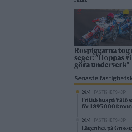
Rospiggarna tog
seger: ”Hoppas vi
göra underverk”
Senaste fastighets
28/4
FASTIGHETSKÖP
Fritidshus på Vätö s
för 1 895 000 krono
20/4
FASTIGHETSKÖP
Lägenhet på Grossg