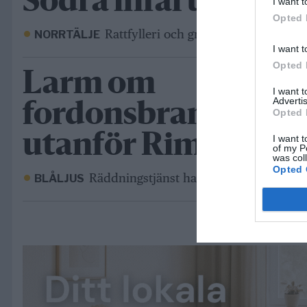
Södra infarten
I want t
Opted 
Rattfylleri och grov vårdslöshet i tra
NORRTÄLJE
I want t
Opted 
Larm om
I want 
Advertis
fordonsbrand
Opted 
utanför Rimbo
I want t
of my P
was col
Opted 
Räddningstjänst har kallats till platsen
BLÅLJUS
ANNONS
ANNONS