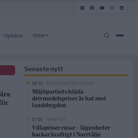
Opinion
Orter
Senaste nytt
08:10
KONSERVATIVA LEDARE
Miljöpartiets höjda
bära
drivmedelspriser är hat mot
för
landsbygden
07:00
NYHETER
Villapriser rusar – lägenheter
backar kraftigt i Norrtälje