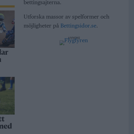
bettingsajterna.
Utforska massor av spelformer och
möjligheter på
Bettingsidor.se
.
ANNONS
dar
h
a
tt
 med