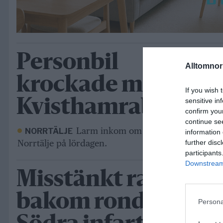
Personbil
Alltomnorr
krockade med älg v
If you wish 
sensitive in
Kvisthamrabacken
confirm you
continue se
Larm inkom om en singelolycka på C
NORRTÄLJE
information 
Norrtälje på lördagen.
further disc
participants
Downstream 
Misstänkt rattfylla
bakom rondellkras
Persona