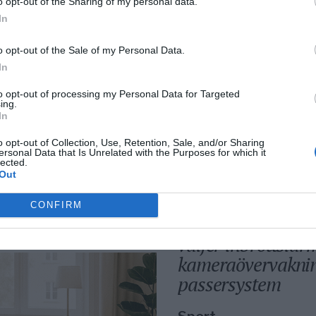
o opt-out of the Sharing of my personal data.
In
fik
Bino Drummond
o opt-out of the Sale of my Personal Data.
comeback – tar p
In
i styrelse
to opt-out of processing my Personal Data for Targeted
ing.
In
o opt-out of Collection, Use, Retention, Sale, and/or Sharing
ersonal Data that Is Unrelated with the Purposes for which it
lected.
Out
Säkerhetslösninga
CONFIRM
Norrtälje – allt fle
väljer inbrottslar
kameraövervakni
passersystem