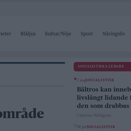
heter
Blåljus
Kultur/Nöje
Sport
Näringsliv
SOCIALISTISKA LEDARE
7 aug
SOCIALISTISK
Bältros kan inne
livslångt lidande 
den som drabbas
 område
Catarina Wahlgren
28 jul
SOCIALISTISK