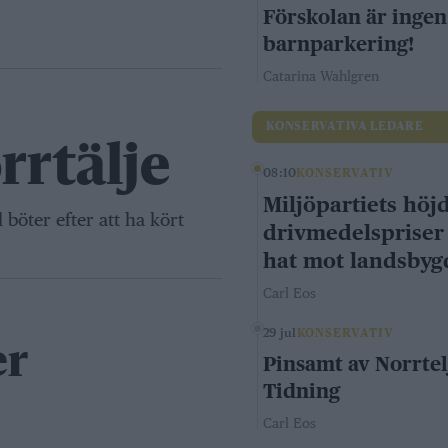
Förskolan är ingen
barnparkering!
Catarina Wahlgren
KONSERVATIVA LEDARE
rrtälje
08:10
KONSERVATIV
Miljöpartiets höj
böter efter att ha kört
drivmedelspriser
hat mot landsby
Carl Eos
29 jul
KONSERVATIV
er
Pinsamt av Norrtel
Tidning
Carl Eos