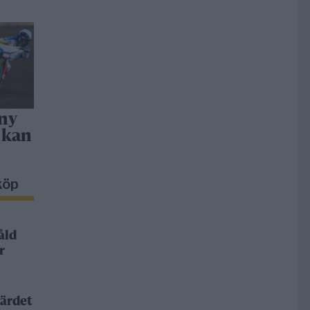
 ny
 kan
köp
åld
r
ärdet