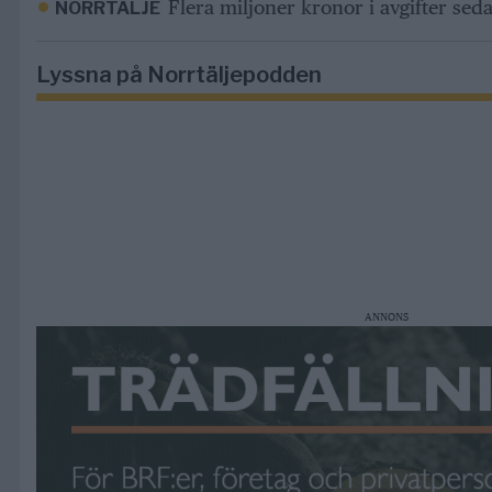
Flera miljoner kronor i avgifter sed
NORRTÄLJE
Lyssna på Norrtäljepodden
ANNONS