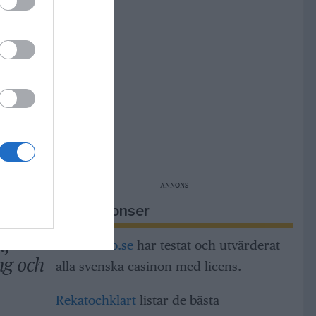
 gör
lats
ANNONS
r i
Riksannonser
r
m,
Casinorino.se
har testat och utvärderat
ng och
alla svenska casinon med licens.
Rekatochklart
listar de bästa