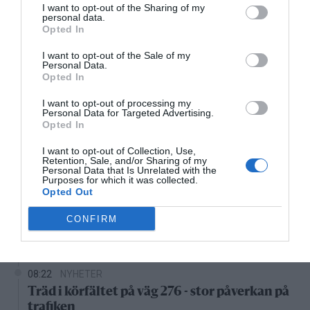
I want to opt-out of the Sharing of my
Lokalt väder
personal data.
Opted In
I want to opt-out of the Sale of my
33°C
Personal Data.
Duggregn
Opted In
I want to opt-out of processing my
14:00
15:00
16:00
17:00
18:00
19:00
2
Personal Data for Targeted Advertising.
‹
›
Opted In
33°C
33°C
32°C
32°C
28°C
26°C
2
I want to opt-out of Collection, Use,
Retention, Sale, and/or Sharing of my
Personal Data that Is Unrelated with the
Senaste nytt
Purposes for which it was collected.
Opted Out
10:37
LEDARE
CONFIRM
Bältros kan innebära livslångt lidande för
den som drabbas
08:22
NYHETER
Träd i körfältet på väg 276 - stor påverkan på
trafiken