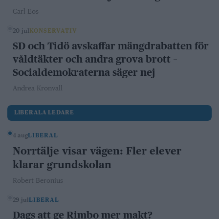
Carl Eos
20 jul
KONSERVATIV
SD och Tidö avskaffar mängdrabatten för
våldtäkter och andra grova brott –
Socialdemokraterna säger nej
Andrea Kronvall
LIBERALA LEDARE
4 aug
LIBERAL
Norrtälje visar vägen: Fler elever
klarar grundskolan
Robert Beronius
29 jul
LIBERAL
Dags att ge Rimbo mer makt?