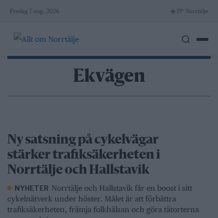
Skip
☀️
Fredag 7 aug. 2026
19° Norrtälje
to
content
Ekvägen
Ny satsning på cykelvägar
stärker trafiksäkerheten i
Norrtälje och Hallstavik
Norrtälje och Hallstavik får en boost i sitt
NYHETER
cykelnätverk under höster. Målet är att förbättra
trafiksäkerheten, främja folkhälsan och göra tätorterna