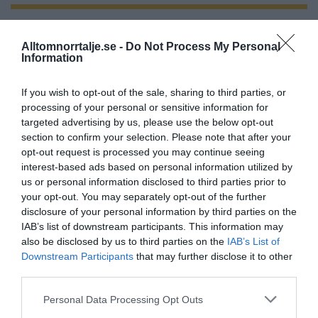
27/4
NYA BOLAG
KGT Fastighet AB registrerat –
Alltomnorrtalje.se -
Do Not Process My Personal
Information
fastighetsbolag i Rimbo
16/4
NYA BOLAG
If you wish to opt-out of the sale, sharing to third parties, or
processing of your personal or sensitive information for
Panthalassa Åre AB registrerat –
targeted advertising by us, please use the below opt-out
fastighetsförvaltning i Yxlan
section to confirm your selection. Please note that after your
opt-out request is processed you may continue seeing
25/3
NYA BOLAG
interest-based ads based on personal information utilized by
Nytt fastighetsförvaltningsbolag registerat i
us or personal information disclosed to third parties prior to
Norrtälje
your opt-out. You may separately opt-out of the further
disclosure of your personal information by third parties on the
25/3
NYA BOLAG
IAB’s list of downstream participants. This information may
Trålen 24 AB registrerat
also be disclosed by us to third parties on the
IAB’s List of
Downstream Participants
that may further disclose it to other
third parties.
18/3
NYA BOLAG
NordHem Måleri AB registrerat –
Personal Data Processing Opt Outs
måleriföretag i Norrtälje