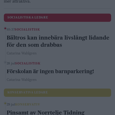
mer attraktiva.
SOCIALISTISKA LEDARE
10:37
SOCIALISTISK
Bältros kan innebära livslångt lidande
för den som drabbas
Catarina Wahlgren
28 jul
SOCIALISTISK
Förskolan är ingen barnparkering!
Catarina Wahlgren
KONSERVATIVA LEDARE
29 jul
KONSERVATIV
Pinsamt av Norrtelje Tidning