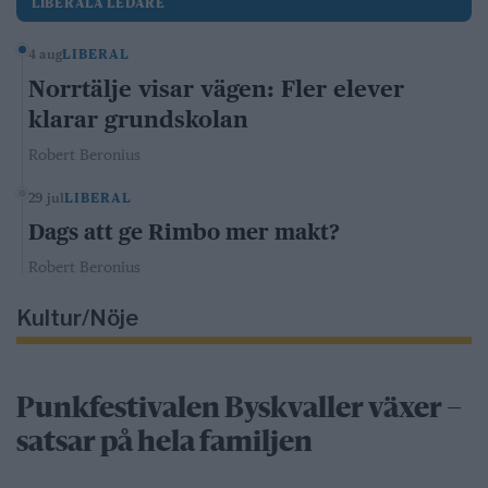
LIBERALA LEDARE
4 aug
LIBERAL
Norrtälje visar vägen: Fler elever
klarar grundskolan
Robert Beronius
29 jul
LIBERAL
Dags att ge Rimbo mer makt?
Robert Beronius
Kultur/Nöje
Punkfestivalen Byskvaller växer –
satsar på hela familjen