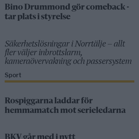
Bino Drummond gör comeback -
tar plats i styrelse
Säkerhetslösningar i Norrtälje – allt
fler väljer inbrottslarm,
kameraövervakning och passersystem
Sport
Rospiggarna laddar för
hemmamatch mot serieledarna
BKV går med i nytt