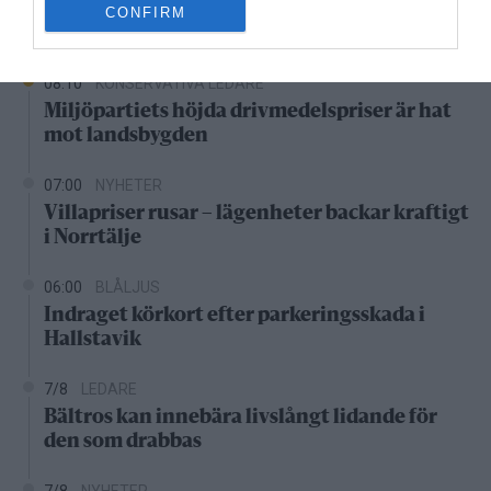
CONFIRM
Senaste nytt
08:10
KONSERVATIVA LEDARE
Miljöpartiets höjda drivmedelspriser är hat
mot landsbygden
07:00
NYHETER
Villapriser rusar – lägenheter backar kraftigt
i Norrtälje
06:00
BLÅLJUS
Indraget körkort efter parkeringsskada i
Hallstavik
7/8
LEDARE
Bältros kan innebära livslångt lidande för
den som drabbas
7/8
NYHETER