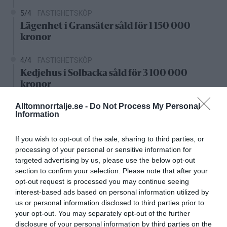
5/4
FASTIGHETSKÖP
Lägenhet i Gransäter såld för 1 150 000
kronor
4/4
FASTIGHETSKÖP
Kedjehus i Solbacka såld för 3 100 000
kronor
Nystartade bolag
Alltomnorrtalje.se -
Do Not Process My Personal
Information
27/4
NYA BOLAG
If you wish to opt-out of the sale, sharing to third parties, or
KGT Fastighet AB registrerat –
processing of your personal or sensitive information for
fastighetsbolag i Rimbo
targeted advertising by us, please use the below opt-out
section to confirm your selection. Please note that after your
16/4
NYA BOLAG
opt-out request is processed you may continue seeing
Panthalassa Åre AB registrerat –
interest-based ads based on personal information utilized by
fastighetsförvaltning i Yxlan
us or personal information disclosed to third parties prior to
your opt-out. You may separately opt-out of the further
disclosure of your personal information by third parties on the
25/3
NYA BOLAG