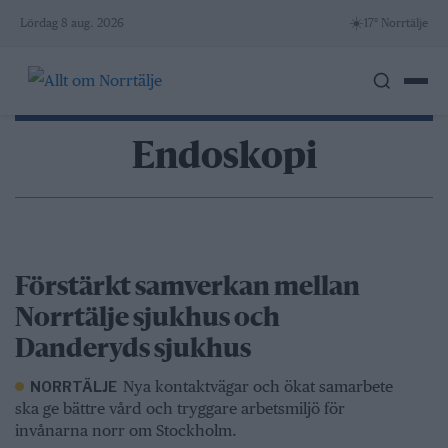
Skip
☀️
Lördag 8 aug. 2026
17° Norrtälje
to
content
Endoskopi
Förstärkt samverkan mellan
Norrtälje sjukhus och
Danderyds sjukhus
Nya kontaktvägar och ökat samarbete
NORRTÄLJE
ska ge bättre vård och tryggare arbetsmiljö för
invånarna norr om Stockholm.