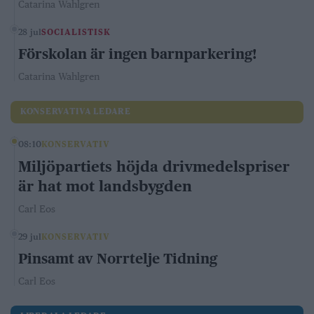
Catarina Wahlgren
28 jul
SOCIALISTISK
Förskolan är ingen barnparkering!
Catarina Wahlgren
KONSERVATIVA LEDARE
08:10
KONSERVATIV
Miljöpartiets höjda drivmedelspriser
är hat mot landsbygden
Carl Eos
29 jul
KONSERVATIV
Pinsamt av Norrtelje Tidning
Carl Eos