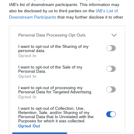
IAB’s list of downstream participants. This information may
Nytt fastighetsförvaltningsbolag registerat i
also be disclosed by us to third parties on the
IAB’s List of
Norrtälje
Downstream Participants
that may further disclose it to other
third parties.
25/3
NYA BOLAG
Trålen 24 AB registrerat
Personal Data Processing Opt Outs
I want to opt-out of the Sharing of my
18/3
NYA BOLAG
personal data.
NordHem Måleri AB registrerat –
Opted In
måleriföretag i Norrtälje
I want to opt-out of the Sale of my
Personal Data.
Lokalt väder
Opted In
I want to opt-out of processing my
28°C
Personal Data for Targeted Advertising.
Mestadels klart
Opted In
I want to opt-out of Collection, Use,
10:00
11:00
12:00
13:00
14:00
15:00
1
Retention, Sale, and/or Sharing of my
Personal Data that Is Unrelated with the
‹
›
Purposes for which it was collected.
Opted Out
28°C
30°C
31°C
32°C
32°C
33°C
3