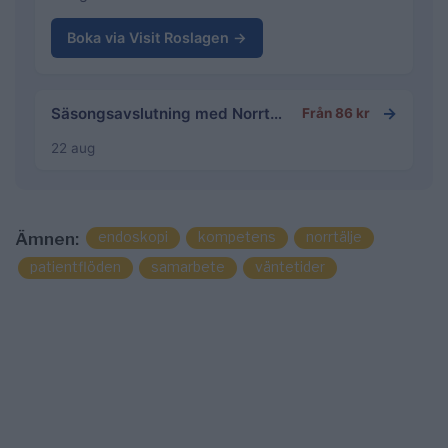
Boka via Visit Roslagen →
→
Säsongsavslutning med Norrtälje fotbollsgolf
Från 86 kr
22 aug
endoskopi
kompetens
norrtälje
Ämnen:
patientflöden
samarbete
väntetider