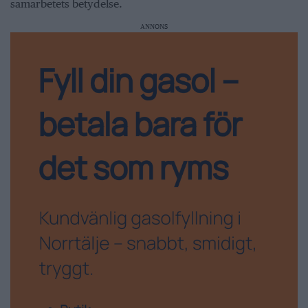
samarbetets betydelse.
ANNONS