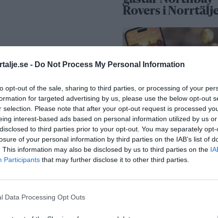
gästar Northbay
Rovers i Norrtälj
talje.se -
Do Not Process My Personal Information
to opt-out of the sale, sharing to third parties, or processing of your per
”Vad händer på b
formation for targeted advertising by us, please use the below opt-out s
passerar 50 000
r selection. Please note that after your opt-out request is processed y
medlemmar
eing interest-based ads based on personal information utilized by us or
disclosed to third parties prior to your opt-out. You may separately opt-
losure of your personal information by third parties on the IAB’s list of
Näringsliv
. This information may also be disclosed by us to third parties on the
IA
Participants
that may further disclose it to other third parties.
l Data Processing Opt Outs