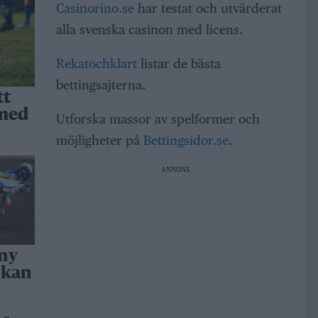
Casinorino.se
har testat och utvärderat
alla svenska casinon med licens.
Rekatochklart
listar de bästa
bettingsajterna.
tt
 med
Utforska massor av spelformer och
möjligheter på
Bettingsidor.se
.
ANNONS
 ny
 kan