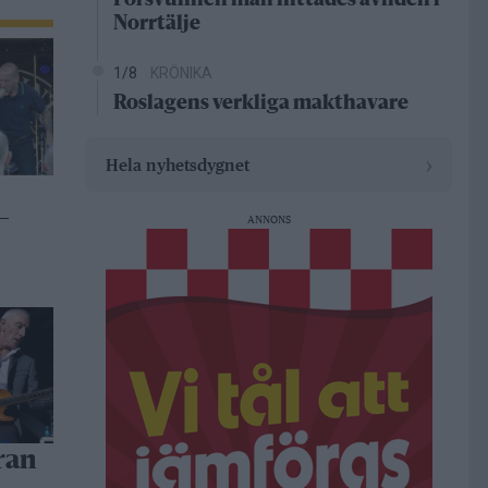
Försvunnen man hittades avliden i
Norrtälje
1/8
KRÖNIKA
Roslagens verkliga makthavare
›
Hela nyhetsdygnet
–
ANNONS
ran