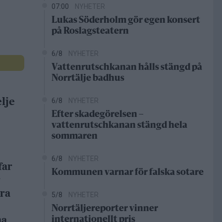
07:00
NYHETER
Lukas Söderholm gör egen konsert
på Roslagsteatern
6/8
NYHETER
Vattenrutschkanan hålls stängd på
Norrtälje badhus
lje
6/8
NYHETER
Efter skadegörelsen –
vattenrutschkanan stängd hela
sommaren
6/8
NYHETER
far
Kommunen varnar för falska sotare
r
dra
5/8
NYHETER
Norrtäljereporter vinner
na
internationellt pris