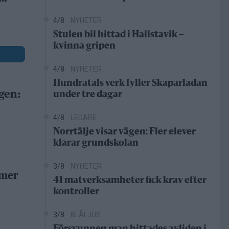
4/8
NYHETER
Stulen bil hittad i Hallstavik –
kvinna gripen
4/8
NYHETER
Hundratals verk fyller Skaparladan
gen:
under tre dagar
4/8
LEDARE
Norrtälje visar vägen: Fler elever
klarar grundskolan
3/8
NYHETER
 mer
41 matverksamheter fick krav efter
kontroller
3/8
BLÅLJUS