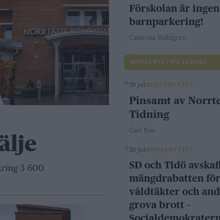
Förskolan är ingen
barnparkering!
Catarina Wahlgren
KONSERVATIVA LEDARE
29 jul
KONSERVATIV
Pinsamt av Norrte
Tidning
Carl Eos
älje
20 jul
KONSERVATIV
SD och Tidö avskaf
kring 3 600
mängdrabatten fö
våldtäkter och an
grova brott –
Socialdemokrater