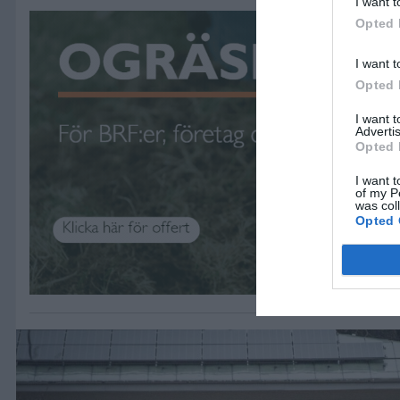
I want t
ANNONS
Opted 
I want t
Opted 
I want 
Advertis
Opted 
I want t
of my P
was col
Opted 