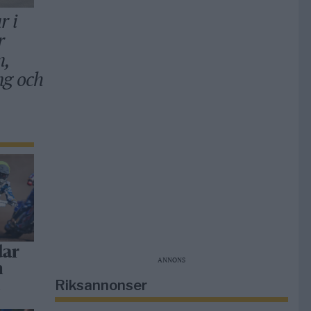
r i
r
m,
ng och
dar
ANNONS
h
Riksannonser
a