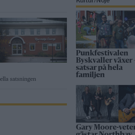
Kultur/Nöje
Punkfestivalen
Byskvaller växer 
satsar på hela
familjen
ella satsningen
Gary Moore-vete