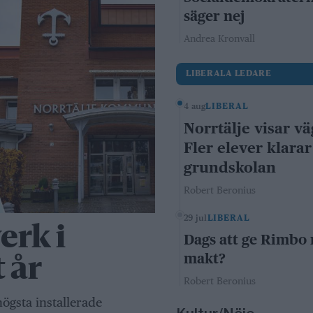
säger nej
Andrea Kronvall
LIBERALA LEDARE
4 aug
LIBERAL
Norrtälje visar vä
Fler elever klarar
grundskolan
Robert Beronius
29 jul
LIBERAL
erk i
Dags att ge Rimbo
makt?
t år
Robert Beronius
ögsta installerade