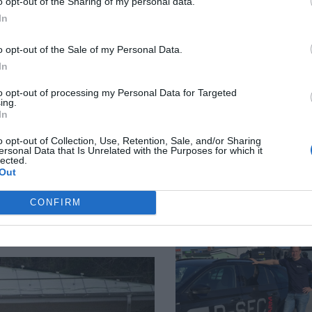
o opt-out of the Sharing of my personal data.
Så många är
In
långtidsarbetslös
Norrtälje
o opt-out of the Sale of my Personal Data.
In
to opt-out of processing my Personal Data for Targeted
ing.
In
o opt-out of Collection, Use, Retention, Sale, and/or Sharing
ersonal Data that Is Unrelated with the Purposes for which it
lected.
Out
Bino Drummond
comeback - tar pla
CONFIRM
styrelse