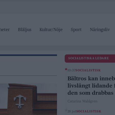
heter
Blåljus
Kultur/Nöje
Sport
Näringsliv
SOCIALISTISKA LEDARE
10:37
SOCIALISTISK
Bältros kan inne
livslångt lidande 
den som drabbas
Catarina Wahlgren
28 jul
SOCIALISTISK