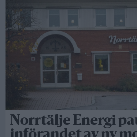
Norrtälje Energi pa
införandet av ny mo