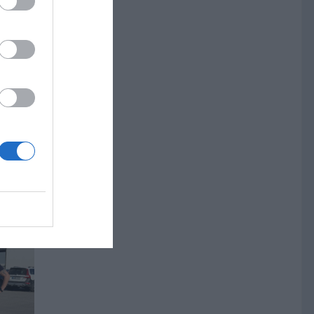
a i
 gör
ts i