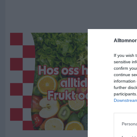
ANNONS
Alltomnorr
If you wish 
sensitive in
confirm you
continue se
information 
further disc
participants
Downstream 
Persona