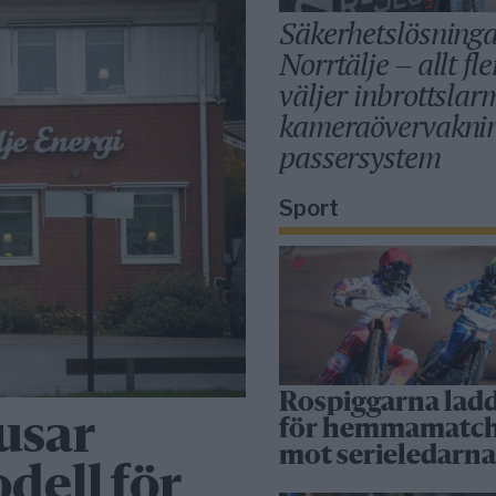
Säkerhetslösninga
Norrtälje – allt fle
väljer inbrottslar
kameraövervakni
passersystem
Sport
Rospiggarna lad
usar
för hemmamatc
mot serieledarn
dell för