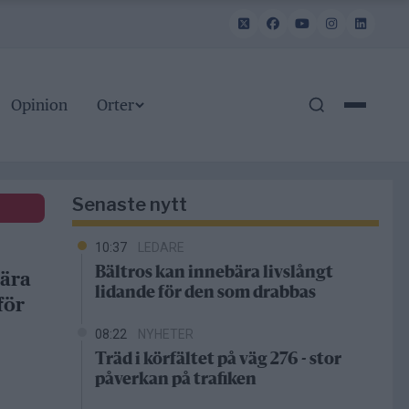
Opinion
Orter
Senaste nytt
10:37
LEDARE
Bältros kan innebära livslångt
bära
lidande för den som drabbas
för
08:22
NYHETER
Träd i körfältet på väg 276 - stor
påverkan på trafiken