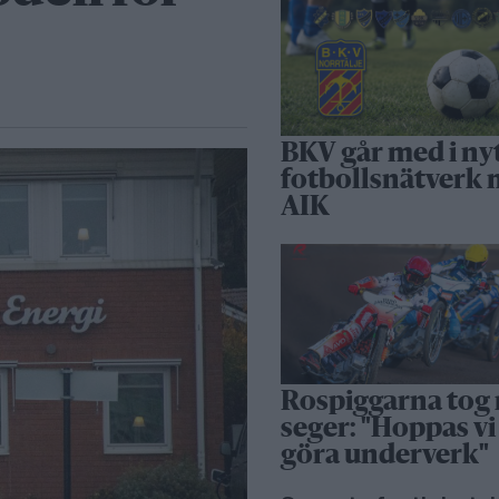
BKV går med i ny
fotbollsnätverk
AIK
Rospiggarna tog
seger: "Hoppas vi
göra underverk"