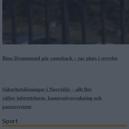
Bino Drummond gör comeback – tar plats i styrelse
Säkerhetslösningar i Norrtälje – allt fler
väljer inbrottslarm, kameraövervakning och
passersystem
Sport