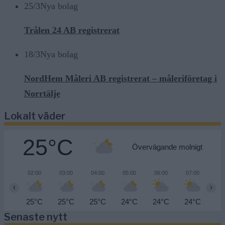
25/3
Nya bolag
Trålen 24 AB registrerat
18/3
Nya bolag
NordHem Måleri AB registrerat – måleriföretag i
Norrtälje
Lokalt väder
25°C
Övervägande molnigt
02:00
03:00
04:00
05:00
06:00
07:00
08
‹
›
25°C
25°C
25°C
24°C
24°C
24°C
25
Senaste nytt