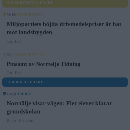
KONSERVATIVA LEDARE
08:10
KONSERVATIV
Miljöpartiets höjda drivmedelspriser är hat
mot landsbygden
Carl Eos
29 jul
KONSERVATIV
Pinsamt av Norrtelje Tidning
Carl Eos
LIBERALA LEDARE
4 aug
LIBERAL
Norrtälje visar vägen: Fler elever klarar
grundskolan
Robert Beronius