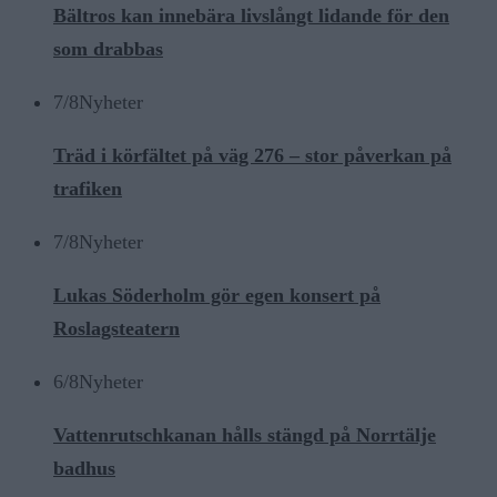
Bältros kan innebära livslångt lidande för den
som drabbas
7/8
Nyheter
Träd i körfältet på väg 276 – stor påverkan på
trafiken
7/8
Nyheter
Lukas Söderholm gör egen konsert på
Roslagsteatern
6/8
Nyheter
Vattenrutschkanan hålls stängd på Norrtälje
badhus