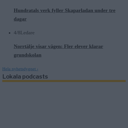
Hundratals verk fyller Skaparladan under tre
dagar
4/8
Ledare
Norrtälje visar vägen: Fler elever klarar
grundskolan
Hela nyhetsdygnet
›
Lokala podcasts