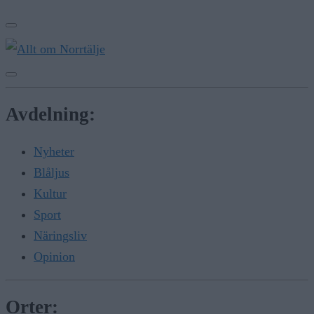
Avdelning:
Nyheter
Blåljus
Kultur
Sport
Näringsliv
Opinion
Orter: