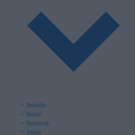
Norrtälje
Rimbo
Hallstavik
Väddö