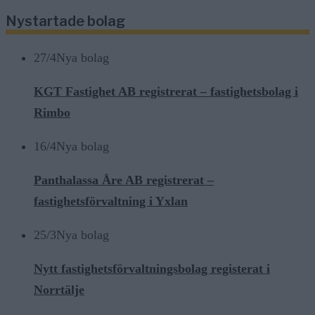
Nystartade bolag
27/4
Nya bolag
KGT Fastighet AB registrerat – fastighetsbolag i
Rimbo
16/4
Nya bolag
Panthalassa Åre AB registrerat –
fastighetsförvaltning i Yxlan
25/3
Nya bolag
Nytt fastighetsförvaltningsbolag registerat i
Norrtälje