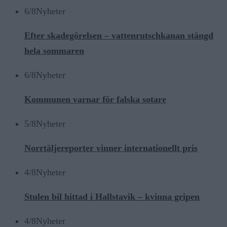
6/8
Nyheter
Efter skadegörelsen – vattenrutschkanan stängd
hela sommaren
6/8
Nyheter
Kommunen varnar för falska sotare
5/8
Nyheter
Norrtäljereporter vinner internationellt pris
4/8
Nyheter
Stulen bil hittad i Hallstavik – kvinna gripen
4/8
Nyheter