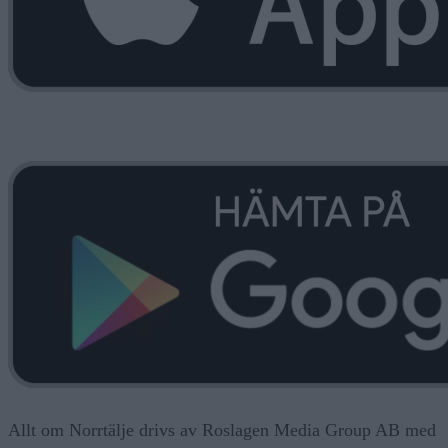
Allt om Norrtälje drivs av Roslagen Media Group AB med