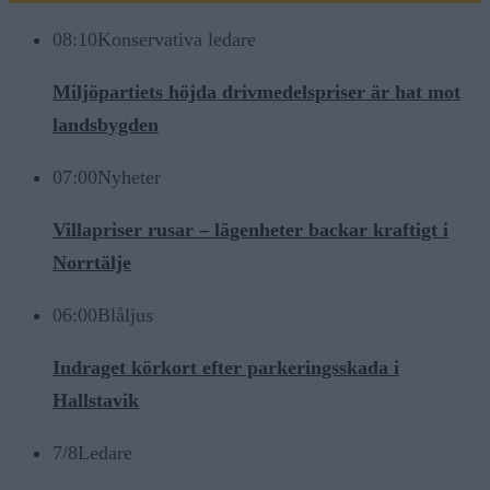
08:10
Konservativa ledare
Miljöpartiets höjda drivmedelspriser är hat mot
landsbygden
07:00
Nyheter
Villapriser rusar – lägenheter backar kraftigt i
Norrtälje
06:00
Blåljus
Indraget körkort efter parkeringsskada i
Hallstavik
7/8
Ledare