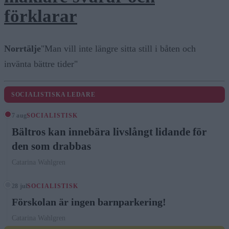
förklarar
Norrtälje
"Man vill inte längre sitta still i båten och
invänta bättre tider"
SOCIALISTISKA LEDARE
7 aug
SOCIALISTISK
Bältros kan innebära livslångt lidande för
den som drabbas
Catarina Wahlgren
28 jul
SOCIALISTISK
Förskolan är ingen barnparkering!
Catarina Wahlgren