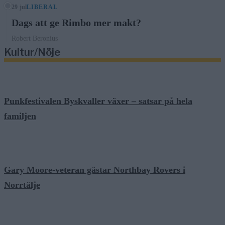
29 jul
LIBERAL
Dags att ge Rimbo mer makt?
Robert Beronius
Kultur/Nöje
Punkfestivalen Byskvaller växer – satsar på hela
familjen
Gary Moore-veteran gästar Northbay Rovers i
Norrtälje