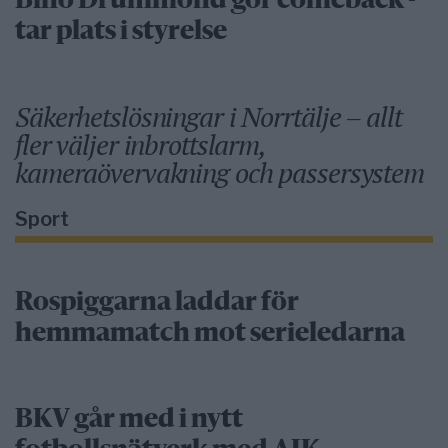
Bino Drummond gör comeback -
tar plats i styrelse
Säkerhetslösningar i Norrtälje – allt
fler väljer inbrottslarm,
kameraövervakning och passersystem
Sport
Rospiggarna laddar för
hemmamatch mot serieledarna
BKV går med i nytt