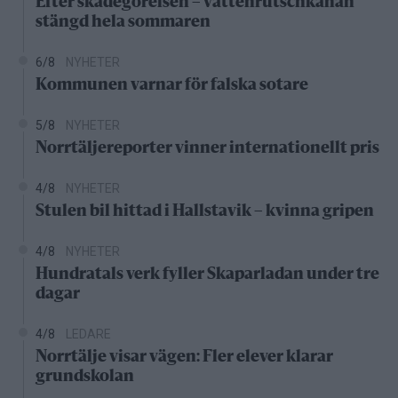
Efter skadegörelsen – vattenrutschkanan
stängd hela sommaren
6/8
NYHETER
Kommunen varnar för falska sotare
5/8
NYHETER
Norrtäljereporter vinner internationellt pris
4/8
NYHETER
Stulen bil hittad i Hallstavik – kvinna gripen
4/8
NYHETER
Hundratals verk fyller Skaparladan under tre
dagar
4/8
LEDARE
Norrtälje visar vägen: Fler elever klarar
grundskolan