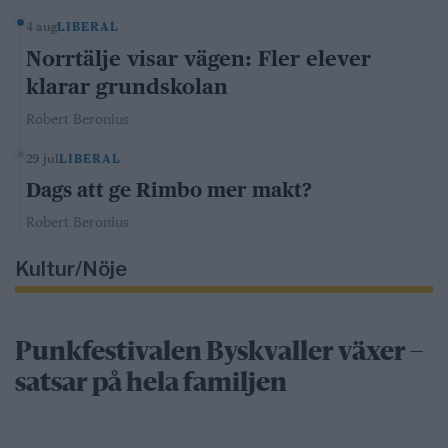
4 aug
LIBERAL
Norrtälje visar vägen: Fler elever
klarar grundskolan
Robert Beronius
29 jul
LIBERAL
Dags att ge Rimbo mer makt?
Robert Beronius
Kultur/Nöje
Punkfestivalen Byskvaller växer –
satsar på hela familjen