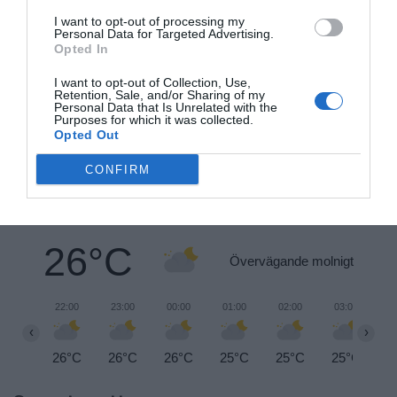
Norrtälje
I want to opt-out of processing my
Personal Data for Targeted Advertising.
Opted In
25/3
NYA BOLAG
Trålen 24 AB registrerat
I want to opt-out of Collection, Use,
Retention, Sale, and/or Sharing of my
Personal Data that Is Unrelated with the
Purposes for which it was collected.
18/3
NYA BOLAG
Opted Out
NordHem Måleri AB registrerat –
måleriföretag i Norrtälje
CONFIRM
Lokalt väder
26°C
Övervägande molnigt
22:00
23:00
00:00
01:00
02:00
03:00
0
‹
›
26°C
26°C
26°C
25°C
25°C
25°C
2