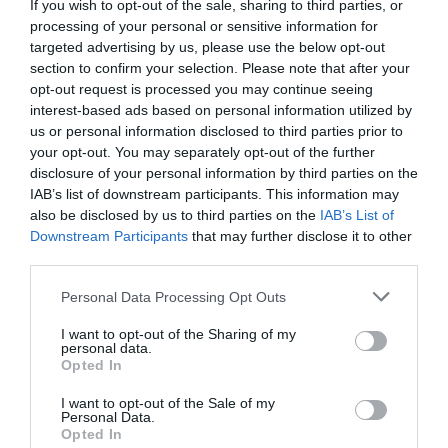
5/4
FASTIGHETSKÖP
If you wish to opt-out of the sale, sharing to third parties, or
processing of your personal or sensitive information for
Lägenhet i Gransäter såld för 1 150 000
targeted advertising by us, please use the below opt-out
kronor
section to confirm your selection. Please note that after your
opt-out request is processed you may continue seeing
4/4
FASTIGHETSKÖP
interest-based ads based on personal information utilized by
Kedjehus i Solbacka såld för 3 100 000
us or personal information disclosed to third parties prior to
kronor
your opt-out. You may separately opt-out of the further
disclosure of your personal information by third parties on the
Nystartade bolag
IAB’s list of downstream participants. This information may
also be disclosed by us to third parties on the
IAB’s List of
27/4
NYA BOLAG
Downstream Participants
that may further disclose it to other
third parties.
KGT Fastighet AB registrerat –
fastighetsbolag i Rimbo
Personal Data Processing Opt Outs
16/4
NYA BOLAG
I want to opt-out of the Sharing of my
personal data.
Panthalassa Åre AB registrerat –
Opted In
fastighetsförvaltning i Yxlan
I want to opt-out of the Sale of my
Personal Data.
25/3
NYA BOLAG
Opted In
Nytt fastighetsförvaltningsbolag registerat i