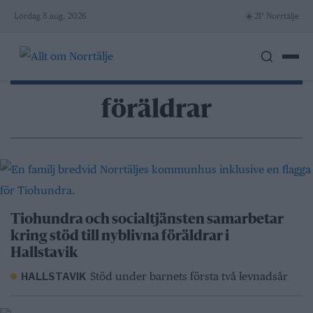
Skip
☀️
Lördag 8 aug. 2026
21° Norrtälje
to
content
föräldrar
Tiohundra och socialtjänsten samarbetar
kring stöd till nyblivna föräldrar i
Hallstavik
Stöd under barnets första två levnadsår
HALLSTAVIK