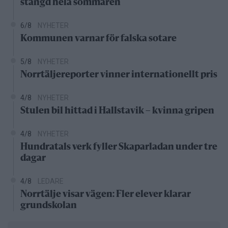
stängd hela sommaren
6/8
NYHETER
Kommunen varnar för falska sotare
5/8
NYHETER
Norrtäljereporter vinner internationellt pris
4/8
NYHETER
Stulen bil hittad i Hallstavik – kvinna gripen
4/8
NYHETER
Hundratals verk fyller Skaparladan under tre
dagar
4/8
LEDARE
Norrtälje visar vägen: Fler elever klarar
grundskolan