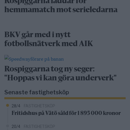
Rospiggarna laddar för
hemmamatch mot serieledarna
BKV går med i nytt
fotbollsnätverk med AIK
Rospiggarna tog ny seger:
"Hoppas vi kan göra underverk"
Senaste fastighetsköp
28/4
FASTIGHETSKÖP
Fritidshus på Vätö såld för 1 895 000 kronor
20/4
FASTIGHETSKÖP