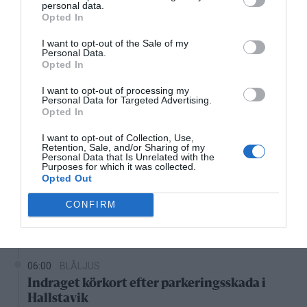
personal data.
Opted In
15:00
16:00
17:00
18:00
19:00
20:00
2
I want to opt-out of the Sale of my
‹
›
Personal Data.
Opted In
33°C
33°C
27°C
25°C
26°C
26°C
2
I want to opt-out of processing my
Personal Data for Targeted Advertising.
Senaste nytt
Opted In
I want to opt-out of Collection, Use,
08:10
KONSERVATIVA LEDARE
Retention, Sale, and/or Sharing of my
Miljöpartiets höjda drivmedelspriser är hat
Personal Data that Is Unrelated with the
Purposes for which it was collected.
mot landsbygden
Opted Out
07:00
NYHETER
CONFIRM
Villapriser rusar – lägenheter backar kraftigt
i Norrtälje
06:00
BLÅLJUS
Indraget körkort efter parkeringsskada i
Hallstavik