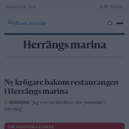
Skip
☀️
Lördag 8 aug. 2026
20° Norrtälje
to
content
Herrängs marina
Ny krögare bakom restaurangen
i Herrängs marina
"Jag tror att det finns stor potential i
HERRÄNG
Herräng"
SOCIALISTISKA LEDARE