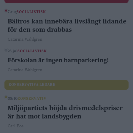
7 aug
SOCIALISTISK
Bältros kan innebära livslångt lidande
för den som drabbas
Catarina Wahlgren
28 jul
SOCIALISTISK
Förskolan är ingen barnparkering!
Catarina Wahlgren
KONSERVATIVA LEDARE
08:10
KONSERVATIV
Miljöpartiets höjda drivmedelspriser
är hat mot landsbygden
Carl Eos