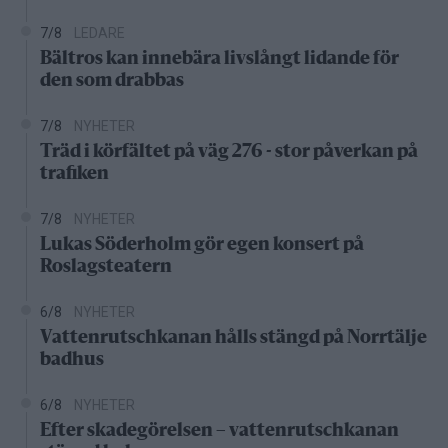
7/8
LEDARE
Bältros kan innebära livslångt lidande för
den som drabbas
7/8
NYHETER
Träd i körfältet på väg 276 - stor påverkan på
trafiken
7/8
NYHETER
Lukas Söderholm gör egen konsert på
Roslagsteatern
6/8
NYHETER
Vattenrutschkanan hålls stängd på Norrtälje
badhus
6/8
NYHETER
Efter skadegörelsen – vattenrutschkanan