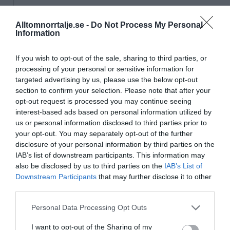
16/4
NYA BOLAG
Alltomnorrtalje.se -
Do Not Process My Personal
Panthalassa Åre AB registrerat –
Information
fastighetsförvaltning i Yxlan
If you wish to opt-out of the sale, sharing to third parties, or
25/3
NYA BOLAG
processing of your personal or sensitive information for
Nytt fastighetsförvaltningsbolag registerat i
targeted advertising by us, please use the below opt-out
Norrtälje
section to confirm your selection. Please note that after your
opt-out request is processed you may continue seeing
25/3
NYA BOLAG
interest-based ads based on personal information utilized by
us or personal information disclosed to third parties prior to
Trålen 24 AB registrerat
your opt-out. You may separately opt-out of the further
disclosure of your personal information by third parties on the
18/3
NYA BOLAG
IAB’s list of downstream participants. This information may
NordHem Måleri AB registrerat –
also be disclosed by us to third parties on the
IAB’s List of
måleriföretag i Norrtälje
Downstream Participants
that may further disclose it to other
third parties.
Lokalt väder
Personal Data Processing Opt Outs
33°C
I want to opt-out of the Sharing of my
Duggregn