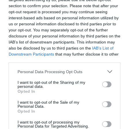
section to confirm your selection. Please note that after your
opt-out request is processed you may continue seeing
interest-based ads based on personal information utilized by
”Vad händer på byn?” passerar 50
us or personal information disclosed to third parties prior to
000 medlemmar
your opt-out. You may separately opt-out of the further
disclosure of your personal information by third parties on the
Näringsliv
IAB’s list of downstream participants. This information may
also be disclosed by us to third parties on the
IAB’s List of
Downstream Participants
that may further disclose it to other
third parties.
Personal Data Processing Opt Outs
Så många är långtidsarbetslösa i
I want to opt-out of the Sharing of my
Norrtälje
personal data.
Opted In
I want to opt-out of the Sale of my
Personal Data.
Bino Drummond gör comeback - tar
Opted In
plats i styrelse
I want to opt-out of processing my
Personal Data for Targeted Advertising.