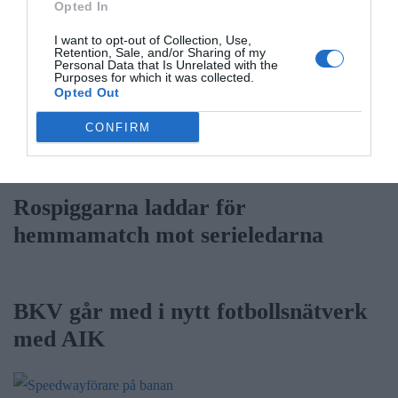
Opted In
Säkerhetslösningar i Norrtälje – allt
I want to opt-out of Collection, Use,
Retention, Sale, and/or Sharing of my
fler väljer inbrottslarm,
Personal Data that Is Unrelated with the
Purposes for which it was collected.
kameraövervakning och passersystem
Opted Out
CONFIRM
Sport
Rospiggarna laddar för
hemmamatch mot serieledarna
BKV går med i nytt fotbollsnätverk
med AIK