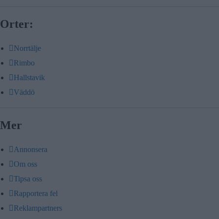
Orter:
Norrtälje
Rimbo
Hallstavik
Väddö
Mer
Annonsera
Om oss
Tipsa oss
Rapportera fel
Reklampartners