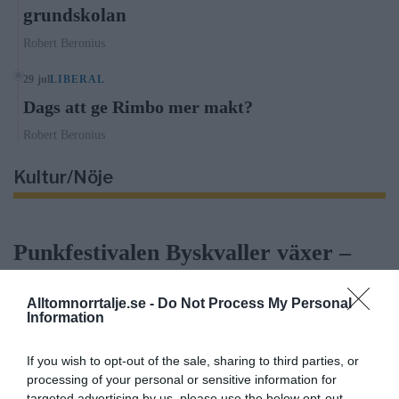
grundskolan
Robert Beronius
29 jul
LIBERAL
Dags att ge Rimbo mer makt?
Robert Beronius
Kultur/Nöje
Punkfestivalen Byskvaller växer –
satsar på hela familjen
Alltomnorrtalje.se -
Do Not Process My Personal
Information
Gary Moore-veteran gästar
If you wish to opt-out of the sale, sharing to third parties, or
Northbay Rovers i Norrtälje
processing of your personal or sensitive information for
targeted advertising by us, please use the below opt-out