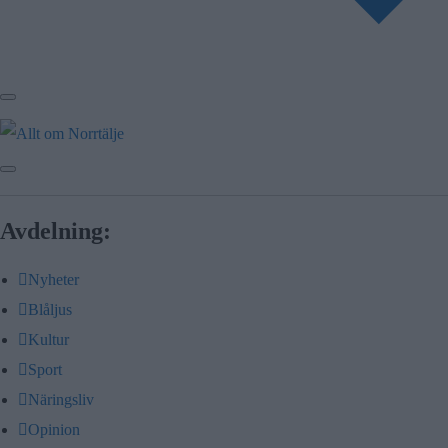
Avdelning:
Nyheter
Blåljus
Kultur
Sport
Näringsliv
Opinion