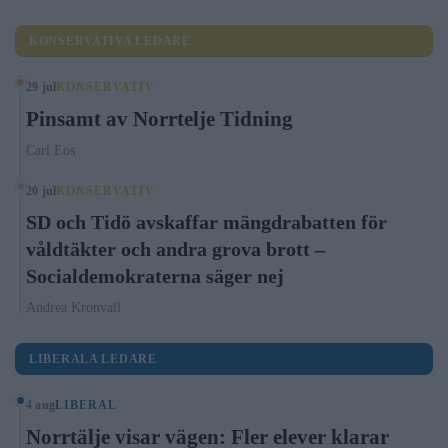
KONSERVATIVA LEDARE
29 jul
KONSERVATIV
Pinsamt av Norrtelje Tidning
Carl Eos
20 jul
KONSERVATIV
SD och Tidö avskaffar mängdrabatten för
våldtäkter och andra grova brott –
Socialdemokraterna säger nej
Andrea Kronvall
LIBERALA LEDARE
4 aug
LIBERAL
Norrtälje visar vägen: Fler elever klarar