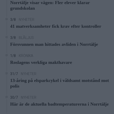
Norrtälje visar vägen: Fler elever klarar
grundskolan
3/8
NYHETER
41 matverksamheter fick krav efter kontroller
3/8
BLÅLJUS
Försvunnen man hittades avliden i Norrtälje
1/8
KRÖNIKA
Roslagens verkliga makthavare
31/7
NYHETER
13-åring på elsparkcykel i våldsamt motstånd mot
polis
30/7
NYHETER
Här är de aktuella badtemperaturerna i Norrtälje