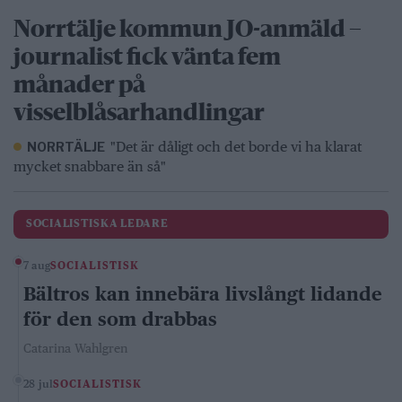
Norrtälje kommun JO-anmäld –
journalist fick vänta fem
månader på
visselblåsarhandlingar
"Det är dåligt och det borde vi ha klarat
NORRTÄLJE
mycket snabbare än så"
SOCIALISTISKA LEDARE
7 aug
SOCIALISTISK
Bältros kan innebära livslångt lidande
för den som drabbas
Catarina Wahlgren
28 jul
SOCIALISTISK