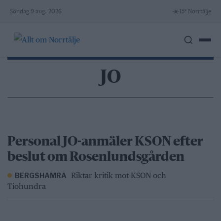
Skip
☀️
Söndag 9 aug. 2026
15° Norrtälje
to
content
JO
Personal JO-anmäler KSON efter
beslut om Rosenlundsgården
Riktar kritik mot KSON och
BERGSHAMRA
Tiohundra