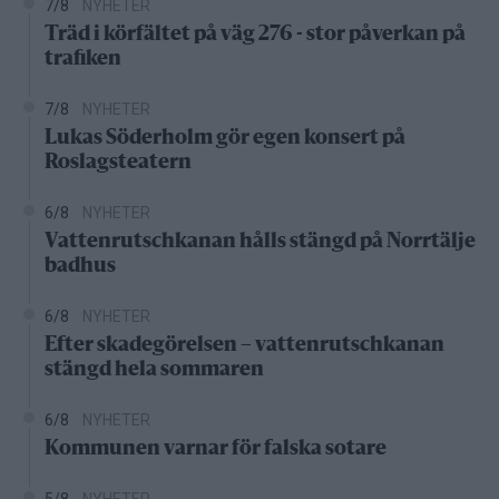
7/8
NYHETER
Träd i körfältet på väg 276 - stor påverkan på
trafiken
7/8
NYHETER
Lukas Söderholm gör egen konsert på
Roslagsteatern
6/8
NYHETER
Vattenrutschkanan hålls stängd på Norrtälje
badhus
6/8
NYHETER
Efter skadegörelsen – vattenrutschkanan
stängd hela sommaren
6/8
NYHETER
Kommunen varnar för falska sotare
5/8
NYHETER