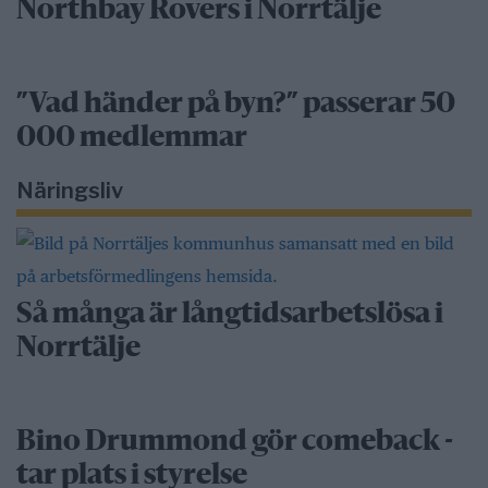
Northbay Rovers i Norrtälje
”Vad händer på byn?” passerar 50
000 medlemmar
Näringsliv
Så många är långtidsarbetslösa i
Norrtälje
Bino Drummond gör comeback -
tar plats i styrelse