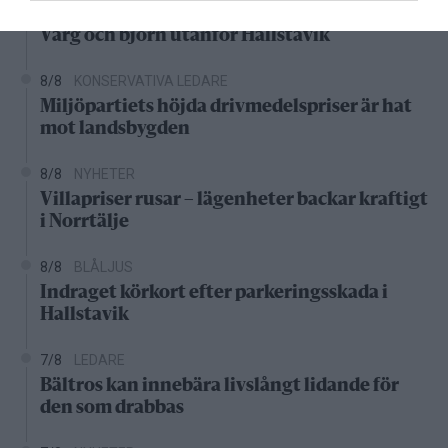
06:00
NYHETER
Varg och björn utanför Hallstavik
8/8
KONSERVATIVA LEDARE
Miljöpartiets höjda drivmedelspriser är hat
mot landsbygden
8/8
NYHETER
Villapriser rusar – lägenheter backar kraftigt
i Norrtälje
8/8
BLÅLJUS
Indraget körkort efter parkeringsskada i
Hallstavik
7/8
LEDARE
Bältros kan innebära livslångt lidande för
den som drabbas