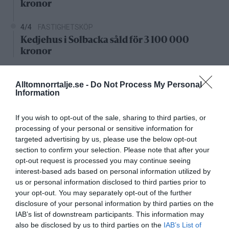
kronor
4/4
FASTIGHETSKÖP
Kedjehus i Solbacka såld för 3 100 000
kronor
Nystartade bolag
Alltomnorrtalje.se -
Do Not Process My Personal
Information
27/4
NYA BOLAG
KGT Fastighet AB registrerat –
If you wish to opt-out of the sale, sharing to third parties, or
fastighetsbolag i Rimbo
processing of your personal or sensitive information for
targeted advertising by us, please use the below opt-out
16/4
NYA BOLAG
section to confirm your selection. Please note that after your
Panthalassa Åre AB registrerat –
opt-out request is processed you may continue seeing
fastighetsförvaltning i Yxlan
interest-based ads based on personal information utilized by
us or personal information disclosed to third parties prior to
your opt-out. You may separately opt-out of the further
25/3
NYA BOLAG
disclosure of your personal information by third parties on the
Nytt fastighetsförvaltningsbolag registerat i
IAB’s list of downstream participants. This information may
Norrtälje
also be disclosed by us to third parties on the
IAB’s List of