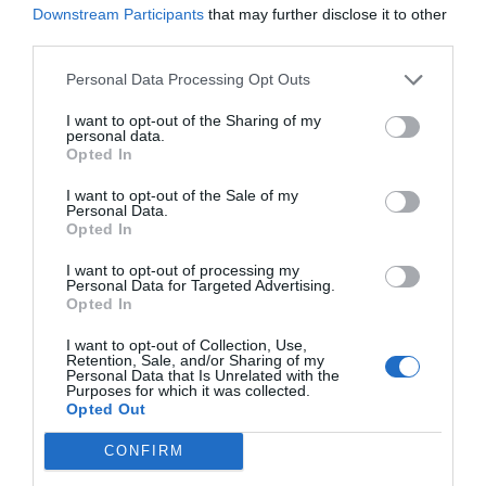
Downstream Participants
that may further disclose it to other
25/3
NYA BOLAG
third parties.
Trålen 24 AB registrerat
Personal Data Processing Opt Outs
18/3
NYA BOLAG
I want to opt-out of the Sharing of my
NordHem Måleri AB registrerat –
personal data.
måleriföretag i Norrtälje
Opted In
I want to opt-out of the Sale of my
Lokalt väder
Personal Data.
Opted In
32°C
I want to opt-out of processing my
Klart
Personal Data for Targeted Advertising.
Opted In
12:00
13:00
14:00
15:00
16:00
17:00
1
I want to opt-out of Collection, Use,
‹
›
Retention, Sale, and/or Sharing of my
Personal Data that Is Unrelated with the
Purposes for which it was collected.
32°C
32°C
33°C
33°C
33°C
33°C
3
Opted Out
Senaste nytt
CONFIRM