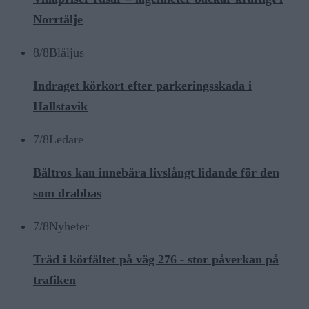
Norrtälje
8/8
Blåljus
Indraget körkort efter parkeringsskada i
Hallstavik
7/8
Ledare
Bältros kan innebära livslångt lidande för den
som drabbas
7/8
Nyheter
Träd i körfältet på väg 276 - stor påverkan på
trafiken