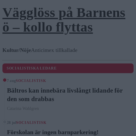
Vägglöss på Barnens
ö – kollo flyttas
Kultur/Nöje
Anticimex tillkallade
SOCIALISTISKA LEDARE
7 aug
SOCIALISTISK
Bältros kan innebära livslångt lidande för
den som drabbas
Catarina Wahlgren
28 jul
SOCIALISTISK
Förskolan är ingen barnparkering!