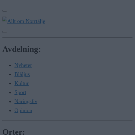
Avdelning:
Nyheter
Blåljus
Kultur
Sport
Näringsliv
Opinion
Orter: