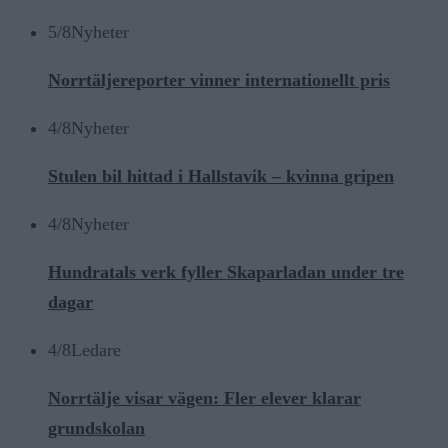
5/8
Nyheter
Norrtäljereporter vinner internationellt pris
4/8
Nyheter
Stulen bil hittad i Hallstavik – kvinna gripen
4/8
Nyheter
Hundratals verk fyller Skaparladan under tre
dagar
4/8
Ledare
Norrtälje visar vägen: Fler elever klarar
grundskolan