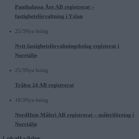
Panthalassa Åre AB registrerat –
fastighetsförvaltning i Yxlan
25/3
Nya bolag
Nytt fastighetsförvaltningsbolag registerat i
Norrtälje
25/3
Nya bolag
Trålen 24 AB registrerat
18/3
Nya bolag
NordHem Måleri AB registrerat – måleriföretag i
Norrtälje
Lokalt väder