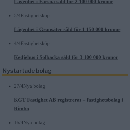
Lägenhet i Färsna såld för 2 100 000 kronor
5/4
Fastighetsköp
Lägenhet i Gransäter såld för 1 150 000 kronor
4/4
Fastighetsköp
Kedjehus i Solbacka såld för 3 100 000 kronor
Nystartade bolag
27/4
Nya bolag
KGT Fastighet AB registrerat – fastighetsbolag i
Rimbo
16/4
Nya bolag