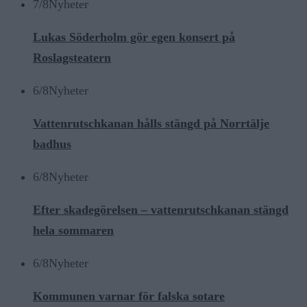
7/8
Nyheter
Lukas Söderholm gör egen konsert på
Roslagsteatern
6/8
Nyheter
Vattenrutschkanan hålls stängd på Norrtälje
badhus
6/8
Nyheter
Efter skadegörelsen – vattenrutschkanan stängd
hela sommaren
6/8
Nyheter
Kommunen varnar för falska sotare