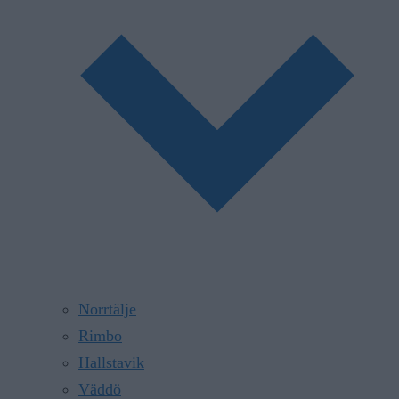
Norrtälje
Rimbo
Hallstavik
Väddö