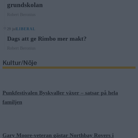
grundskolan
Robert Beronius
29 jul
LIBERAL
Dags att ge Rimbo mer makt?
Robert Beronius
Kultur/Nöje
Punkfestivalen Byskvaller växer – satsar på hela
familjen
Gary Moore-veteran gästar Northbay Rovers i