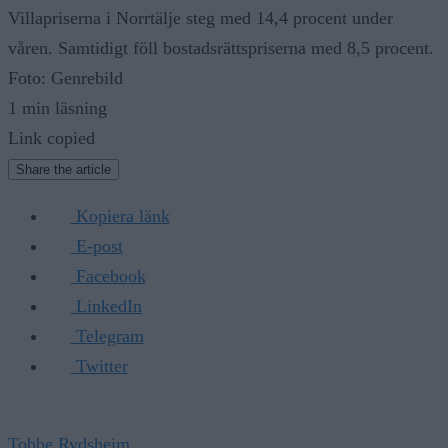
Villapriserna i Norrtälje steg med 14,4 procent under
våren. Samtidigt föll bostadsrättspriserna med 8,5 procent.
Foto: Genrebild
1 min läsning
Link copied
Share the article
Kopiera länk
E-post
Facebook
LinkedIn
Telegram
Twitter
Tobbe Rydsheim