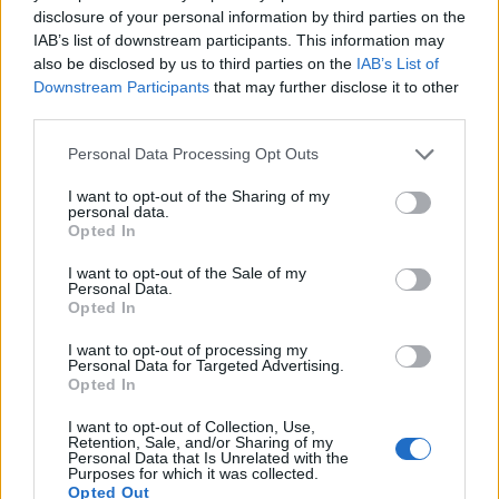
Det här är inte klimatpolitik. Det är ett medvetet slag mot
disclosure of your personal information by third parties on the
IAB’s list of downstream participants. This information may
alla som är beroende av bilen. Mot barnfamiljen i
also be disclosed by us to third parties on the
IAB’s List of
Värmland som måste skjutsa till skola och jobb. Mot
Downstream Participants
that may further disclose it to other
skogsarbetaren i Norrland. Mot hantverkaren
third parties.
lastbilschauffören, lantbrukaren och den ensamstående
Personal Data Processing Opt Outs
föräldern i en småstad där kollektivtrafiken går två gånger
I want to opt-out of the Sharing of my
om dagen om den ens går. Det är ett slag mot alla som bor
personal data.
Opted In
i Norrtälje kommun. För dem är bilen inte en livsstil. Den
I want to opt-out of the Sale of my
är livsnödvändig.
Personal Data.
Opted In
Annons
I want to opt-out of processing my
Personal Data for Targeted Advertising.
Opted In
I want to opt-out of Collection, Use,
Retention, Sale, and/or Sharing of my
Miljöpartiet bryr sig inte. Deras väljarbas sitter i innerstan,
Personal Data that Is Unrelated with the
Purposes for which it was collected.
tar tunnelbanan och cyklar när det passar. De kan
Opted Out