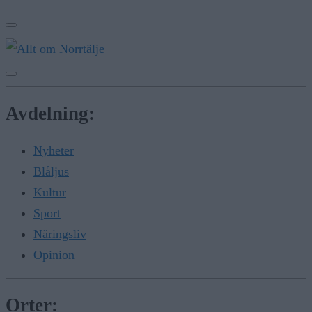
Avdelning:
Nyheter
Blåljus
Kultur
Sport
Näringsliv
Opinion
Orter: