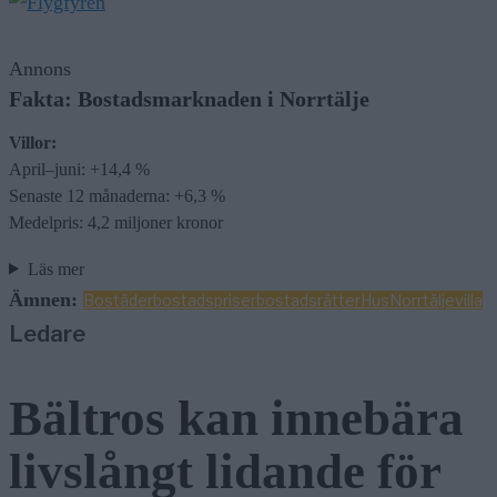
Annons
Fakta: Bostadsmarknaden i Norrtälje
Villor:
April–juni: +14,4 %
Senaste 12 månaderna: +6,3 %
Medelpris: 4,2 miljoner kronor
Läs mer
Ämnen:
Bostäder
bostadspriser
bostadsrätter
Hus
Norrtälje
villa
Ledare
Bältros kan innebära
livslångt lidande för