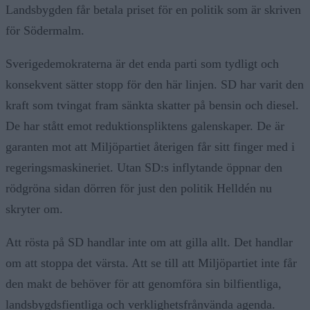
Landsbygden får betala priset för en politik som är skriven
för Södermalm.
Sverigedemokraterna är det enda parti som tydligt och
konsekvent sätter stopp för den här linjen. SD har varit den
kraft som tvingat fram sänkta skatter på bensin och diesel.
De har stått emot reduktionspliktens galenskaper. De är
garanten mot att Miljöpartiet återigen får sitt finger med i
regeringsmaskineriet. Utan SD:s inflytande öppnar den
rödgröna sidan dörren för just den politik Helldén nu
skryter om.
Att rösta på SD handlar inte om att gilla allt. Det handlar
om att stoppa det värsta. Att se till att Miljöpartiet inte får
den makt de behöver för att genomföra sin bilfientliga,
landsbygdsfientliga och verklighetsfrånvända agenda.