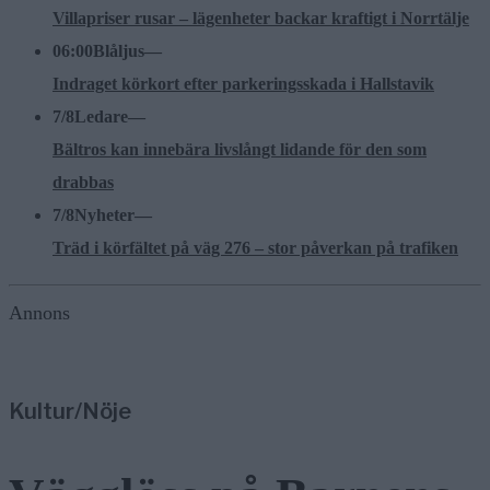
Villapriser rusar – lägenheter backar kraftigt i Norrtälje
06:00
Blåljus
—
Indraget körkort efter parkeringsskada i Hallstavik
7/8
Ledare
—
Bältros kan innebära livslångt lidande för den som
drabbas
7/8
Nyheter
—
Träd i körfältet på väg 276 – stor påverkan på trafiken
Annons
Kultur/Nöje