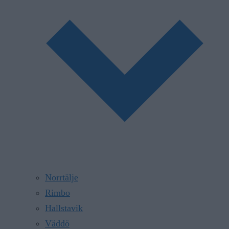
Norrtälje
Rimbo
Hallstavik
Väddö