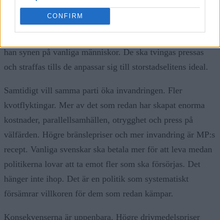
moralisera om att köra mindre utan att själva drabbas. Det
CONFIRM
är klassförakt klätt i grön retorik. När Helldén säger att vi
måste höja priserna för att folk ska köra mindre avslöjar
han synen på vanliga människor. De ska tvingas pressas
och straffas tills de anpassar sig till storstadselitens ideal.
Samtidigt vill samma parti öka invandringen. Fler
kvotflyktingar. Mer av det som redan har skapat enorma
kostnader, parallellsamhällen, otrygghet och press på
välfärden. Högre bränslepriser och mer invandring är MP:s
recept. Vanliga svenskar ska betala mer för att leva medan
politikerna lovar att ta emot fler som ska försörjas. Det
hänger inte ihop. Det är en politik som systematiskt
försämrar villkoren för dem som redan kämpar.
Konsekvenserna är uppenbara. Högre drivmedelspriser