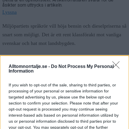
åsikter som uttrycks i artikeln.
Lyssna
Miljöpartiets språkrör vill höja bensin och dieselpriserna så
snart som möjligt. Det är ett rent klassförakt mot vanliga
svenskar och hat mot landsbygden.
Här om dagen sa Daniel Helldén rakt ut vad partiet
egentligen vill. Bränslepriserna måste upp. Så fort som
Alltomnorrtalje.se -
Do Not Process My Personal
Information
möjligt. Dagens priser är för låga enligt honom. Skatterna
ska höjas, reduktionsplikten ska skruvas upp och ett nytt
If you wish to opt-out of the sale, sharing to third parties, or
processing of your personal or sensitive information for
nationellt utsläppshandelssystem ska införas. Enligt
targeted advertising by us, please use the below opt-out
beräkningar kan det handla om uppåt åtta kronor dyrare
section to confirm your selection. Please note that after your
per liter jämfört med idag utöver det som redan väntar när
opt-out request is processed you may continue seeing
interest-based ads based on personal information utilized by
den tillfälliga skattesänkningen löper ut.
us or personal information disclosed to third parties prior to
your opt-out. You may separately opt-out of the further