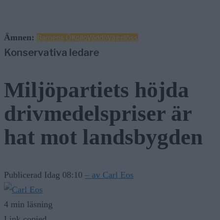
Ämnen:
Barnens Ö
Kollo
Väddö
Vägglöss
Konservativa ledare
Miljöpartiets höjda
drivmedelspriser är
hat mot landsbygden
Publicerad Idag 08:10
– av Carl Eos
4 min läsning
Link copied