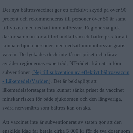
Det nya bältrosvaccinet ger ett effektivt skydd på över 90
procent och rekommenderas till personer över 50 år samt
till vuxna med nedsatt immunförsvar. Regionerna gick
därför samman för att förhandla fram ett bättre pris för att
kunna erbjuda personer med nedsatt immunförsvar gratis
vaccin. De lyckades dock inte få ner priset och därav
avråder regionernas expertråd, NT-rådet, från att införa
subventioner (
Nej till subvention av effektivt bältrosvaccin
- LäkemedelsVärlden
). Det är beklagligt att
läkemedelsföretaget inte kunnat sänka priset då vaccinet
minskar risken för både sjukdomen och den långvariga,
svåra nervsmärta som bältros kan orsaka.
Att vaccinet inte är subventionerat av staten gör att den
enskilde idag får betala cirka 5 000 kr för de två doser som