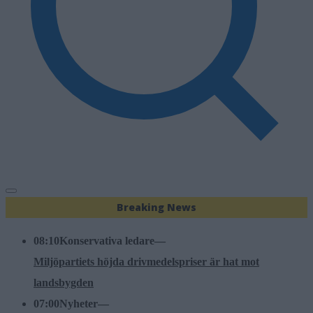
Breaking News
08:10
Konservativa ledare
—
Miljöpartiets höjda drivmedelspriser är hat mot
landsbygden
07:00
Nyheter
—