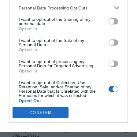
26°C
Personal Data Processing Opt Outs
Klart
I want to opt-out of the Sharing of my
personal data.
01:00
02:00
03:00
04:00
05:00
06:00
0
Opted In
‹
›
I want to opt-out of the Sale of my
26°C
26°C
25°C
25°C
24°C
24°C
2
Personal Data.
Opted In
Senaste nytt
I want to opt-out of processing my
Personal Data for Targeted Advertising.
Opted In
06:00
NYHETER
Varg och björn utanför Hallstavik
I want to opt-out of Collection, Use,
Retention, Sale, and/or Sharing of my
Personal Data that Is Unrelated with the
8/8
KONSERVATIVA LEDARE
Purposes for which it was collected.
Opted Out
Miljöpartiets höjda drivmedelspriser är hat
mot landsbygden
CONFIRM
8/8
NYHETER
Villapriser rusar – lägenheter backar kraftigt