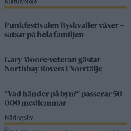
Kultur/Nöje
Punkfestivalen Byskvaller växer –
satsar på hela familjen
Gary Moore-veteran gästar
Northbay Rovers i Norrtälje
”Vad händer på byn?” passerar 50
000 medlemmar
Näringsliv