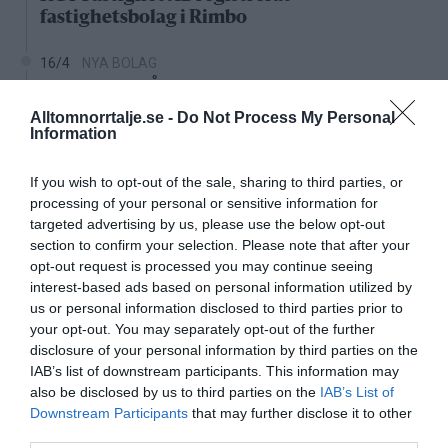
fastighetsbolag i Rimbo
16/4
NYA BOLAG
Panthalassa Åre AB registrerat –
fastighetsförvaltning i Yxlan
Alltomnorrtalje.se -
Do Not Process My Personal
Information
25/3
NYA BOLAG
Nytt fastighetsförvaltningsbolag registerat i
If you wish to opt-out of the sale, sharing to third parties, or
processing of your personal or sensitive information for
Norrtälje
targeted advertising by us, please use the below opt-out
section to confirm your selection. Please note that after your
25/3
NYA BOLAG
opt-out request is processed you may continue seeing
Trålen 24 AB registrerat
interest-based ads based on personal information utilized by
us or personal information disclosed to third parties prior to
18/3
NYA BOLAG
your opt-out. You may separately opt-out of the further
NordHem Måleri AB registrerat –
disclosure of your personal information by third parties on the
måleriföretag i Norrtälje
IAB’s list of downstream participants. This information may
also be disclosed by us to third parties on the
IAB’s List of
Lokalt väder
Downstream Participants
that may further disclose it to other
third parties.