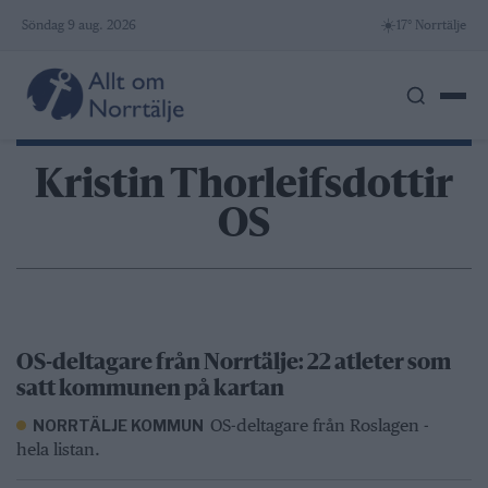
Skip
☀️
Söndag 9 aug. 2026
17° Norrtälje
to
content
Kristin Thorleifsdottir
OS
OS-deltagare från Norrtälje: 22 atleter som
satt kommunen på kartan
OS-deltagare från Roslagen -
NORRTÄLJE KOMMUN
hela listan.