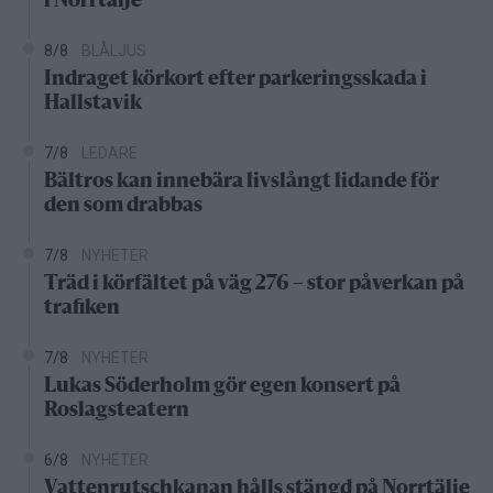
i Norrtälje
8/8
BLÅLJUS
Indraget körkort efter parkeringsskada i
Hallstavik
7/8
LEDARE
Bältros kan innebära livslångt lidande för
den som drabbas
7/8
NYHETER
Träd i körfältet på väg 276 – stor påverkan på
trafiken
7/8
NYHETER
Lukas Söderholm gör egen konsert på
Roslagsteatern
6/8
NYHETER
Vattenrutschkanan hålls stängd på Norrtälje