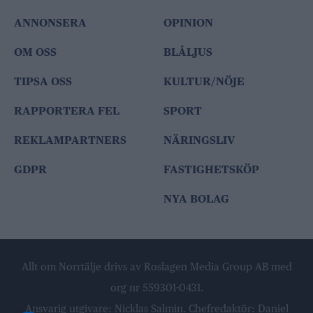
ANNONSERA
OPINION
OM OSS
BLÅLJUS
TIPSA OSS
KULTUR/NÖJE
RAPPORTERA FEL
SPORT
REKLAMPARTNERS
NÄRINGSLIV
GDPR
FASTIGHETSKÖP
NYA BOLAG
Allt om Norrtälje drivs av Roslagen Media Group AB med
org nr 559301-0431.
Ansvarig utgivare: Nicklas Salmin. Chefredaktör: Daniel