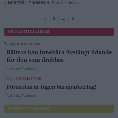
Djur fick avlivas
NORRTÄLJE KOMMUN
2
3
…
5
SOCIALISTISKA LEDARE
7 aug
SOCIALISTISK
Bältros kan innebära livslångt lidande
för den som drabbas
Catarina Wahlgren
28 jul
SOCIALISTISK
Förskolan är ingen barnparkering!
Catarina Wahlgren
KONSERVATIVA LEDARE