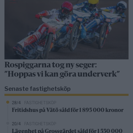
Rospiggarna tog ny seger:
”Hoppas vi kan göra underverk”
Senaste fastighetsköp
28/4
FASTIGHETSKÖP
Fritidshus på Vätö såld för 1 895 000 kronor
20/4
FASTIGHETSKÖP
Lägenhet på Grossgärdet såld för 1 550 000