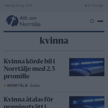
Skip
☀️
Måndag 10 aug. 2026
21° Norrtälje
to
content
kvinna
Kvinna körde bil i
Norrtälje med 2.5
promille
Åtalas
NORRTÄLJE
Kvinna åtalas för
penningtvätt i