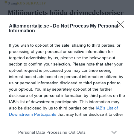
8 aug
KONSERVATIV
Miljöpartiets höjda drivmedelspriser
är hat mot landsbygden
Alltomnorrtalje.se -
Do Not Process My Personal
Information
Carl Eos
29 jul
KONSERVATIV
If you wish to opt-out of the sale, sharing to third parties, or
Pinsamt av Norrtelje Tidning
processing of your personal or sensitive information for
targeted advertising by us, please use the below opt-out
Carl Eos
section to confirm your selection. Please note that after your
opt-out request is processed you may continue seeing
interest-based ads based on personal information utilized by
LIBERALA LEDARE
us or personal information disclosed to third parties prior to
your opt-out. You may separately opt-out of the further
4 aug
LIBERAL
disclosure of your personal information by third parties on the
Norrtälje visar vägen: Fler elever
IAB’s list of downstream participants. This information may
klarar grundskolan
also be disclosed by us to third parties on the
IAB’s List of
Downstream Participants
that may further disclose it to other
Robert Beronius
third parties.
29 jul
LIBERAL
Personal Data Processing Opt Outs