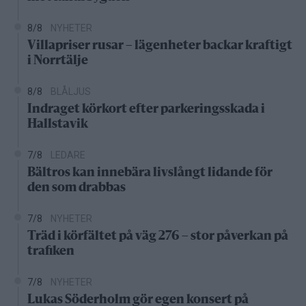
8/8
NYHETER
Villapriser rusar – lägenheter backar kraftigt
i Norrtälje
8/8
BLÅLJUS
Indraget körkort efter parkeringsskada i
Hallstavik
7/8
LEDARE
Bältros kan innebära livslångt lidande för
den som drabbas
7/8
NYHETER
Träd i körfältet på väg 276 – stor påverkan på
trafiken
7/8
NYHETER
Lukas Söderholm gör egen konsert på