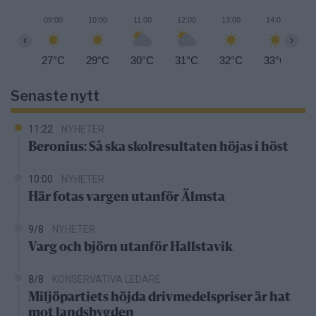
09:00
10:00
11:00
12:00
13:00
14:00
1
‹
›
27°C
29°C
30°C
31°C
32°C
33°C
3
Senaste nytt
11:22
NYHETER
Beronius: Så ska skolresultaten höjas i höst
10:00
NYHETER
Här fotas vargen utanför Älmsta
9/8
NYHETER
Varg och björn utanför Hallstavik
8/8
KONSERVATIVA LEDARE
Miljöpartiets höjda drivmedelspriser är hat
mot landsbygden