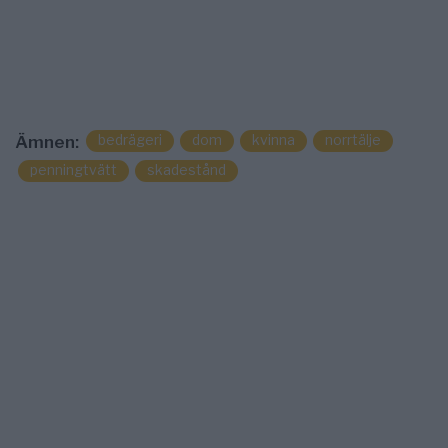
bedrägeri
dom
kvinna
norrtälje
Ämnen:
penningtvätt
skadestånd