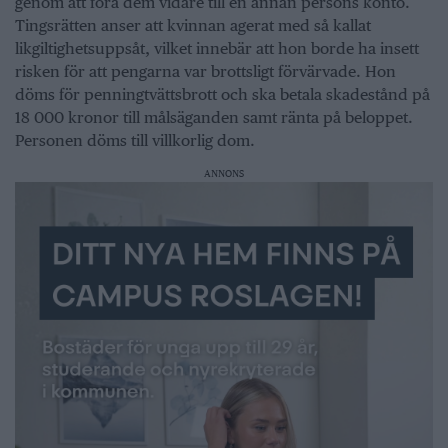
genom att föra dem vidare till en annan persons konto.
Tingsrätten anser att kvinnan agerat med så kallat
likgiltighetsuppsåt, vilket innebär att hon borde ha insett
risken för att pengarna var brottsligt förvärvade. Hon
döms för penningtvättsbrott och ska betala skadestånd på
18 000 kronor till målsäganden samt ränta på beloppet.
Personen döms till villkorlig dom.
ANNONS