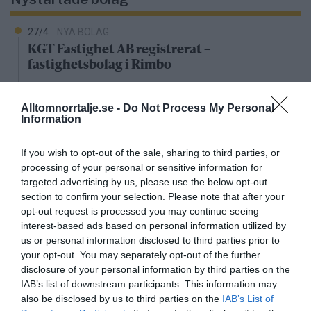
27/4
NYA BOLAG
KGT Fastighet AB registrerat –
fastighetsbolag i Rimbo
16/4
NYA BOLAG
Alltomnorrtalje.se -
Do Not Process My Personal
Panthalassa Åre AB registrerat –
Information
fastighetsförvaltning i Yxlan
If you wish to opt-out of the sale, sharing to third parties, or
25/3
NYA BOLAG
processing of your personal or sensitive information for
Nytt fastighetsförvaltningsbolag registerat i
targeted advertising by us, please use the below opt-out
Norrtälje
section to confirm your selection. Please note that after your
opt-out request is processed you may continue seeing
interest-based ads based on personal information utilized by
25/3
NYA BOLAG
us or personal information disclosed to third parties prior to
Trålen 24 AB registrerat
your opt-out. You may separately opt-out of the further
disclosure of your personal information by third parties on the
18/3
NYA BOLAG
IAB’s list of downstream participants. This information may
NordHem Måleri AB registrerat –
also be disclosed by us to third parties on the
IAB’s List of
måleriföretag i Norrtälje