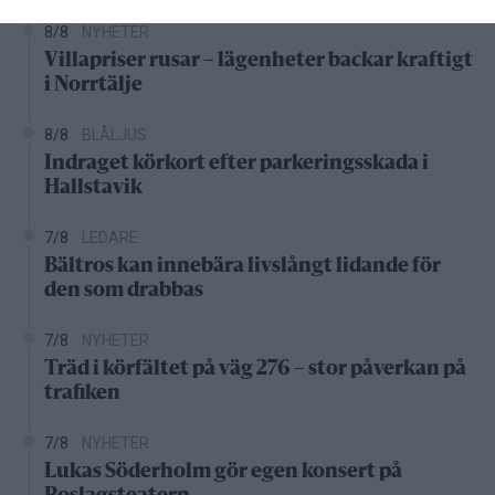
8/8
NYHETER
Villapriser rusar – lägenheter backar kraftigt
i Norrtälje
8/8
BLÅLJUS
Indraget körkort efter parkeringsskada i
Hallstavik
7/8
LEDARE
Bältros kan innebära livslångt lidande för
den som drabbas
7/8
NYHETER
Träd i körfältet på väg 276 – stor påverkan på
trafiken
7/8
NYHETER
Lukas Söderholm gör egen konsert på