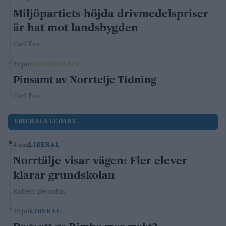
Miljöpartiets höjda drivmedelspriser
är hat mot landsbygden
Carl Eos
29 jul
KONSERVATIV
Pinsamt av Norrtelje Tidning
Carl Eos
LIBERALA LEDARE
4 aug
LIBERAL
Norrtälje visar vägen: Fler elever
klarar grundskolan
Robert Beronius
29 jul
LIBERAL