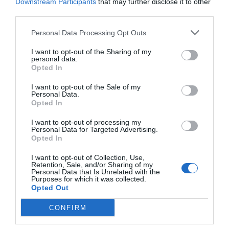
Downstream Participants
that may further disclose it to other
third parties.
Lokalt väder
Personal Data Processing Opt Outs
24°C
I want to opt-out of the Sharing of my
Klart
personal data.
Opted In
04:00
05:00
06:00
07:00
08:00
09:00
1
I want to opt-out of the Sale of my
Personal Data.
‹
›
Opted In
24°C
24°C
24°C
24°C
25°C
27°C
2
I want to opt-out of processing my
Personal Data for Targeted Advertising.
Senaste nytt
Opted In
I want to opt-out of Collection, Use,
06:00
NYHETER
Retention, Sale, and/or Sharing of my
Personal Data that Is Unrelated with the
Varg och björn utanför Hallstavik
Purposes for which it was collected.
Opted Out
8/8
KONSERVATIVA LEDARE
CONFIRM
Miljöpartiets höjda drivmedelspriser är hat
mot landsbygden