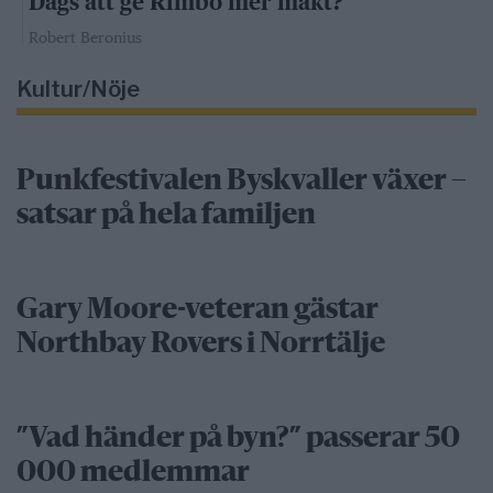
Dags att ge Rimbo mer makt?
Robert Beronius
Kultur/Nöje
Punkfestivalen Byskvaller växer –
satsar på hela familjen
Gary Moore-veteran gästar
Northbay Rovers i Norrtälje
”Vad händer på byn?” passerar 50
000 medlemmar