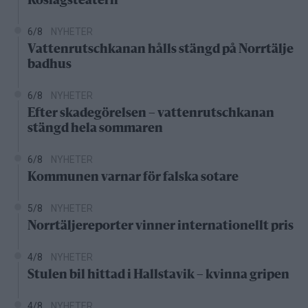
Roslagsteatern
6/8
NYHETER
Vattenrutschkanan hålls stängd på Norrtälje
badhus
6/8
NYHETER
Efter skadegörelsen – vattenrutschkanan
stängd hela sommaren
6/8
NYHETER
Kommunen varnar för falska sotare
5/8
NYHETER
Norrtäljereporter vinner internationellt pris
4/8
NYHETER
Stulen bil hittad i Hallstavik – kvinna gripen
4/8
NYHETER