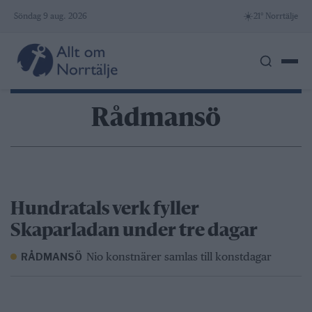
Skip
☀️
Söndag 9 aug. 2026
21° Norrtälje
to
content
Rådmansö
Hundratals verk fyller
Skaparladan under tre dagar
Nio konstnärer samlas till konstdagar
RÅDMANSÖ