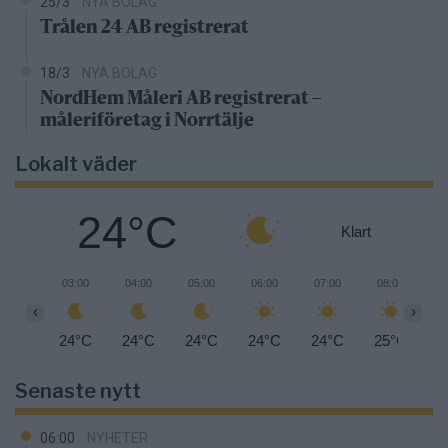
25/3
NYA BOLAG
Trålen 24 AB registrerat
18/3
NYA BOLAG
NordHem Måleri AB registrerat –
måleriföretag i Norrtälje
Lokalt väder
24°C
Klart
03:00
04:00
05:00
06:00
07:00
08:00
0
‹
›
24°C
24°C
24°C
24°C
24°C
25°C
2
Senaste nytt
06:00
NYHETER