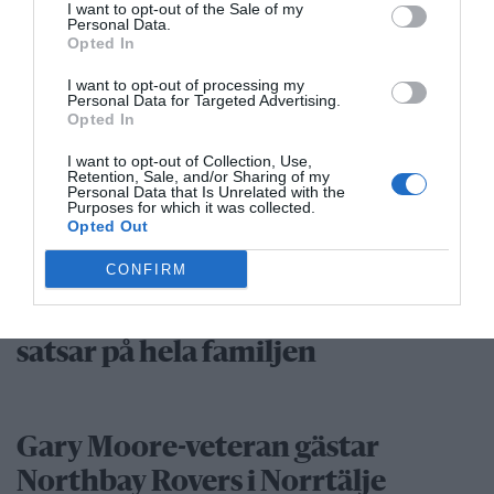
I want to opt-out of the Sale of my
klarar grundskolan
Personal Data.
Opted In
Robert Beronius
I want to opt-out of processing my
Personal Data for Targeted Advertising.
29 jul
LIBERAL
Opted In
Dags att ge Rimbo mer makt?
I want to opt-out of Collection, Use,
Robert Beronius
Retention, Sale, and/or Sharing of my
Personal Data that Is Unrelated with the
Purposes for which it was collected.
Kultur/Nöje
Opted Out
CONFIRM
Punkfestivalen Byskvaller växer –
satsar på hela familjen
Gary Moore-veteran gästar
Northbay Rovers i Norrtälje