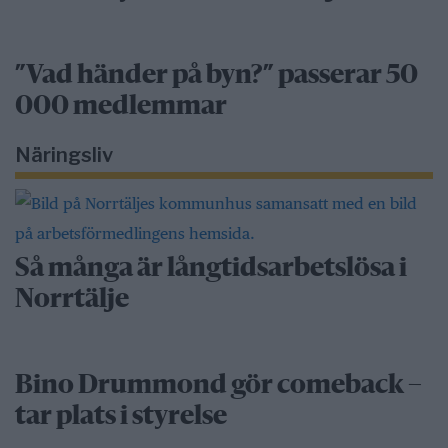
”Vad händer på byn?” passerar 50
000 medlemmar
Näringsliv
Så många är långtidsarbetslösa i
Norrtälje
Bino Drummond gör comeback –
tar plats i styrelse