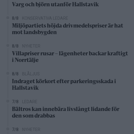
Varg och björn utanför Hallstavik
8/8
KONSERVATIVA LEDARE
Miljöpartiets höjda drivmedelspriser är hat
mot landsbygden
8/8
NYHETER
Villapriser rusar – lägenheter backar kraftigt
i Norrtälje
8/8
BLÅLJUS
Indraget körkort efter parkeringsskada i
Hallstavik
7/8
LEDARE
Bältros kan innebära livslångt lidande för
den som drabbas
7/8
NYHETER