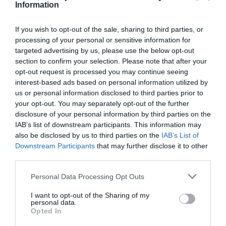
Information
Catarina Wahlgren
If you wish to opt-out of the sale, sharing to third parties, or
KONSERVATIVA LEDARE
processing of your personal or sensitive information for
targeted advertising by us, please use the below opt-out
8 aug
KONSERVATIV
section to confirm your selection. Please note that after your
opt-out request is processed you may continue seeing
Miljöpartiets höjda drivmedelspriser
interest-based ads based on personal information utilized by
är hat mot landsbygden
us or personal information disclosed to third parties prior to
your opt-out. You may separately opt-out of the further
Carl Eos
disclosure of your personal information by third parties on the
IAB’s list of downstream participants. This information may
29 jul
KONSERVATIV
also be disclosed by us to third parties on the
IAB’s List of
Pinsamt av Norrtelje Tidning
Downstream Participants
that may further disclose it to other
third parties.
Carl Eos
Personal Data Processing Opt Outs
LIBERALA LEDARE
I want to opt-out of the Sharing of my
personal data.
4 aug
LIBERAL
Opted In
Norrtälje visar vägen: Fler elever