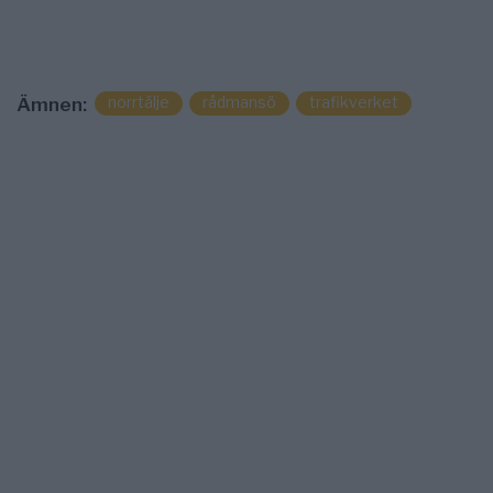
norrtälje
rådmansö
trafikverket
Ämnen: