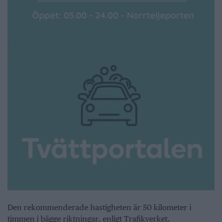
Den rekommenderade hastigheten är 50 kilometer i
timmen i bägge riktningar, enligt Trafikverket.