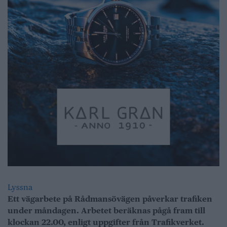
Lyssna
Ett vägarbete på Rådmansövägen påverkar trafiken
under måndagen. Arbetet beräknas pågå fram till
klockan 22.00, enligt uppgifter från
Trafikverket
.