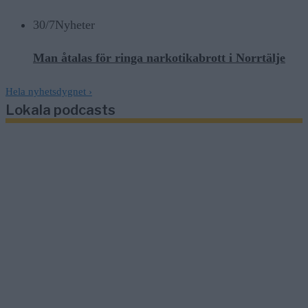
30/7
Nyheter
Man åtalas för ringa narkotikabrott i Norrtälje
Hela nyhetsdygnet
›
Lokala podcasts