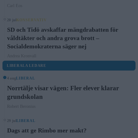
Carl Eos
20 jul
KONSERVATIV
SD och Tidö avskaffar mängdrabatten för
våldtäkter och andra grova brott –
Socialdemokraterna säger nej
Andrea Kronvall
LIBERALA LEDARE
4 aug
LIBERAL
Norrtälje visar vägen: Fler elever klarar
grundskolan
Robert Beronius
29 jul
LIBERAL
Dags att ge Rimbo mer makt?