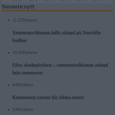
Senaste nytt
11:25
Nyheter
Vattenrutschkanan hålls stängd på Norrtälje
badhus
10:26
Nyheter
Efter skadegörelsen – vattenrutschkanan stängd
hela sommaren
6/8
Nyheter
Kommunen varnar för falska sotare
5/8
Nyheter