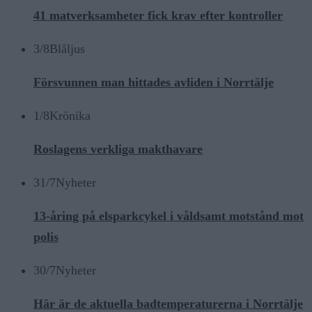
41 matverksamheter fick krav efter kontroller
3/8
Blåljus
Försvunnen man hittades avliden i Norrtälje
1/8
Krönika
Roslagens verkliga makthavare
31/7
Nyheter
13-åring på elsparkcykel i våldsamt motstånd mot
polis
30/7
Nyheter
Här är de aktuella badtemperaturerna i Norrtälje