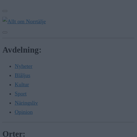
Avdelning:
Nyheter
Blåljus
Kultur
Sport
Näringsliv
Opinion
Orter: