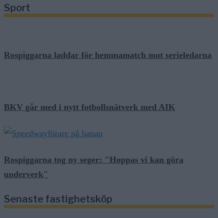
Sport
Rospiggarna laddar för hemmamatch mot serieledarna
BKV går med i nytt fotbollsnätverk med AIK
Rospiggarna tog ny seger: "Hoppas vi kan göra
underverk"
Senaste fastighetsköp