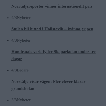
Norrtäljereporter vinner internationellt pris
4/8
Nyheter
Stulen bil hittad i Hallstavik – kvinna gripen
4/8
Nyheter
Hundratals verk fyller Skaparladan under tre
dagar
4/8
Ledare
Norrtälje visar vägen: Fler elever klarar
grundskolan
3/8
Nyheter