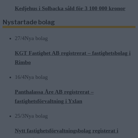
Kedjehus i Solbacka såld för 3 100 000 kronor
Nystartade bolag
27/4
Nya bolag
KGT Fastighet AB registrerat – fastighetsbolag i
Rimbo
16/4
Nya bolag
Panthalassa Åre AB registrerat –
fastighetsförvaltning i Yxlan
25/3
Nya bolag
Nytt fastighetsförvaltningsbolag registerat i