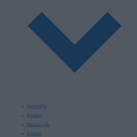
Norrtälje
Rimbo
Hallstavik
Väddö