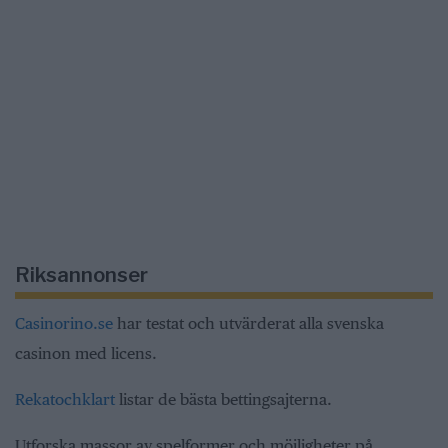
Riksannonser
Casinorino.se
har testat och utvärderat alla svenska
casinon med licens.
Rekatochklart
listar de bästa bettingsajterna.
Utforska massor av spelformer och möjligheter på