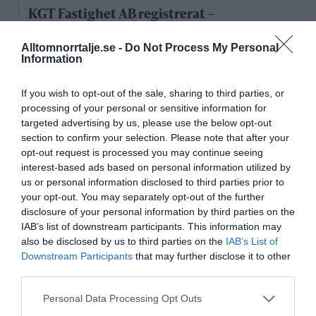
KGT Fastighet AB registrerat –
fastighetsbolag i Rimbo
Alltomnorrtalje.se -
Do Not Process My Personal
Information
16/4
NYA BOLAG
Panthalassa Åre AB registrerat –
If you wish to opt-out of the sale, sharing to third parties, or
fastighetsförvaltning i Yxlan
processing of your personal or sensitive information for
targeted advertising by us, please use the below opt-out
25/3
NYA BOLAG
section to confirm your selection. Please note that after your
Nytt fastighetsförvaltningsbolag registerat i
opt-out request is processed you may continue seeing
Norrtälje
interest-based ads based on personal information utilized by
us or personal information disclosed to third parties prior to
25/3
NYA BOLAG
your opt-out. You may separately opt-out of the further
Trålen 24 AB registrerat
disclosure of your personal information by third parties on the
IAB’s list of downstream participants. This information may
also be disclosed by us to third parties on the
IAB’s List of
18/3
NYA BOLAG
Downstream Participants
that may further disclose it to other
NordHem Måleri AB registrerat –
third parties.
måleriföretag i Norrtälje
Personal Data Processing Opt Outs
Lokalt väder