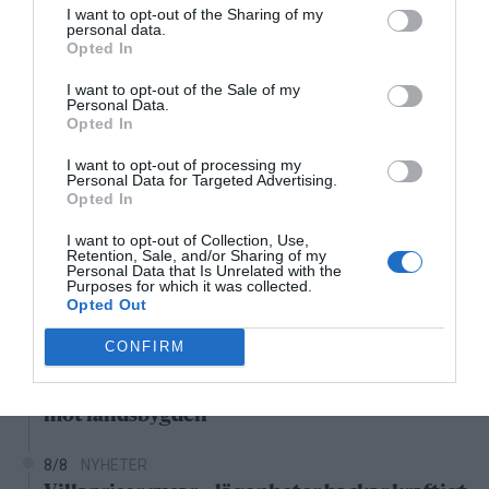
I want to opt-out of the Sharing of my
personal data.
26°C
Opted In
Klart
I want to opt-out of the Sale of my
Personal Data.
01:00
02:00
03:00
04:00
05:00
06:00
0
Opted In
‹
›
I want to opt-out of processing my
26°C
26°C
25°C
25°C
24°C
24°C
2
Personal Data for Targeted Advertising.
Opted In
Senaste nytt
I want to opt-out of Collection, Use,
Retention, Sale, and/or Sharing of my
Personal Data that Is Unrelated with the
Purposes for which it was collected.
06:00
NYHETER
Opted Out
Varg och björn utanför Hallstavik
CONFIRM
8/8
KONSERVATIVA LEDARE
Miljöpartiets höjda drivmedelspriser är hat
mot landsbygden
8/8
NYHETER