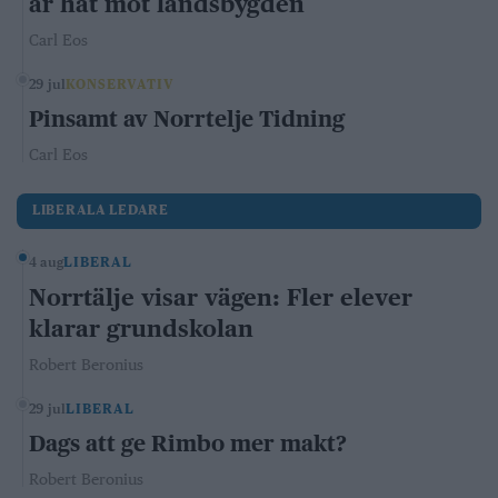
är hat mot landsbygden
Carl Eos
29 jul
KONSERVATIV
Pinsamt av Norrtelje Tidning
Carl Eos
LIBERALA LEDARE
4 aug
LIBERAL
Norrtälje visar vägen: Fler elever
klarar grundskolan
Robert Beronius
29 jul
LIBERAL
Dags att ge Rimbo mer makt?
Robert Beronius