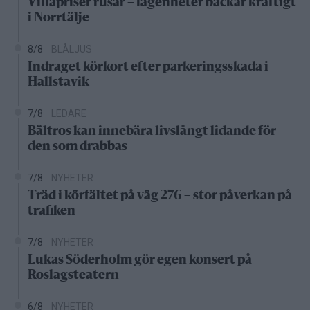
Villapriser rusar – lägenheter backar kraftigt
i Norrtälje
8/8
BLÅLJUS
Indraget körkort efter parkeringsskada i
Hallstavik
7/8
LEDARE
Bältros kan innebära livslångt lidande för
den som drabbas
7/8
NYHETER
Träd i körfältet på väg 276 – stor påverkan på
trafiken
7/8
NYHETER
Lukas Söderholm gör egen konsert på
Roslagsteatern
6/8
NYHETER