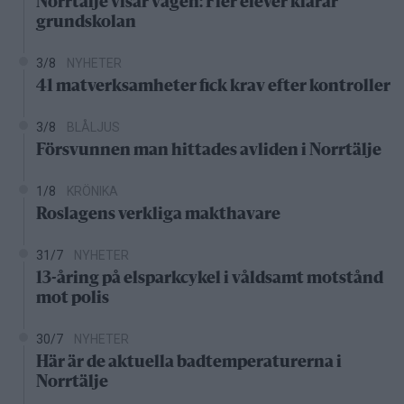
Norrtälje visar vägen: Fler elever klarar
grundskolan
3/8
NYHETER
41 matverksamheter fick krav efter kontroller
3/8
BLÅLJUS
Försvunnen man hittades avliden i Norrtälje
1/8
KRÖNIKA
Roslagens verkliga makthavare
31/7
NYHETER
13-åring på elsparkcykel i våldsamt motstånd
mot polis
30/7
NYHETER
Här är de aktuella badtemperaturerna i
Norrtälje