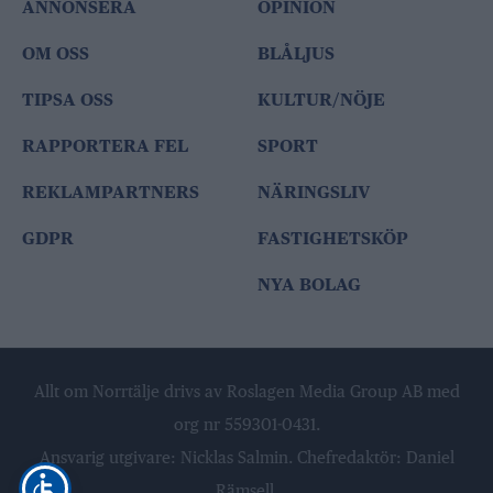
ANNONSERA
OPINION
OM OSS
BLÅLJUS
TIPSA OSS
KULTUR/NÖJE
RAPPORTERA FEL
SPORT
REKLAMPARTNERS
NÄRINGSLIV
GDPR
FASTIGHETSKÖP
NYA BOLAG
Allt om Norrtälje drivs av Roslagen Media Group AB med
org nr 559301-0431.
Ansvarig utgivare: Nicklas Salmin. Chefredaktör: Daniel
Rämsell.