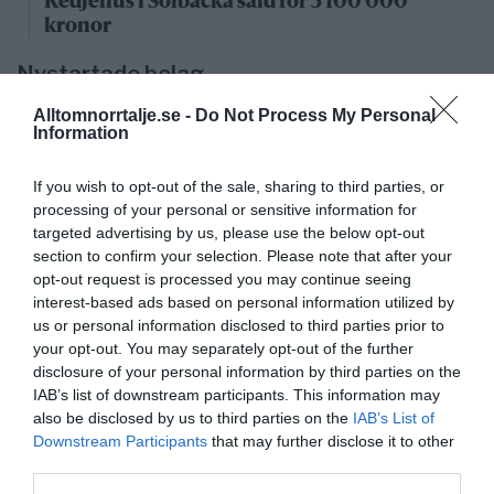
Kedjehus i Solbacka såld för 3 100 000
kronor
Nystartade bolag
Alltomnorrtalje.se -
Do Not Process My Personal
27/4
NYA BOLAG
Information
KGT Fastighet AB registrerat –
fastighetsbolag i Rimbo
If you wish to opt-out of the sale, sharing to third parties, or
processing of your personal or sensitive information for
16/4
NYA BOLAG
targeted advertising by us, please use the below opt-out
Panthalassa Åre AB registrerat –
section to confirm your selection. Please note that after your
opt-out request is processed you may continue seeing
fastighetsförvaltning i Yxlan
interest-based ads based on personal information utilized by
us or personal information disclosed to third parties prior to
25/3
NYA BOLAG
your opt-out. You may separately opt-out of the further
Nytt fastighetsförvaltningsbolag registerat i
disclosure of your personal information by third parties on the
Norrtälje
IAB’s list of downstream participants. This information may
also be disclosed by us to third parties on the
IAB’s List of
25/3
NYA BOLAG
Downstream Participants
that may further disclose it to other
Trålen 24 AB registrerat
third parties.