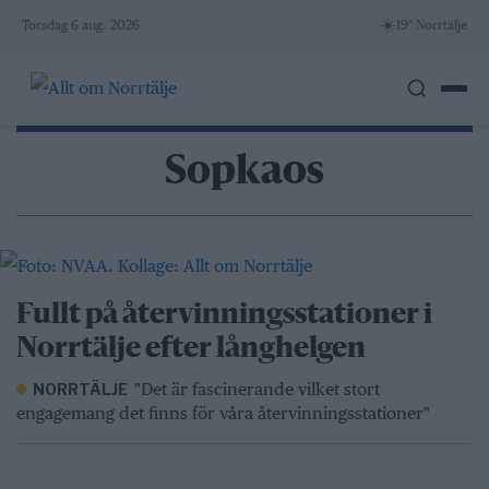
Skip
☀️
Torsdag 6 aug. 2026
19° Norrtälje
to
content
Sopkaos
Fullt på återvinningsstationer i
Norrtälje efter långhelgen
"Det är fascinerande vilket stort
NORRTÄLJE
engagemang det finns för våra återvinningsstationer"