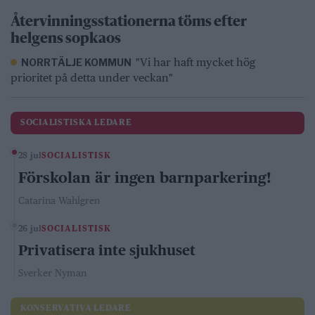
Återvinningsstationerna töms efter
helgens sopkaos
"Vi har haft mycket hög
NORRTÄLJE KOMMUN
prioritet på detta under veckan"
SOCIALISTISKA LEDARE
28 jul
SOCIALISTISK
Förskolan är ingen barnparkering!
Catarina Wahlgren
26 jul
SOCIALISTISK
Privatisera inte sjukhuset
Sverker Nyman
KONSERVATIVA LEDARE