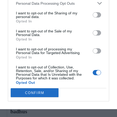
Personal Data Processing Opt Outs
18/3
NYA BOLAG
NordHem Måleri AB registrerat –
I want to opt-out of the Sharing of my
måleriföretag i Norrtälje
personal data.
Opted In
Lokalt väder
I want to opt-out of the Sale of my
Personal Data.
Opted In
30°C
Lätt regn
I want to opt-out of processing my
Personal Data for Targeted Advertising.
Opted In
17:00
18:00
19:00
20:00
21:00
22:00
2
‹
›
I want to opt-out of Collection, Use,
Retention, Sale, and/or Sharing of my
30°C
30°C
29°C
28°C
27°C
27°C
2
Personal Data that Is Unrelated with the
Purposes for which it was collected.
Opted Out
Senaste nytt
CONFIRM
11:25
NYHETER
Vattenrutschkanan hålls stängd på Norrtälje
badhus