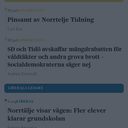
29 jul
KONSERVATIV
Pinsamt av Norrtelje Tidning
Carl Eos
20 jul
KONSERVATIV
SD och Tidö avskaffar mängdrabatten för
våldtäkter och andra grova brott –
Socialdemokraterna säger nej
Andrea Kronvall
LIBERALA LEDARE
4 aug
LIBERAL
Norrtälje visar vägen: Fler elever
klarar grundskolan
Robert Beronius