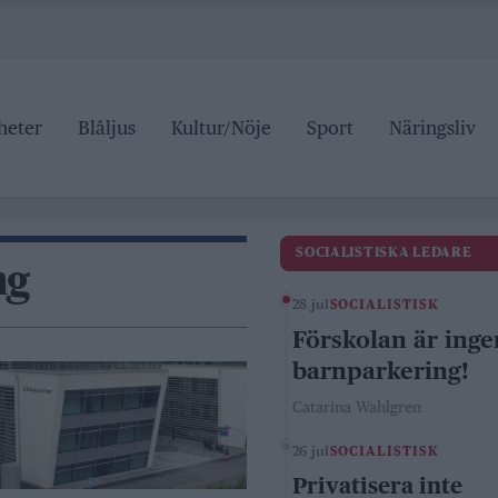
heter
Blåljus
Kultur/Nöje
Sport
Näringsliv
SOCIALISTISKA LEDARE
ng
28 jul
SOCIALISTISK
Förskolan är inge
barnparkering!
Catarina Wahlgren
26 jul
SOCIALISTISK
Privatisera inte