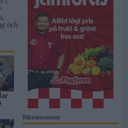
r i
r
m,
ng och
dar
h
a
Riksannonser