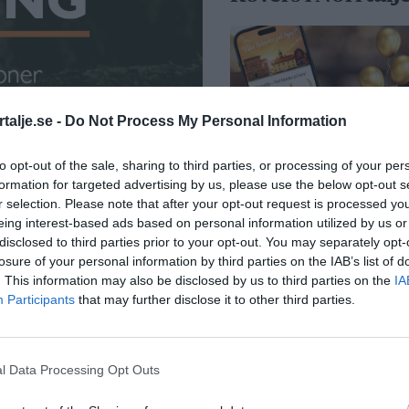
talje.se -
Do Not Process My Personal Information
”Vad händer på b
to opt-out of the sale, sharing to third parties, or processing of your per
passerar 50 000
formation for targeted advertising by us, please use the below opt-out s
medlemmar
r selection. Please note that after your opt-out request is processed y
eing interest-based ads based on personal information utilized by us or
Näringsliv
disclosed to third parties prior to your opt-out. You may separately opt-
losure of your personal information by third parties on the IAB’s list of
. This information may also be disclosed by us to third parties on the
IA
Participants
that may further disclose it to other third parties.
l Data Processing Opt Outs
Så många är