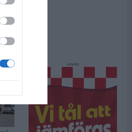
a i
ANNONS
 gör
ts i