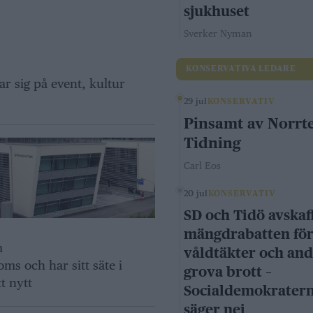
sjukhuset
Sverker Nyman
KONSERVATIVA LEDARE
ar sig på event, kultur
29 jul
KONSERVATIV
Pinsamt av Norrte
Tidning
Carl Eos
20 jul
KONSERVATIV
SD och Tidö avskaf
mängdrabatten fö
m
våldtäkter och an
s och har sitt säte i
grova brott –
t nytt
Socialdemokrater
säger nej