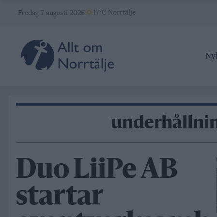
Skip
17°C Norrtälje
Fredag 7 augusti 2026
to
content
Ny
underhållni
Duo LiiPe AB
startar