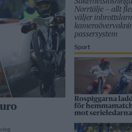
Säkerhetslösninga
Norrtälje – allt fle
väljer inbrottslar
kameraövervakni
passersystem
Sport
Rospiggarna lad
duro
för hemmamatc
mot serieledarn
cing