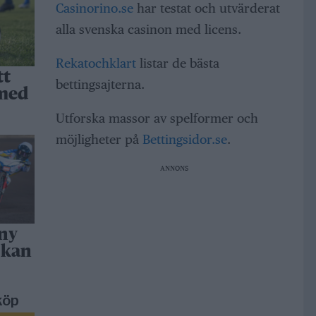
Casinorino.se
har testat och utvärderat
alla svenska casinon med licens.
Rekatochklart
listar de bästa
tt
bettingsajterna.
 med
Utforska massor av spelformer och
möjligheter på
Bettingsidor.se
.
ANNONS
 ny
 kan
köp