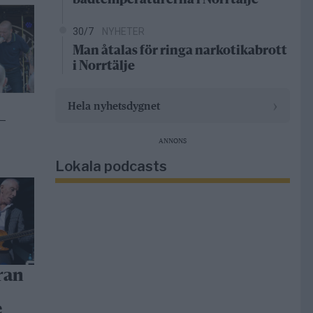
badtemperaturerna i Norrtälje
30/7
NYHETER
Man åtalas för ringa narkotikabrott
i Norrtälje
›
Hela nyhetsdygnet
–
ANNONS
Lokala podcasts
ran
e