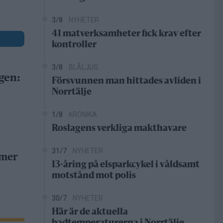
3/8
NYHETER
41 matverksamheter fick krav efter
kontroller
3/8
BLÅLJUS
gen:
Försvunnen man hittades avliden i
Norrtälje
1/8
KRÖNIKA
Roslagens verkliga makthavare
31/7
NYHETER
 mer
13-åring på elsparkcykel i våldsamt
motstånd mot polis
30/7
NYHETER
Här är de aktuella