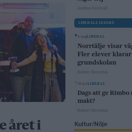
Andrea Kronvall
LIBERALA LEDARE
4 aug
LIBERAL
Norrtälje visar vä
Fler elever klarar
grundskolan
Robert Beronius
29 jul
LIBERAL
Dags att ge Rimbo
makt?
Robert Beronius
 året i
Kultur/Nöje