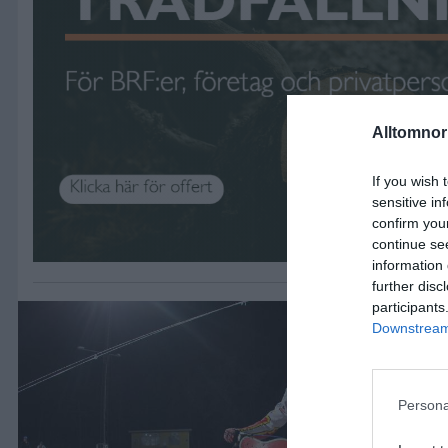
Alltomnorr
If you wish 
sensitive in
confirm you
continue se
information 
further disc
participants
Downstream 
Persona