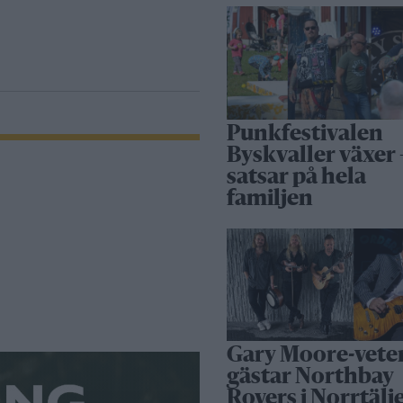
Punkfestivalen
Byskvaller växer 
satsar på hela
familjen
Gary Moore-vete
gästar Northbay
Rovers i Norrtälj