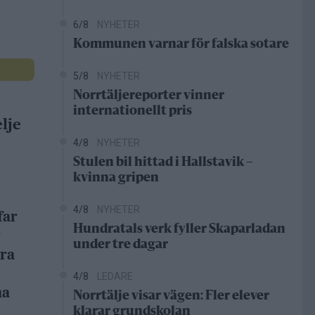
6/8
NYHETER
Kommunen varnar för falska sotare
5/8
NYHETER
Norrtäljereporter vinner
internationellt pris
lje
4/8
NYHETER
Stulen bil hittad i Hallstavik –
kvinna gripen
4/8
NYHETER
far
Hundratals verk fyller Skaparladan
r
under tre dagar
dra
4/8
LEDARE
na
Norrtälje visar vägen: Fler elever
klarar grundskolan