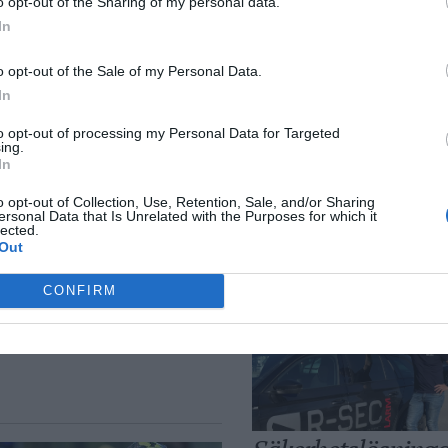
o opt-out of the Sharing of my personal data.
långtidsarbetslös
In
Norrtälje
o opt-out of the Sale of my Personal Data.
In
to opt-out of processing my Personal Data for Targeted
ing.
In
o opt-out of Collection, Use, Retention, Sale, and/or Sharing
utar
ersonal Data that Is Unrelated with the Purposes for which it
Bino Drummond
lected.
comeback - tar pla
Out
styrelse
CONFIRM