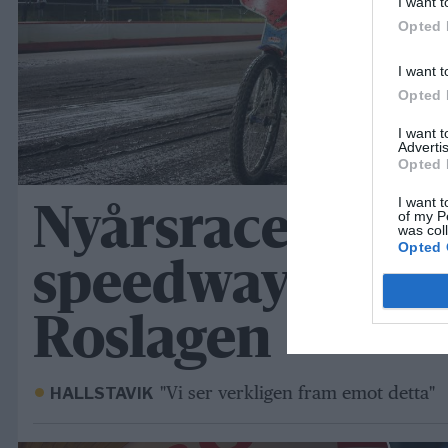
I want t
Opted 
I want t
Opted 
I want 
Advertis
Opted 
I want t
Nyårsracet avsl
of my P
was col
Opted 
speedwayåret i
Roslagen
"Vi ser verkligen fram emot detta"
HALLSTAVIK