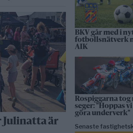
BKV går med i ny
fotbollsnätverk
AIK
Rospiggarna tog
seger: "Hoppas vi
göra underverk"
 Julinatta är
Senaste fastighets