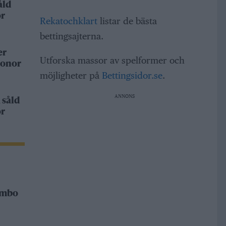
åld
or
Rekatochklart
listar de bästa
bettingsajterna.
er
Utforska massor av spelformer och
ronor
möjligheter på
Bettingsidor.se
.
ANNONS
 såld
or
Rimbo