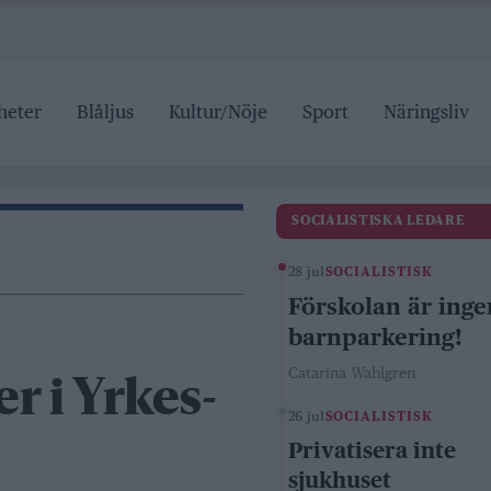
heter
Blåljus
Kultur/Nöje
Sport
Näringsliv
SOCIALISTISKA LEDARE
28 jul
SOCIALISTISK
Förskolan är inge
barnparkering!
Catarina Wahlgren
er i Yrkes-
26 jul
SOCIALISTISK
Privatisera inte
sjukhuset