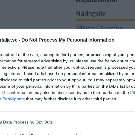
medlemmar
Näringsliv
talje.se -
Do Not Process My Personal Information
to opt-out of the sale, sharing to third parties, or processing of your per
formation for targeted advertising by us, please use the below opt-out s
r selection. Please note that after your opt-out request is processed y
Så många är
eing interest-based ads based on personal information utilized by us or
disclosed to third parties prior to your opt-out. You may separately opt-
långtidsarbetslös
losure of your personal information by third parties on the IAB’s list of
Norrtälje
. This information may also be disclosed by us to third parties on the
IA
Participants
that may further disclose it to other third parties.
Bino Drummond
comeback - tar pla
l Data Processing Opt Outs
styrelse