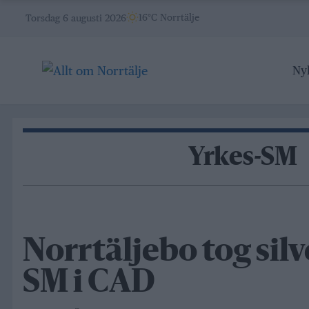
Skip
16°C Norrtälje
Torsdag 6 augusti 2026
to
content
Ny
Yrkes-SM
Norrtäljebo tog silv
SM i CAD