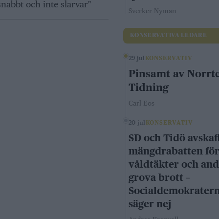
nabbt och inte slarvar"
Sverker Nyman
KONSERVATIVA LEDARE
29 jul
KONSERVATIV
Pinsamt av Norrte
Tidning
Carl Eos
20 jul
KONSERVATIV
SD och Tidö avskaf
mängdrabatten fö
våldtäkter och an
grova brott –
Socialdemokrater
säger nej