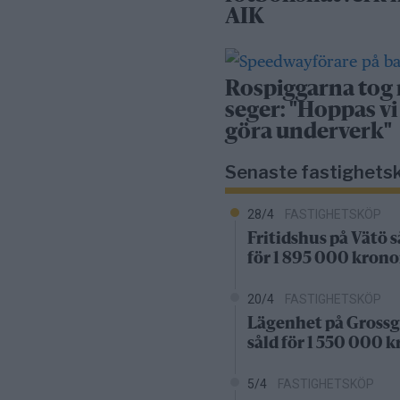
AIK
Rospiggarna tog
seger: "Hoppas vi
göra underverk"
Senaste fastighets
28/4
FASTIGHETSKÖP
Fritidshus på Vätö s
för 1 895 000 krono
20/4
FASTIGHETSKÖP
Lägenhet på Grossg
såld för 1 550 000 
5/4
FASTIGHETSKÖP