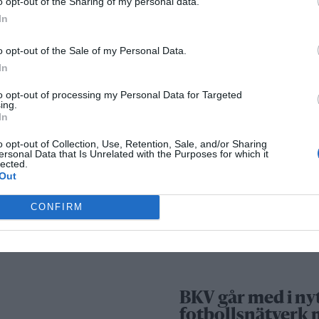
o opt-out of the Sharing of my personal data.
In
Säkerhetslösninga
o opt-out of the Sale of my Personal Data.
Norrtälje – allt fle
In
väljer inbrottslar
kameraövervakni
to opt-out of processing my Personal Data for Targeted
ing.
passersystem
In
o opt-out of Collection, Use, Retention, Sale, and/or Sharing
Sport
ersonal Data that Is Unrelated with the Purposes for which it
lected.
Out
Rospiggarna lad
CONFIRM
för hemmamatc
mot serieledarn
BKV går med i ny
fotbollsnätverk