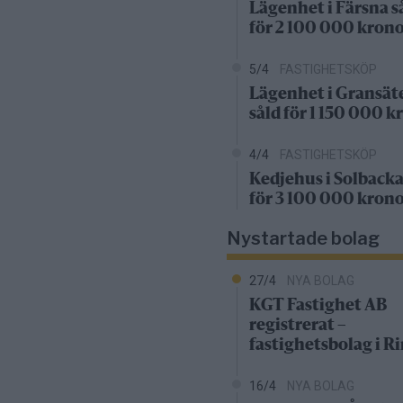
Lägenhet i Färsna s
för 2 100 000 kron
5/4
FASTIGHETSKÖP
Lägenhet i Gransät
såld för 1 150 000 k
4/4
FASTIGHETSKÖP
Kedjehus i Solbacka
för 3 100 000 kron
Nystartade bolag
27/4
NYA BOLAG
KGT Fastighet AB
registrerat –
fastighetsbolag i 
16/4
NYA BOLAG