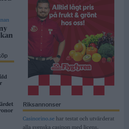
 ny
 kan
köp
åld
r
Riksannonser
ärdet
kronor
Casinorino.se
har testat och utvärderat
alla svenska casinon med licens.