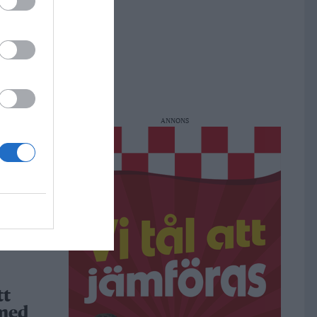
r i
r
m,
ng och
ANNONS
dar
h
a
tt
 med