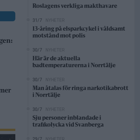
Roslagens verkliga makthavare
31/7
NYHETER
13-åring på elsparkcykel i våldsamt
motstånd mot polis
gen:
30/7
NYHETER
Här är de aktuella
badtemperaturerna i Norrtälje
30/7
NYHETER
Man åtalas för ringa narkotikabrott
 mer
i Norrtälje
30/7
NYHETER
Sju personer inblandade i
trafikolycka vid Svanberga
29/7
NYHETER