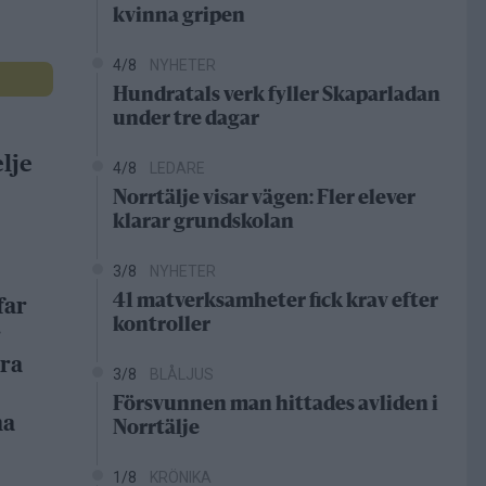
kvinna gripen
4/8
NYHETER
Hundratals verk fyller Skaparladan
under tre dagar
lje
4/8
LEDARE
Norrtälje visar vägen: Fler elever
klarar grundskolan
3/8
NYHETER
41 matverksamheter fick krav efter
far
kontroller
r
dra
3/8
BLÅLJUS
Försvunnen man hittades avliden i
na
Norrtälje
1/8
KRÖNIKA