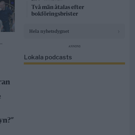
Två män åtalas efter
bokföringsbrister
›
Hela nyhetsdygnet
–
ANNONS
Lokala podcasts
ran
e
yn?”