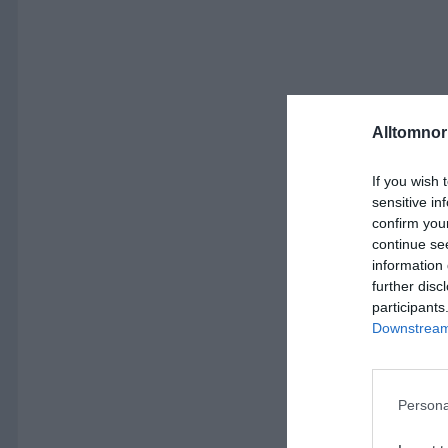
Alltomnorr
If you wish 
sensitive in
confirm you
continue se
information 
further disc
participants
Downstream 
Persona