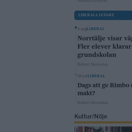
Andrea Kronvall
LIBERALA LEDARE
4 aug
LIBERAL
Norrtälje visar vä
Fler elever klarar
grundskolan
Robert Beronius
29 jul
LIBERAL
Dags att ge Rimbo
makt?
Robert Beronius
Kultur/Nöje