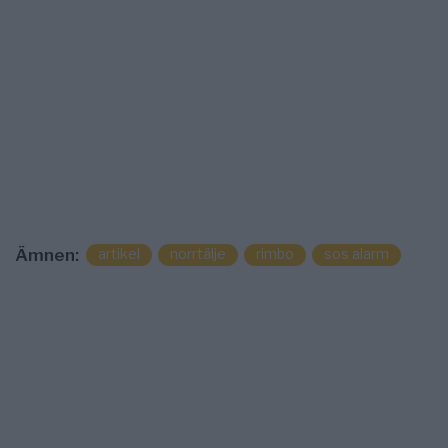
artikel
norrtälje
rimbo
sos alarm
Ämnen: