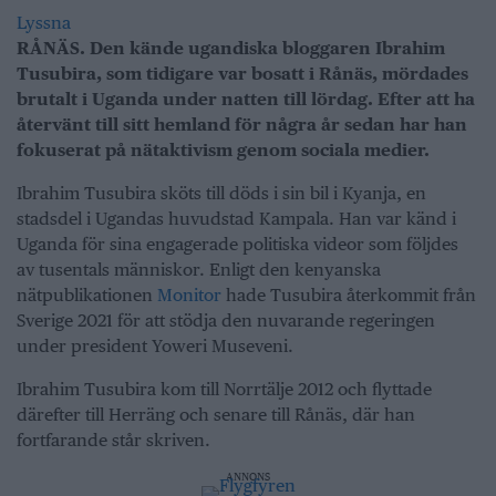
Lyssna
RÅNÄS. Den kände ugandiska bloggaren Ibrahim
Tusubira, som tidigare var bosatt i Rånäs, mördades
brutalt i Uganda under natten till lördag. Efter att ha
återvänt till sitt hemland för några år sedan har han
fokuserat på nätaktivism genom sociala medier.
Ibrahim Tusubira sköts till döds i sin bil i Kyanja, en
stadsdel i Ugandas huvudstad Kampala. Han var känd i
Uganda för sina engagerade politiska videor som följdes
av tusentals människor. Enligt den kenyanska
nätpublikationen
Monitor
hade Tusubira återkommit från
Sverige 2021 för att stödja den nuvarande regeringen
under president Yoweri Museveni.
Ibrahim Tusubira kom till Norrtälje 2012 och flyttade
därefter till Herräng och senare till Rånäs, där han
fortfarande står skriven.
ANNONS