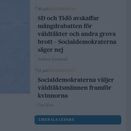
20 jul
KONSERVATIV
SD och Tidö avskaffar
mängdrabatten för
våldtäkter och andra grova
brott – Socialdemokraterna
säger nej
Andrea Kronvall
15 jul
KONSERVATIV
Socialdemokraterna väljer
våldtäktsmännen framför
kvinnorna
Carl Eos
LIBERALA LEDARE