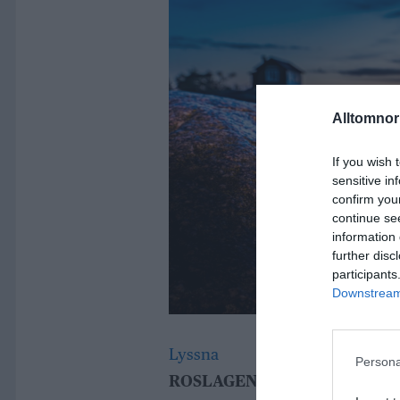
Alltomnorr
If you wish 
sensitive in
confirm you
continue se
information 
further disc
participants
Downstream 
Lyssna
Persona
ROSLAGEN. Snön är åter här