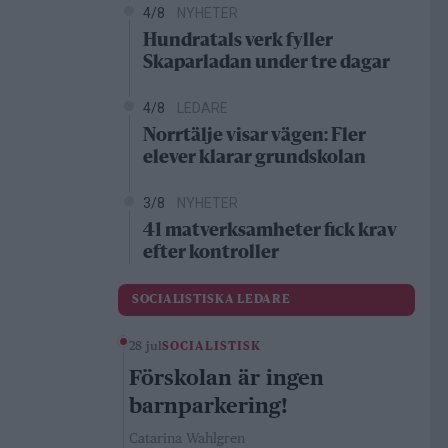
4/8
NYHETER
Hundratals verk fyller
Skaparladan under tre dagar
4/8
LEDARE
Norrtälje visar vägen: Fler
elever klarar grundskolan
3/8
NYHETER
41 matverksamheter fick krav
efter kontroller
SOCIALISTISKA LEDARE
28 jul
SOCIALISTISK
Förskolan är ingen
barnparkering!
Catarina Wahlgren