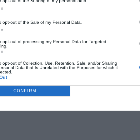
o opt-out of the Sharing of my personal data.
rågan är frekvent ställd i facebook-
In
er på nyn?", varför vi gjorde en
ställt listan över de populäraste
o opt-out of the Sale of my Personal Data.
In
to opt-out of processing my Personal Data for Targeted
ing.
In
o opt-out of Collection, Use, Retention, Sale, and/or Sharing
ersonal Data that Is Unrelated with the Purposes for which it
lected.
Out
CONFIRM