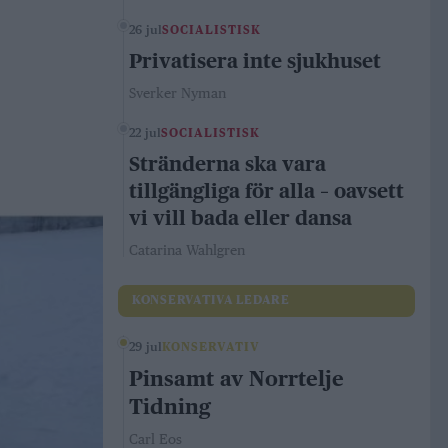
26 jul
SOCIALISTISK
Privatisera inte sjukhuset
Sverker Nyman
22 jul
SOCIALISTISK
Stränderna ska vara
tillgängliga för alla – oavsett
vi vill bada eller dansa
Catarina Wahlgren
KONSERVATIVA LEDARE
29 jul
KONSERVATIV
Pinsamt av Norrtelje
Tidning
Carl Eos