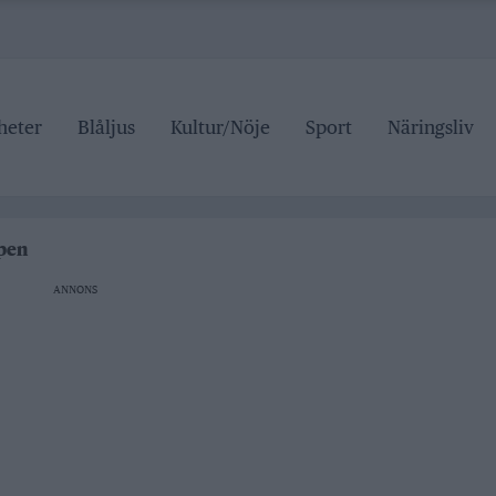
heter
Blåljus
Kultur/Nöje
Sport
Näringsliv
roller
lt pris
ipen
r tre dagar
ANNONS
grundskolan
roller
lt pris