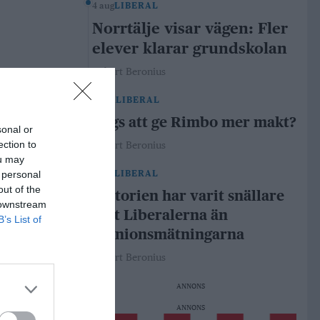
4 aug
LIBERAL
Norrtälje visar vägen: Fler
elever klarar grundskolan
Robert Beronius
29 jul
LIBERAL
Dags att ge Rimbo mer makt?
sonal or
ection to
Robert Beronius
ou may
 personal
21 jul
LIBERAL
out of the
Historien har varit snällare
 downstream
mot Liberalerna än
B’s List of
opinionsmätningarna
Robert Beronius
ANNONS
ANNONS