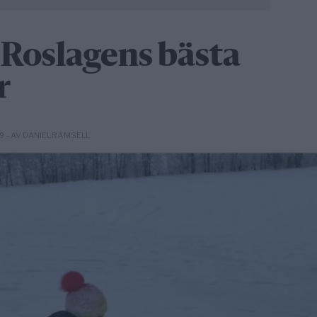
 Roslagens bästa
r
– AV DANIEL RÄMSELL
09