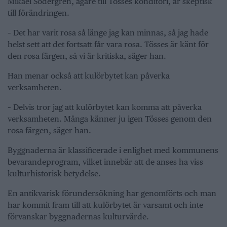
Mikael Södergren, ägare till Tösses konditori, är skeptisk
till förändringen.
– Det har varit rosa så länge jag kan minnas, så jag hade
helst sett att det fortsatt får vara rosa. Tösses är känt för
den rosa färgen, så vi är kritiska, säger han.
Han menar också att kulörbytet kan påverka
verksamheten.
– Delvis tror jag att kulörbytet kan komma att påverka
verksamheten. Många känner ju igen Tösses genom den
rosa färgen, säger han.
Byggnaderna är klassificerade i enlighet med kommunens
bevarandeprogram, vilket innebär att de anses ha viss
kulturhistorisk betydelse.
En antikvarisk förundersökning har genomförts och man
har kommit fram till att kulörbytet är varsamt och inte
förvanskar byggnadernas kulturvärde.