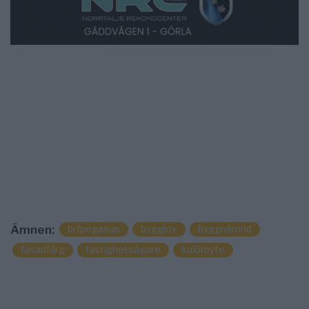
brfpegasus
bygglov
byggnämnd
Ämnen:
fasadfärg
fastighetsägare
kulörbyte