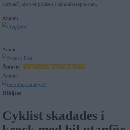
skrivas", skriver polisen i händelserapporten.
Annons
Annons
Ämnen:
Blåljus
Olycka
Rimbo
Smitning
SOS
Annons
Blåljus
Cyklist skadades i
krock med bil utanför