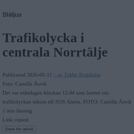
7/8
Nyheter
—
Blåljus
Träd i körfältet på väg 276 – stor påverkan på trafiken
8/8
Konservativa ledare
—
Miljöpartiets höjda drivmedelspriser är hat mot landsbygd
Trafikolycka i
centrala Norrtälje
Publicerad 2026-05-11
– av Tobbe Rydsheim
Foto: Camilla Åsvik
Det var måndagen klockan 12:44 som larmet om
trafikolyckan inkom till SOS Alarm. FOTO: Camilla Åsvik
1 min läsning
Link copied
Share the article