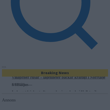
7/8
Nyheter
—
Träd i körfältet på väg 276 – stor påverkan på trafiken
8/8
Konservativa ledare
—
Miljöpartiets höjda drivmedelspriser är hat mot landsbygd
8/8
Nyheter
—
Breaking News
Villapriser rusar – lägenheter backar kraftigt i Norrtälje
8/8
Blåljus
—
Indraget körkort efter parkeringsskada i Hallstavik
7/8
Ledare
—
Annons
Bältros kan innebära livslångt lidande för den som drabba