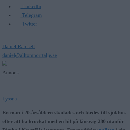
LinkedIn
Telegram
Twitter
Daniel Rämsell
daniel@alltomnorrtalje.se
Annons
Lyssna
En man i 20-årsåldern skadades och fördes till sjukhus
efter att ha krockat med en bil på länsväg 280 utanför
Rimbo i Norrtälje kommun. Det meddelar
polisen
i sin