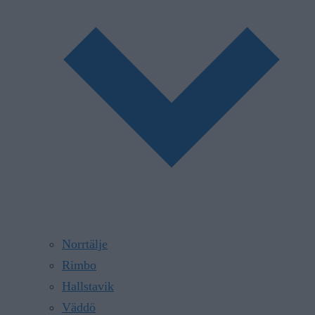
Norrtälje
Rimbo
Hallstavik
Väddö