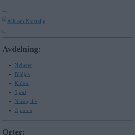
Avdelning:
Nyheter
Blåljus
Kultur
Sport
Näringsliv
Opinion
Orter: