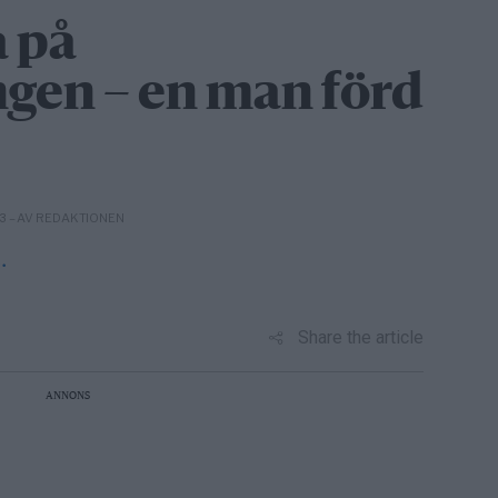
a på
gen – en man förd
– AV REDAKTIONEN
23
Share the article
ANNONS