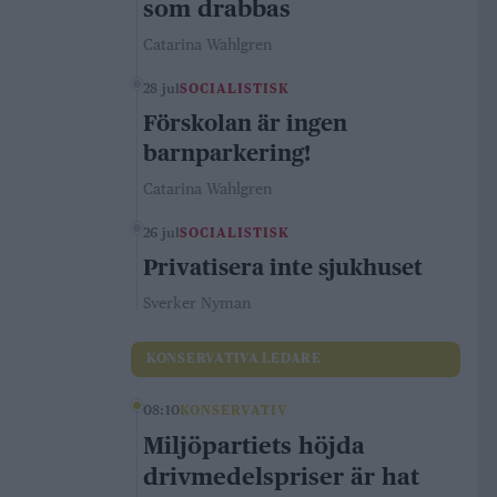
som drabbas
Catarina Wahlgren
28 jul
SOCIALISTISK
Förskolan är ingen
barnparkering!
Catarina Wahlgren
26 jul
SOCIALISTISK
Privatisera inte sjukhuset
Sverker Nyman
KONSERVATIVA LEDARE
08:10
KONSERVATIV
Miljöpartiets höjda
drivmedelspriser är hat