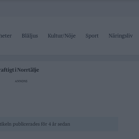
heter
Blåljus
Kultur/Nöje
Sport
Näringsliv
n på trafiken
edelspriser är hat mot landsbygden
aftigt i Norrtälje
 i Hallstavik
ANNONS
r den som drabbas
n på trafiken
edelspriser är hat mot landsbygden
tikeln publicerades för 4 år sedan