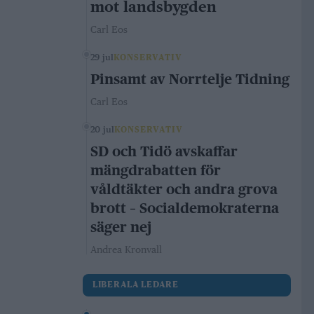
mot landsbygden
Carl Eos
29 jul
KONSERVATIV
Pinsamt av Norrtelje Tidning
Carl Eos
20 jul
KONSERVATIV
SD och Tidö avskaffar
mängdrabatten för
våldtäkter och andra grova
brott – Socialdemokraterna
säger nej
Andrea Kronvall
LIBERALA LEDARE