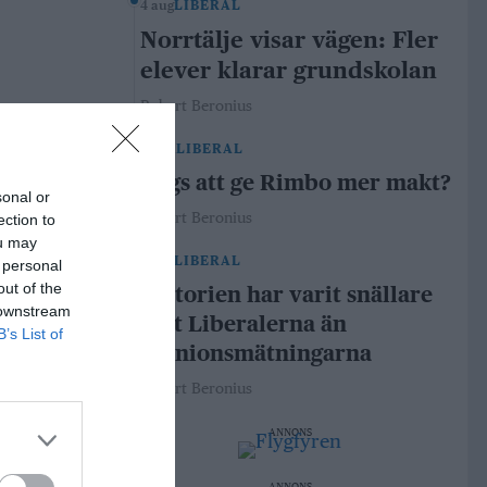
4 aug
LIBERAL
Norrtälje visar vägen: Fler
elever klarar grundskolan
Robert Beronius
29 jul
LIBERAL
Dags att ge Rimbo mer makt?
sonal or
Robert Beronius
ection to
ou may
21 jul
LIBERAL
 personal
out of the
Historien har varit snällare
 downstream
mot Liberalerna än
B’s List of
opinionsmätningarna
Robert Beronius
ANNONS
ANNONS