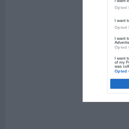
I want t
Opted 
I want t
Opted 
I want 
Advertis
Opted 
I want t
of my P
was col
Opted 