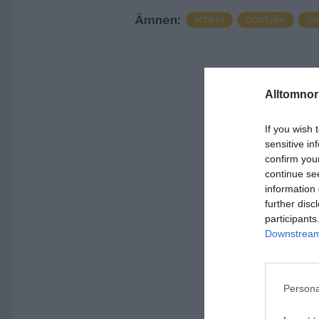
Ämnen:
artikel
norrtälje
so
Alltomnorr
If you wish 
sensitive in
confirm you
continue se
information 
further disc
participants
Downstream 
Persona