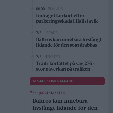
06:00
BLÅLJUS
Indraget körkort efter
parkeringsskada i Hallstavik
7/8
LEDARE
Bältros kan innebära livslångt
lidande för den som drabbas
7/8
NYHETER
Träd i körfältet på väg 276 –
stor påverkan på trafiken
SOCIALISTISKA LEDARE
7 aug
SOCIALISTISK
Bältros kan innebära
livslångt lidande för den