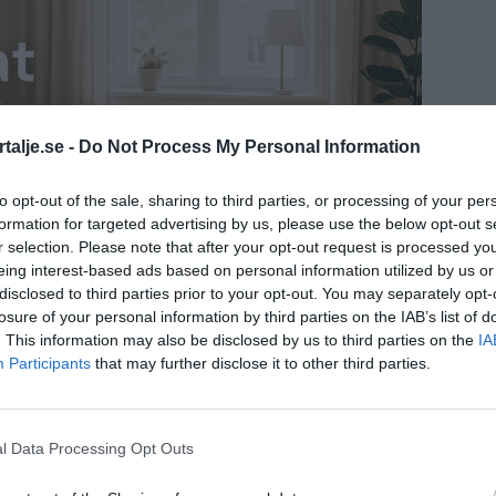
talje.se -
Do Not Process My Personal Information
to opt-out of the sale, sharing to third parties, or processing of your per
formation for targeted advertising by us, please use the below opt-out s
r selection. Please note that after your opt-out request is processed y
eing interest-based ads based on personal information utilized by us or
disclosed to third parties prior to your opt-out. You may separately opt-
losure of your personal information by third parties on the IAB’s list of
. This information may also be disclosed by us to third parties on the
IA
Participants
that may further disclose it to other third parties.
t att bussens egna kameror kan ha fångat
n få betydelse i den fortsatta utredningen.
l Data Processing Opt Outs
 del av vittnesuppgifter från en kvinna på plats.