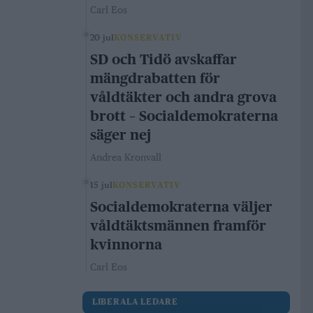
Carl Eos
20 jul
KONSERVATIV
SD och Tidö avskaffar
mängdrabatten för
våldtäkter och andra grova
brott – Socialdemokraterna
säger nej
Andrea Kronvall
15 jul
KONSERVATIV
Socialdemokraterna väljer
våldtäktsmännen framför
kvinnorna
Carl Eos
LIBERALA LEDARE