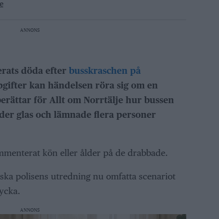
e
ANNONS
erats döda efter
busskraschen på
pgifter kan händelsen röra sig om en
berättar för Allt om Norrtälje hur bussen
nder glas och lämnade flera personer
mmenterat kön eller ålder på de drabbade.
t ska polisens utredning nu omfatta scenariot
ycka.
ANNONS