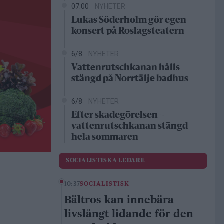
07:00
NYHETER
Lukas Söderholm gör egen
konsert på Roslagsteatern
6/8
NYHETER
Vattenrutschkanan hålls
stängd på Norrtälje badhus
6/8
NYHETER
Efter skadegörelsen –
vattenrutschkanan stängd
hela sommaren
SOCIALISTISKA LEDARE
10:37
SOCIALISTISK
Bältros kan innebära
livslångt lidande för den