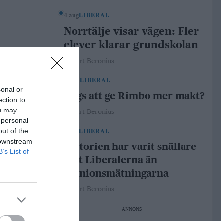
4 aug
LIBERAL
Norrtälje visar vägen: Fler
elever klarar grundskolan
Robert Beronius
29 jul
LIBERAL
sonal or
Dags att ge Rimbo mer makt?
ection to
ou may
Robert Beronius
 personal
out of the
21 jul
LIBERAL
 downstream
Historien har varit snällare
B’s List of
mot Liberalerna än
opinionsmätningarna
Robert Beronius
ANNONS