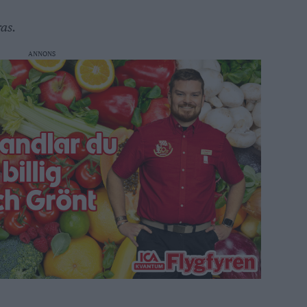
as.
ANNONS