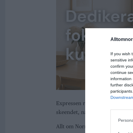
Alltomnorr
If you wish 
sensitive in
confirm you
continue se
information 
further disc
participants
Downstream 
Expressen rapporterar samtidig
skeendet, något som i så fall ka
Persona
Allt om Norrtälje har även tagit