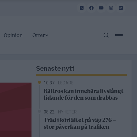
Opinion
Orter
Senaste nytt
10:37
LEDARE
Bältros kan innebära livslångt
lidande för den som drabbas
08:22
NYHETER
Träd i körfältet på väg 276 –
stor påverkan på trafiken