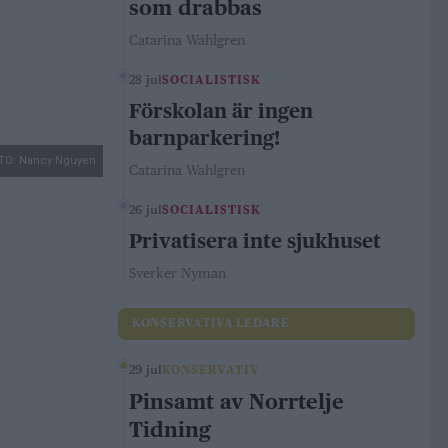
som drabbas
Catarina Wahlgren
28 jul
SOCIALISTISK
Förskolan är ingen
barnparkering!
TO: Nancy Nguyen
Catarina Wahlgren
26 jul
SOCIALISTISK
Privatisera inte sjukhuset
Sverker Nyman
KONSERVATIVA LEDARE
29 jul
KONSERVATIV
Pinsamt av Norrtelje
Tidning