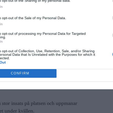
o opt-out of the Sharing of my personal data.
av Valhallavägen och säger att bussen kom i
In
e hållplatsen.
o opt-out of the Sale of my Personal Data.
 i hög hastighet in mot busshållsplatsen, där
In
innan den kolliderade med ett träd och välte.
to opt-out of processing my Personal Data for Targeted
ringa. Jag såg tre personer ligga på marken i
ing.
In
n enligt uppgifter till Allt om Norrtälje.
o opt-out of Collection, Use, Retention, Sale, and/or Sharing
ersonal Data that Is Unrelated with the Purposes for which it
s säger till Allt Om Norrtälje att hon lämnade
lected.
Out
nuter innan olyckan. Då stod en man och en
 upp från tunnelbanan såg hon förödelsen.
CONFIRM
, folk hade stannat upp och det låg glas på
n stor insats på platsen och uppmanar
t under kvällen.