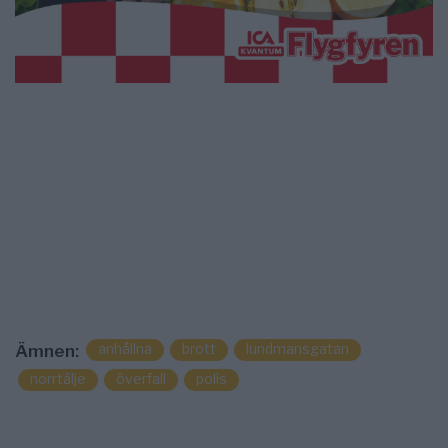
anhållna
brott
lundmansgatan
Ämnen:
norrtälje
överfall
polis