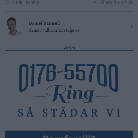
Share the article
1 min läsning
Daniel Rämsell
daniel@alltomnorrtalje.se
ANNONS