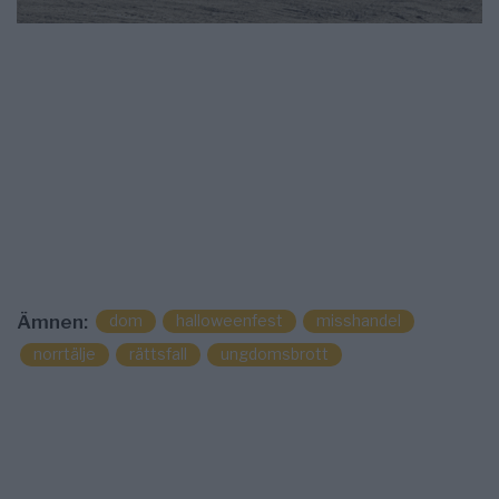
dom
halloweenfest
misshandel
Ämnen:
norrtälje
rättsfall
ungdomsbrott