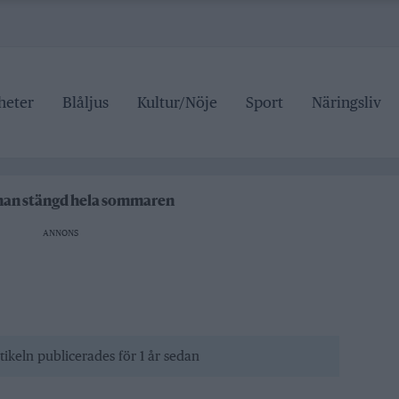
heter
Blåljus
Kultur/Nöje
Sport
Näringsliv
ipen
rrtälje badhus
anan stängd hela sommaren
ANNONS
 pris
ipen
rrtälje badhus
tikeln publicerades för 1 år sedan