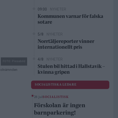
09:00
NYHETER
Kommunen varnar för falska
sotare
5/8
NYHETER
Norrtäljereporter vinner
internationellt pris
4/8
NYHETER
FOTO: Pressbild
Stulen bil hittad i Hallstavik –
 skolnämnden
kvinna gripen
SOCIALISTISKA LEDARE
28 jul
SOCIALISTISK
Förskolan är ingen
barnparkering!