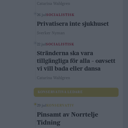
Catarina Wahlgren
26 jul
SOCIALISTISK
Privatisera inte sjukhuset
Sverker Nyman
22 jul
SOCIALISTISK
Stränderna ska vara
tillgängliga för alla – oavsett
vi vill bada eller dansa
Catarina Wahlgren
KONSERVATIVA LEDARE
29 jul
KONSERVATIV
Pinsamt av Norrtelje
Tidning