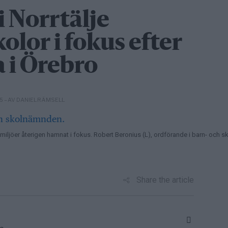
 Norrtälje
lor i fokus efter
 i Örebro
– AV DANIEL RÄMSELL
05
olmiljöer återigen hamnat i fokus. Robert Beronius (L), ordförande i barn- och
Share the article