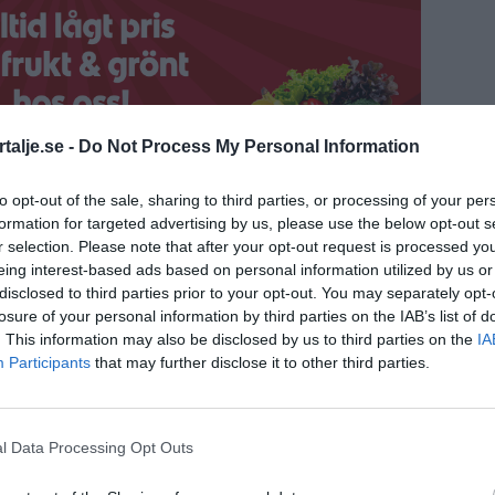
talje.se -
Do Not Process My Personal Information
to opt-out of the sale, sharing to third parties, or processing of your per
formation for targeted advertising by us, please use the below opt-out s
n plan mot pågående dödligt våld (PDV) och
r selection. Please note that after your opt-out request is processed y
eing interest-based ads based on personal information utilized by us or
gsinsats för såväl kommunala som fristående
disclosed to third parties prior to your opt-out. You may separately opt-
losure of your personal information by third parties on the IAB’s list of
. This information may also be disclosed by us to third parties on the
IA
sammade skjutningen i Florida år 2018, då 17
Participants
that may further disclose it to other third parties.
r skadades, säger Beronius.
ligen och kommunen planerar att införa e-
l Data Processing Opt Outs
att alla anställda kan ta del av den senaste