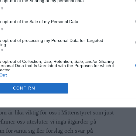
o opt-out of the Sharing of my personal data.
In
sfrågor. Att man känner sig trygg på skolan är
o opt-out of the Sale of my Personal Data.
nna ta till sig undervisning, men rätten till
In
nde frihetsfråga. Det handlar därför om allt
to opt-out of processing my Personal Data for Targeted
ing.
ll självmord och fysisk trygghet, säger
In
o opt-out of Collection, Use, Retention, Sale, and/or Sharing
ersonal Data that Is Unrelated with the Purposes for which it
lected.
tet är samarbetet mellan kommunen, polisen
Out
en har ett nära samarbete med polisen där
h inom det lokala brottsförebyggande rådet
CONFIRM
alog om barn och ungas trygghet.
m är lika viktig för oss i Mittenstyret som just
efinner oss utesluter vi inga åtgärder på
förvänta sig fler förslag och svar på