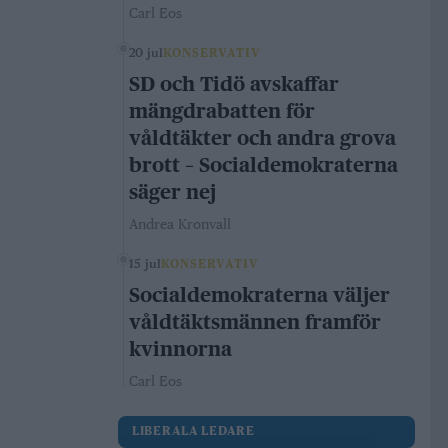
Carl Eos
20 jul
KONSERVATIV
SD och Tidö avskaffar
mängdrabatten för
våldtäkter och andra grova
brott – Socialdemokraterna
säger nej
Andrea Kronvall
15 jul
KONSERVATIV
Socialdemokraterna väljer
våldtäktsmännen framför
kvinnorna
Carl Eos
LIBERALA LEDARE