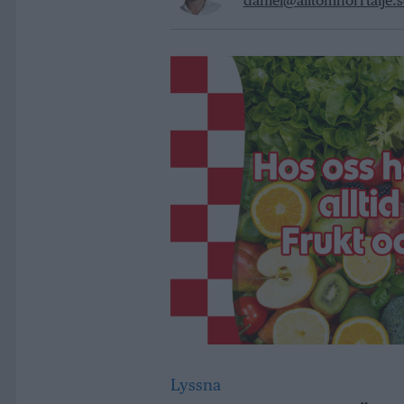
daniel@alltomnorrtalje.s
Lyssna