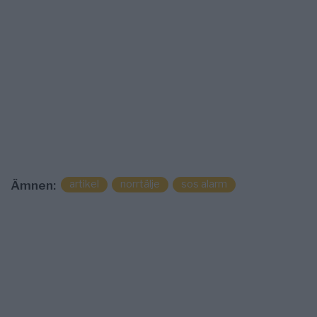
artikel
norrtälje
sos alarm
Ämnen: