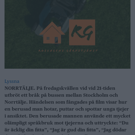
Lyssna
NORRTÄLJE. På fredagskvällen vid vid 21-tiden
utbröt ett bråk på bussen mellan Stockholm och
Norrtälje. Händelsen som fångades på film visar hur
en berusad man hotar, puttar och spottar unga tjejer
i ansiktet. Den berusade mannen använde ett mycket
olämpligt språkbruk mot tjejerna och uttryckte: “Du
är äcklig din fitta”, “Jag är gud din fitta”, “Jag dödar