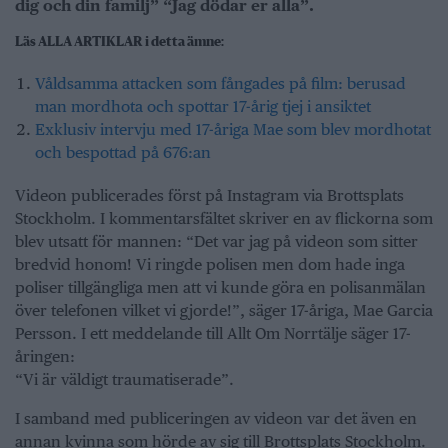
dig och din familj” “Jag dödar er alla”.
Läs ALLA ARTIKLAR i detta ämne:
Våldsamma attacken som fångades på film: berusad
man mordhota och spottar 17-årig tjej i ansiktet
Exklusiv intervju med 17-åriga Mae som blev mordhotat
och bespottad på 676:an
Videon publicerades först på Instagram via Brottsplats
Stockholm. I kommentarsfältet skriver en av flickorna som
blev utsatt för mannen: “Det var jag på videon som sitter
bredvid honom! Vi ringde polisen men dom hade inga
poliser tillgängliga men att vi kunde göra en polisanmälan
över telefonen vilket vi gjorde!”, säger 17-åriga, Mae Garcia
Persson. I ett meddelande till Allt Om Norrtälje säger 17-
åringen:
“Vi är väldigt traumatiserade”.
I samband med publiceringen av videon var det även en
annan kvinna som hörde av sig till Brottsplats Stockholm.