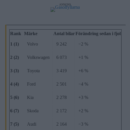
ANNONS
Rank
Märke
Antal bilar
Förändring sedan i fjol
1 (1)
Volvo
9 242
−2 %
2 (2)
Volkswagen
6 073
+1 %
3 (3)
Toyota
3 419
+6 %
4 (4)
Ford
2 501
−4 %
5 (6)
Kia
2 278
+3 %
6 (7)
Skoda
2 172
+2 %
7 (5)
Audi
2 164
−3 %