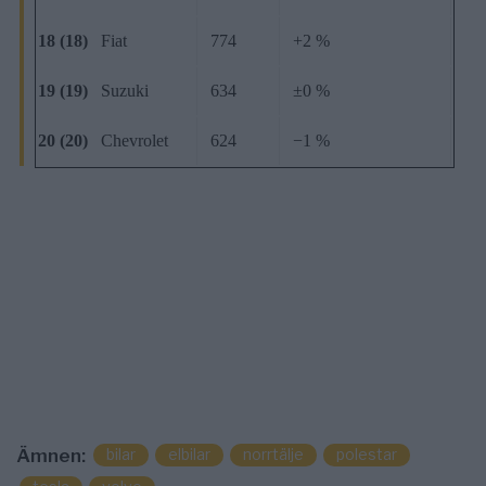
18 (18)
Fiat
774
+2 %
19 (19)
Suzuki
634
±0 %
20 (20)
Chevrolet
624
−1 %
Ämnen:
bilar
elbilar
norrtälje
polestar