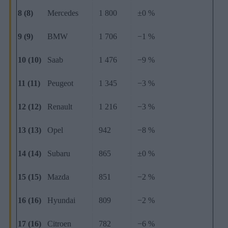
8 (8)
Mercedes
1 800
±0 %
9 (9)
BMW
1 706
−1 %
10 (10)
Saab
1 476
−9 %
11 (11)
Peugeot
1 345
−3 %
12 (12)
Renault
1 216
−3 %
13 (13)
Opel
942
−8 %
14 (14)
Subaru
865
±0 %
15 (15)
Mazda
851
−2 %
16 (16)
Hyundai
809
−2 %
17 (16)
Citroen
782
−6 %