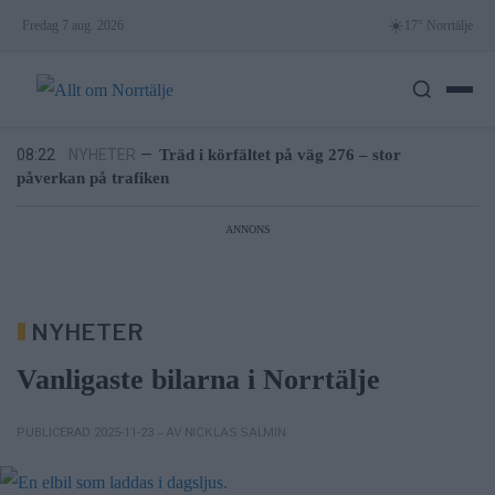
Skip
6/8
NYHETER
—
Efter skadegörelsen – vattenrutschkanan
☀️
Fredag 7 aug. 2026
17° Norrtälje
stängd hela sommaren
to
10:37
LEDARE
—
Bältros kan innebära livslångt lidande för
content
den som drabbas
08:22
NYHETER
—
Träd i körfältet på väg 276 – stor
påverkan på trafiken
7/8
NYHETER
—
Lukas Söderholm gör egen konsert på
Roslagsteatern
6/8
NYHETER
—
Vattenrutschkanan hålls stängd på Norrtälje
badhus
ANNONS
6/8
NYHETER
—
Efter skadegörelsen – vattenrutschkanan
stängd hela sommaren
10:37
LEDARE
—
Bältros kan innebära livslångt lidande för
den som drabbas
NYHETER
Vanligaste bilarna i Norrtälje
– AV NICKLAS SALMIN
PUBLICERAD 2025-11-23