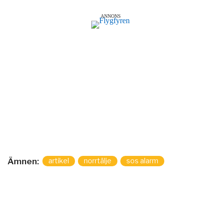
ANNONS
Ämnen:
artikel
norrtälje
sos alarm