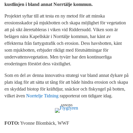
kustlinjen i bland annat Norrtälje kommun.
Projektet syftar till att testa en ny metod för att minska
erosionsskador på mjukbotten och skapa möjlighet för vegetation
att på sikt återetableras i viken vid Riddersudd. Viken som är
belägen nära Kapellskär i Norrtälje kommun, har känt av
effekterna från fartygstrafik och erosion. Dess havsbotten, känt
som mjukbotten, erbjuder rikligt med förutsättningar för
undervattensvegetation. Men tyvärr har den kontinuerliga
eroderingen förstört dess växtlighet.
Som en del av denna innovativa strategi var bland annat dykare på
plats idag för att sätta ut tång för att både hindra erosion och skapa
en skyddad biotop för kräftdjur, snäckor och fiskyngel på botten,
vilket även
Norrtelje Tidning
rapporterat om tidigare idag.
ANNONS
FOTO:
Yvonne Blombäck, WWF