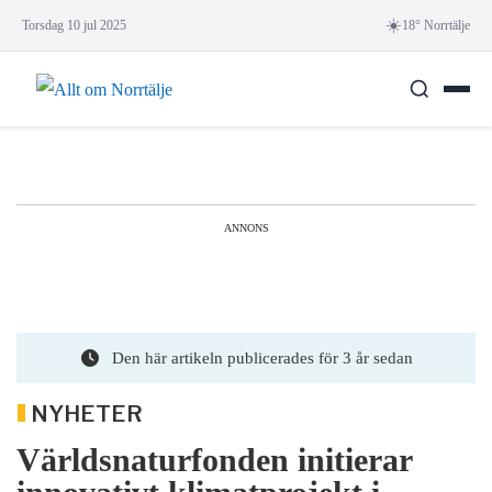
Skip
☀️
Torsdag 10 jul 2025
18° Norrtälje
to
content
ANNONS
Den här artikeln publicerades för 3 år sedan
NYHETER
Världsnaturfonden initierar