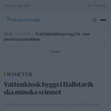
Skip
6/8
NYHETER
—
Efter skadegörelsen –
☀️
Fredag 7 aug. 2026
17° Norrtälje
vattenrutschkanan stängd hela sommaren
to
10:37
LEDARE
—
Bältros kan innebära livslångt lidande
content
för den som drabbas
08:22
NYHETER
—
Träd i körfältet på väg 276 – stor
påverkan på trafiken
07:00
NYHETER
—
Lukas Söderholm gör egen konsert på
Roslagsteatern
6/8
NYHETER
—
Vattenrutschkanan hålls stängd på
Norrtälje badhus
ANNONS
6/8
NYHETER
—
Efter skadegörelsen –
vattenrutschkanan stängd hela sommaren
10:37
LEDARE
—
Bältros kan innebära livslångt lidande
för den som drabbas
NYHETER
Vattenkiosk byggs i Hallstavik –
ska minska svinnet
– AV TOBBE RYDSHEIM
UPPDATERAD 2026-04-28
,
PUBLICERAD 2026-04-28