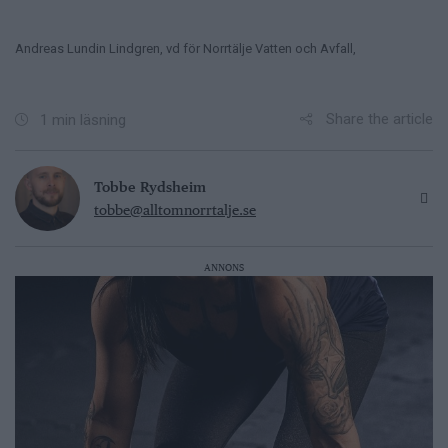
Andreas Lundin Lindgren, vd för Norrtälje Vatten och Avfall,
Share the article
1 min läsning
Tobbe Rydsheim
tobbe@alltomnorrtalje.se
ANNONS