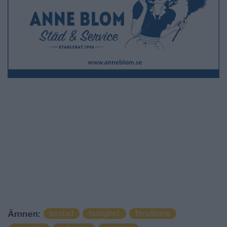
bostad
fastighet
försäljning
Ämnen: