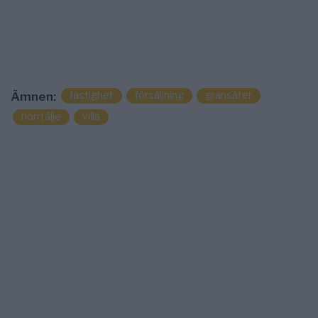
fastighet
försäljning
gransäter
Ämnen:
norrtälje
villa