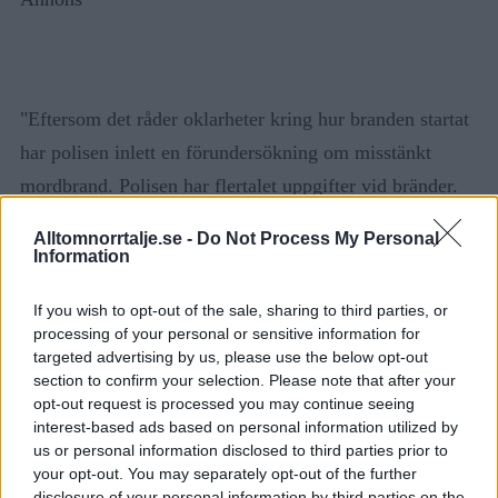
"Eftersom det råder oklarheter kring hur branden startat
har polisen inlett en förundersökning om misstänkt
mordbrand. Polisen har flertalet uppgifter vid bränder.
Den viktigaste är att rädda liv och begränsa skador. En
Alltomnorrtalje.se -
Do Not Process My Personal
annan uppgift är att utreda om det är ett brott som ligger
Information
bakom olyckan.", skriver på polisen på sin hemsida.
If you wish to opt-out of the sale, sharing to third parties, or
processing of your personal or sensitive information for
Artikeln kan komma att uppdateras..
targeted advertising by us, please use the below opt-out
section to confirm your selection. Please note that after your
opt-out request is processed you may continue seeing
Annons
interest-based ads based on personal information utilized by
us or personal information disclosed to third parties prior to
your opt-out. You may separately opt-out of the further
disclosure of your personal information by third parties on the