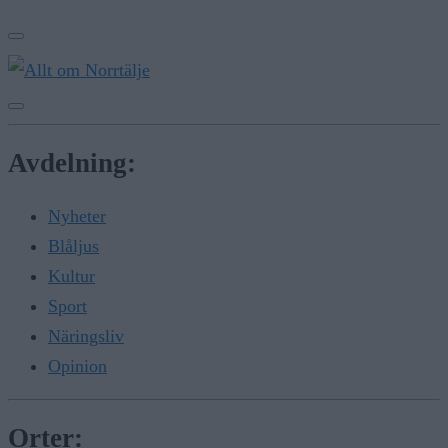
Avdelning:
Nyheter
Blåljus
Kultur
Sport
Näringsliv
Opinion
Orter: