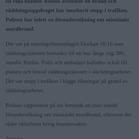
en villa utanför Rimbo avseende en brand och
räddningsuppdraget har inneburit stopp i trafiken.
Polisen har inlett en förundersökning om misstänkt
mordbrand.
Det var på måndagsförmiddagen klockan 10.16 som
räddningstjänsten larmades till ett hus längs väg 280,
utanför Rimbo. Polis och ambulans kallades också till
platsen och bistod räddningstjänsten i släckningsarbetet.
Det var stopp i trafiken i bägge riktningar på grund av
räddningsarbetet.
Polisen rapporterar på sin hemsida att man inledd
förundersökning om misstänkt mordbrand, eftersom det
råder oklarheter kring brandorsaken.
Annons