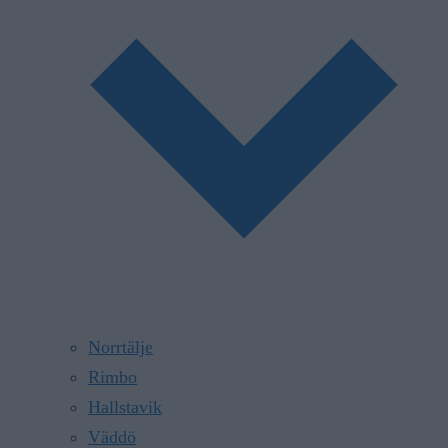
Norrtälje
Rimbo
Hallstavik
Väddö