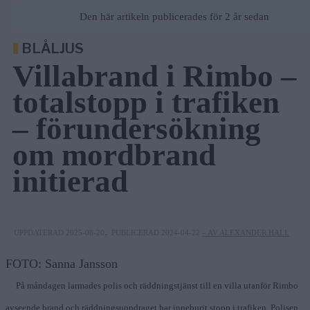
Den här artikeln publicerades för 2 år sedan
BLÅLJUS
Villabrand i Rimbo –
totalstopp i trafiken
– förundersökning
om mordbrand
initierad
,
UPPDATERAD 2025-08-20
PUBLICERAD 2024-04-22
– AV ALEXANDER HALL
FOTO: Sanna Jansson
På måndagen larmades polis och räddningstjänst till en villa utanför Rimbo
avseende brand och räddningsuppdraget har inneburit stopp i trafiken. Polisen